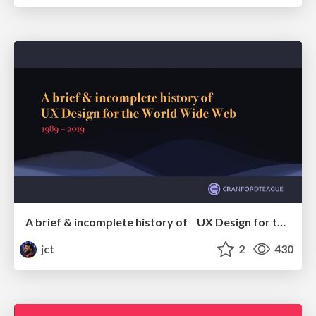
A brief & incomplete history of UX Design for the World Wide Web: 1989–2019
jct
2
430