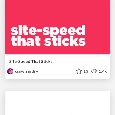
Site-Speed That Sticks
csswizardry
13
1.4k