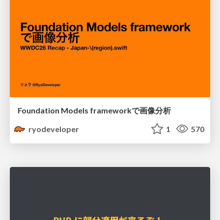
Foundation Models frameworkで画像分析
ryodeveloper
1
570