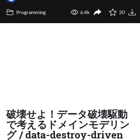
Programming
6.4k
20
破壊せよ！データ破壊駆動
で考えるドメインモデリン
グ / data-destroy-driven