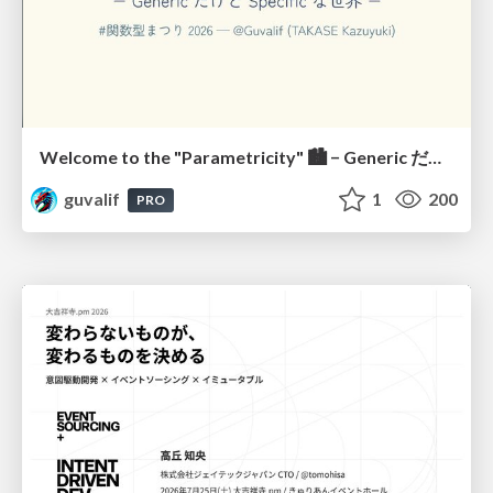
Welcome to the "Parametricity" 🏙️ − Generic だけど Specific な世界 −
guvalif
1
200
PRO