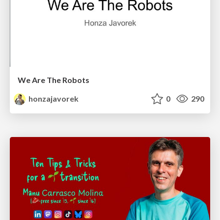
We Are The Robots
honzajavorek
0
290