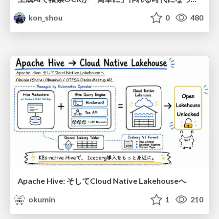
kon_shou
0
480
Apache Hive: そしてCloud Native Lakehouseへ
okumin
1
210