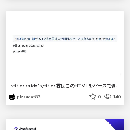
<title><a id="</title>君はこのHTMLをパースできるか"></a></title> #雑LT_study
pizzacat83
0
140