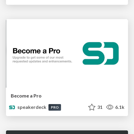
Become a Pro
speakerdeck
31
6.1k
PRO