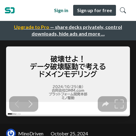
Sign in
Sign up for free
Upgrade to Pro
— share decks privately, control
downloads, hide ads and more …
MinoDriven
October 25, 2024