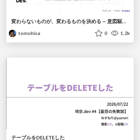
変わらないものが、変わるものを決める — 意図駆動開発 × イベントソーシング × イミュータブル | What Doesn't Change Decides What Can — IDD × Event Sourcing × Immutability
tomohisa
0
1.2k
テーブルをDELETEした