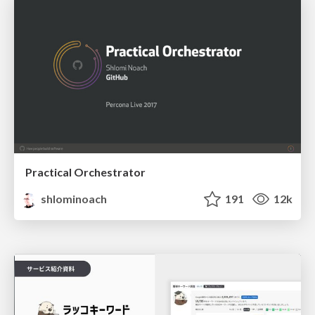
Practical Orchestrator
shlominoach
191
12k