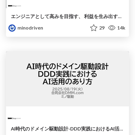
エンジニアとして高みを目指す、 利益を生み出す設計の考え方 / design-for-profit
minodriven
29
14k
AI時代のドメイン駆動設計-DDD実践におけるAI活用のあり方 / ddd-in-ai-era