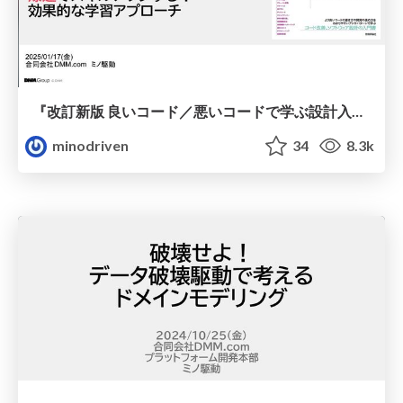
『改訂新版 良いコード／悪いコードで学ぶ設計入門』活用方法−爆速でスキルアップする！効果的な学習アプローチ / effective-learning-of-good-code
minodriven
34
8.3k