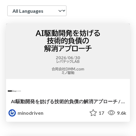
Language
AI駆動開発を妨げる技術的負債の解消アプローチ / ai-refactoring-approach
minodriven
17
9.6k