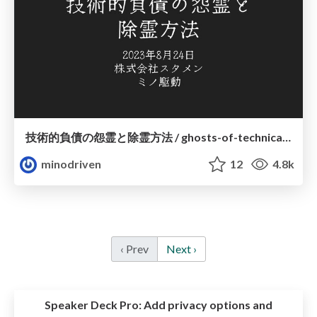
技術的負債の怨霊と除霊方法 / ghosts-of-technical-debt
minodriven
12
4.8k
‹ Prev
Next ›
Speaker Deck Pro:
Add privacy options and