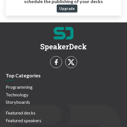
schedule the publishing of your decks
Upgrade
SpeakerDeck
Top Categories
Programming
Technology
Storyboards
Featured decks
Featured speakers