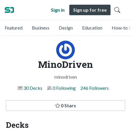
Sign in
Sign up for free
Featured
Business
Design
Education
How-to &
MinoDriven
minodriven
30 Decks
0 Following
246 Followers
0 Stars
Decks