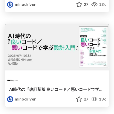
minodriven
27
13k
AI時代の『改訂新版 良いコード／悪いコードで学ぶ設計入門』 / ai-good-code-bad-code
minodriven
27
13k