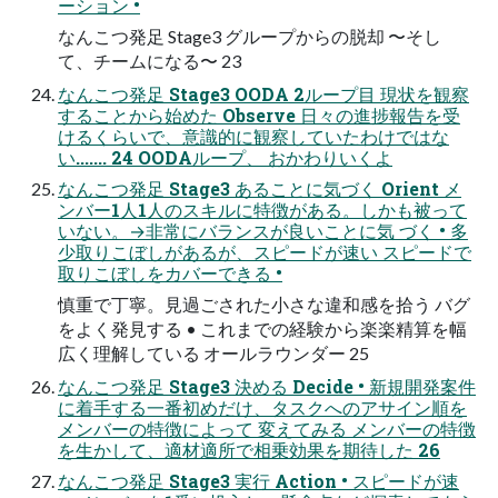
ーション •
なんこつ発足 Stage3 グループからの脱却 〜そし
て、チームになる〜 23
なんこつ発足 Stage3 OODA 2ループ目 現状を観察
することから始めた Observe 日々の進捗報告を受
けるくらいで、意識的に観察していたわけではな
い....... 24 OODAループ、 おかわりいくよ
なんこつ発足 Stage3 あることに気づく Orient メ
ンバー1人1人のスキルに特徴がある。しかも被って
いない。→非常にバランスが良いことに気 づく • 多
少取りこぼしがあるが、スピードが速い スピードで
取りこぼしをカバーできる •
慎重で丁寧。見過ごされた小さな違和感を拾う バグ
をよく発見する • これまでの経験から楽楽精算を幅
広く理解している オールラウンダー 25
なんこつ発足 Stage3 決める Decide • 新規開発案件
に着手する一番初めだけ、タスクへのアサイン順を
メンバーの特徴によって 変えてみる メンバーの特徴
を生かして、適材適所で相乗効果を期待した 26
なんこつ発足 Stage3 実行 Action • スピードが速