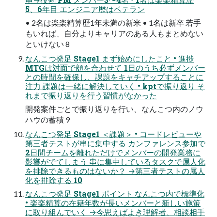
5、6年目 エンジニア歴はベテラン
• 2名は楽楽精算歴1年未満の新米 • 1名は新卒 若手
もいれば、自分よりキャリアのある人もまとめない
といけない 8
なんこつ発足 Stage1 まず始めにしたこと • 進捗
MTGは対面で顔を合わせて 1日のうち必ずメンバー
との時間を確保し、課題をキャチアップすることに
注力 課題は一緒に解決していく • kptで振り返り そ
れまで振り返りを行う習慣がなかった
開発案件ごとで振り返りを行い、なんこつ内のノウ
ハウの蓄積 9
なんこつ発足 Stage1 ＜課題＞ • コードレビューや
第三者テストが串に集中する カンファレンス参加で
2日間チームを離れただけでメンバーの開発業務に
影響がでてしまう 串に集中しているタスクで属人化
を排除できるものはないか？ →第三者テストの属人
化を排除する 10
なんこつ発足 Stage1 ポイント なんこつ内で標準化
• 楽楽精算の在籍年数が長いメンバーと新しい施策
に取り組んでいく →今思えばよき理解者、相談相手