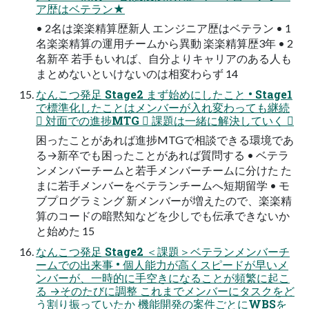
ア歴はベテラン★
• 2名は楽楽精算歴新人 エンジニア歴はベテラン • 1
名楽楽精算の運用チームから異動 楽楽精算歴3年 • 2
名新卒 若手もいれば、自分よりキャリアのある人も
まとめないといけないのは相変わらず 14
なんこつ発足 Stage2 まず始めにしたこと • Stage1
で標準化したことはメンバーが入れ変わっても継続
 対面での進捗MTG  課題は一緒に解決していく 
困ったことがあれば進捗MTGで相談できる環境であ
る→新卒でも困ったことがあれば質問する • ベテラ
ンメンバーチームと若手メンバーチームに分けた た
まに若手メンバーをベテランチームへ短期留学 • モ
ブプログラミング 新メンバーが増えたので、楽楽精
算のコードの暗黙知などを少しでも伝承できないか
と始めた 15
なんこつ発足 Stage2 ＜課題＞ベテランメンバーチ
ームでの出来事 • 個人能力が高くスピードが早いメ
ンバーが、一時的に手空きになることが頻繁に起こ
る →そのたびに調整 これまでメンバーにタスクをど
う割り振っていたか 機能開発の案件ごとにWBSを