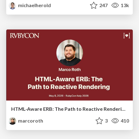
michaelherold
247
13k
HTML-Aware ERB: The Path to Reactive Rendering @ RubyCon 2026, Rimini, Italy
marcoroth
3
410