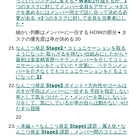
っていくシステムに変える • WBSは作成するが、1
つのタスクに対してメンバー全員をアサイン →タス
クを進めるにはメンバー同士で話し合って決める必
要がある →1つのタスクに対して全員を当事者にし
た •
細かい判断はメンバーに一任する HOWの部分 • タ
スクの優先度は串が決める 20
なんこつ発足 Stage2 • コミュニケーションを取る
ようになった 取らざるを得ない仕組みにしたから •
最初は楽楽精算歴ベテランメンバーを介してコミュ
ニケーションをとっていた • 次第に、ベテランメン
バーを介さなくてもコミュニケーションをとるよう
になった 21
なんこつ発足 Stage2 ポイント • 方向性やゴールは
示すが手段はメンバーに一任する 手段を指定しない
串として気をつけたこと • メンバーを気にしないふ
りをして、気にしているが串が自らは動かない →ひ
たすら我慢
22
＜本編＞ • なんこつ発足 Stage1 課題：属人化 • な
んこつ発足 Stage2 課題：メンバー間のコミュニケ