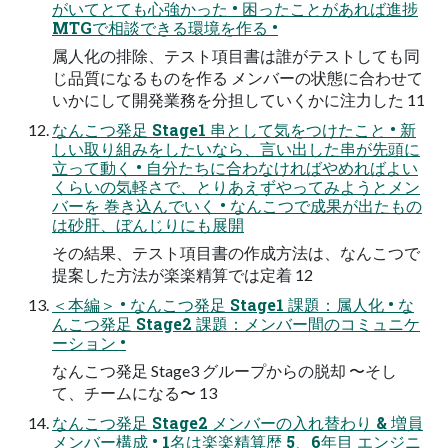
がいてとても心強かった • 困ったことがあれば進捗
MTGで相談できる環境を作る •
属人化の排除、テスト項目書は誰がテストしても同
じ品質になるものを作る メンバーの状態に合わせて
いかにして開発業務を分担していくかに注力した 11
なんこつ発足 Stage1 串として気をつけたこと • 新
しい取り組みをしたいなら、言い出した串が先頭に
立って動く • 自分たちに合わなければやめればよい
くらいの気軽さで、とりあえずやってみようとメン
バーを 巻き込んでいく • なんこつで成果が出たもの
は砂肝、ぼんじりにも展開
その結果、テスト項目書の作成方法は、なんこつで
提案した方法が楽楽精算では定着 12
＜本編＞ • なんこつ発足 Stage1 課題：属人化 • な
んこつ発足 Stage2 課題：メンバー間のコミュニケ
ーション •
なんこつ発足 Stage3 グループからの脱却 〜そし
て、チームになる〜 13
なんこつ発足 Stage2 メンバーの入れ替わり & 増員
メンバー構成 • 1名は楽楽精算歴 5、6年目 エンジニ