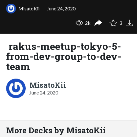
MisatoKii
June 24, 2020
2k
3
rakus-meetup-tokyo-5-
from-dev-group-to-dev-
team
MisatoKii
June 24, 2020
More Decks by MisatoKii