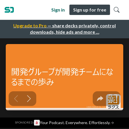
Sign in
Sign up for free
Upgrade to Pro
— share decks privately, control
downloads, hide ads and more …
·
Your Podcast. Everywhere. Effortlessly.
→
SPONSORED