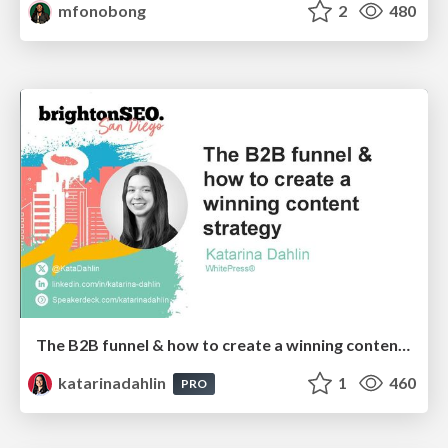
mfonobong
2
480
The B2B funnel & how to create a winning content strategy
katarinadahlin
1
460
PRO