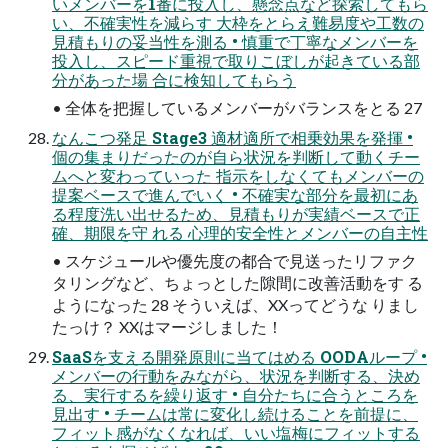
いメンバーを1番に投入し、懸念点など探索してもら
い、不確実性を減らす 大枠をとらえ難易度や工数の
見積もりの妥当性を測る • 慎重で丁寧なメンバーを
投入し、スピード重視で取りこぼしが起きている部
分があった場 合に検知してもらう
• 全体を把握しているメンバーがバランスをとる 27
なんこつ発足 Stage3 適材適所で相乗効果を発揮 •
個の集まりだったのが自ら状況を判断して動くチー
ムへと変わっていった 指示をしなくてもメンバーの
提案ベースで進んでいく • 不確実な部分を最初にあ
る程度洗い出せるため、見積もりが実績ベースで正
確、期限を守 れる 心理的安全性とメンバーの自主性
• スケジュールや優先度の都合で見送ったリファク
タリングなど、ちょっとした隙間に改善活動をす る
ようになった 28 そういえば、XXってどうな りまし
たっけ？ XXはマージしました！
SaaSを支える開発原則に当てはめる OODAループ •
メンバーの行動をみながら、状況を判断する、決め
る、実行するを繰り返す • 自分たちに合うところを
見出す • チームは常に変化し続けることを前提に、
フィット感がなくなれば、いい塩梅にフィットする