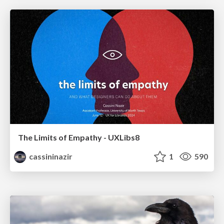
The Limits of Empathy - UXLibs8
cassininazir
1
590