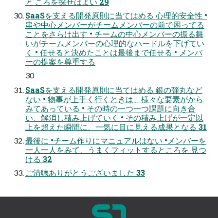
と ころを探せばよい 29
SaaSを支える開発原則に当てはめる 心理的安全性 •
串や中心メンバーがチームメンバーの前で困ってる
ことをさらけ出す • チームの中心メンバーの振る舞
いがチームメンバーの心理的なハードルを下げてい
く • 任せると決めたことは最後まで任せる • メンバ
ーの提案を尊重する
30
SaaSを支える開発原則に当てはめる 銀の弾丸など
ない • 物事が上手く行くときは、様々な要素がから
みてあっている • その時の一つ一つ課題に向き合
い、解消し積み上げていく • その積み上げが一定以
上を超えた瞬間に、一気に目に見える成果となる 31
最後に •チーム作りにマニュアルはない •メンバーを
一人一人をみて、うまくフィットするところを 見つ
ける 32
ご清聴ありがとうございました 33