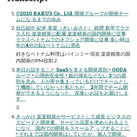
©2020 RAKUS Co., Ltd. 開発グループが開発チー
ムにな るまでの歩み
自己紹介 紀井 美里（きい みさと） 経歴 新卒でラク
ス入社 楽楽精算に配属 楽楽精算の国内開発に従事
ラクスベトナムでのオフショア開発に従事 多い時は
年の4分の1はベトナムに滞在
好きなベトナム料理はバインミー 現在 楽楽精算の国
内開発のPM役割 2
本日お話すること SaaSを支える開発原則 • OODA
ループ • 心理的安全性 • 銀の弾丸などない 3つの原
則を含み、人が寄せ集まっているだけでチームとし
て機能していなかった私たちが、 2年間でチーム開
発ができるようになった、泥臭いお話をお届けしま
す。
3
きっかけ 楽楽精算がサービスとして成長 ビジネスの
スピードと開発量、サービス品質を求められるよう
になり、国内での開発をスケールア ップすることに
• それまでは国内開発はしていたが、個人で開発。