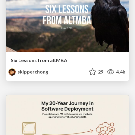
Six Lessons from altMBA
skipperchong
29
4.4k