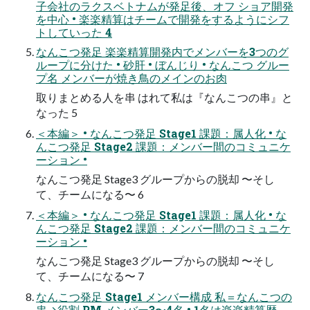
子会社のラクスベトナムが発足後、オフ ショア開発
を中心 • 楽楽精算はチームで開発をするようにシフ
トしていった 4
なんこつ発足 楽楽精算開発内でメンバーを3つのグ
ループに分けた • 砂肝 • ぼんじり • なんこつ グルー
プ名 メンバーが焼き鳥のメインのお肉
取りまとめる人を串 はれて私は『なんこつの串』と
なった 5
＜本編＞ • なんこつ発足 Stage1 課題：属人化 • な
んこつ発足 Stage2 課題：メンバー間のコミュニケ
ーション •
なんこつ発足 Stage3 グループからの脱却 〜そし
て、チームになる〜 6
＜本編＞ • なんこつ発足 Stage1 課題：属人化 • な
んこつ発足 Stage2 課題：メンバー間のコミュニケ
ーション •
なんこつ発足 Stage3 グループからの脱却 〜そし
て、チームになる〜 7
なんこつ発足 Stage1 メンバー構成 私＝なんこつの
串→役割 PM メンバー3〜4名 • 1名は楽楽精算歴