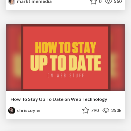
marktimemedia
0
560
How To Stay Up To Date on Web Technology
chriscoyier
790
250k