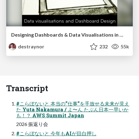
Designing Dashboards & Data Visualisations in Web Apps
destraynor
232
55k
Transcript
#こらぼないと 本当の”仕事”を手放せる未来が見え
た Yuta Nakamura / よ〜ん たぶん日本一早いか
も！？ AWS Summit Japan
2026 振返り会
#こらぼないと 今年もAIが目白押し