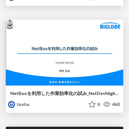
NetBoxを利用した作業効率化の試み_NetDevNight4
tnoha
0
460