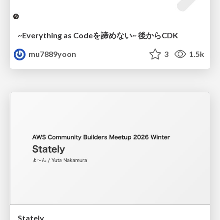
~Everything as Codeを諦めない~ 後からCDK
mu7889yoon
3
1.5k
Stately