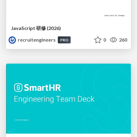
JavaScript 研修 (2026)
recruitengineers
0
260
PRO