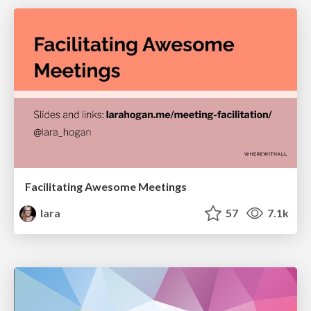
Facilitating Awesome Meetings
lara
57
7.1k