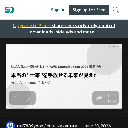
Sign in
Sign up for free
Upgrade to Pro
— share decks privately, control
downloads, hide ads and more …
mu7889yoon / Yuta Nakamura
June 30, 2026