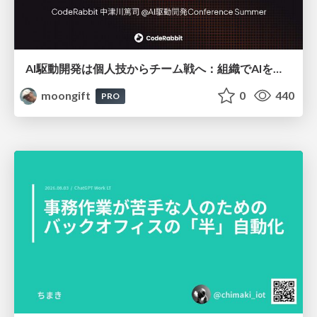
AI駆動開発は個人技からチーム戦へ：組織でAIを使いこなすための実践設計
moongift
0
440
PRO