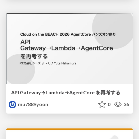
API Gateway→Lambda→AgentCore を再考する
mu7889yoon
0
36