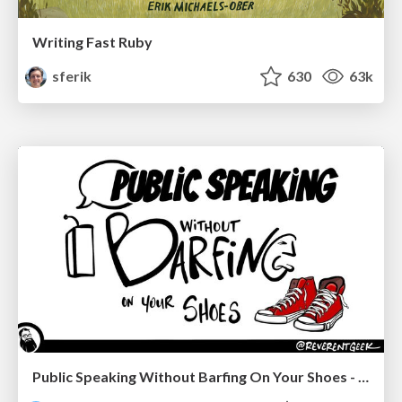
Writing Fast Ruby
sferik
630
63k
Public Speaking Without Barfing On Your Shoes - THAT 2023