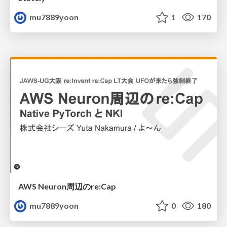
mu7889yoon
1
170
AWS Neuron周辺のre:Cap
mu7889yoon
0
180