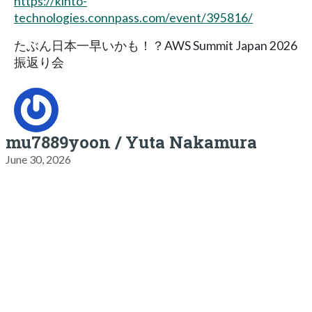
https://kinto-
technologies.connpass.com/event/395816/
たぶん日本一早いかも！？AWS Summit Japan 2026
振返り会
mu7889yoon / Yuta Nakamura
June 30, 2026