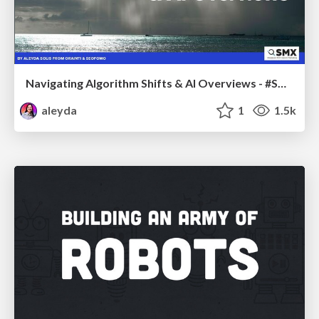
Navigating Algorithm Shifts & AI Overviews - #SMXNext
aleyda
1
1.5k