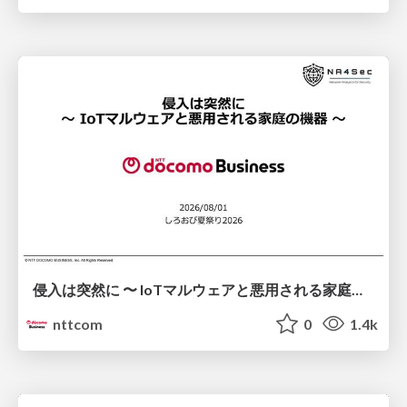
侵入は突然に 〜 IoTマルウェアと悪用される家庭の機器 ～ / When Intrusion Strikes: IoT Malware and the Abuse of Home Devices
nttcom
0
1.4k