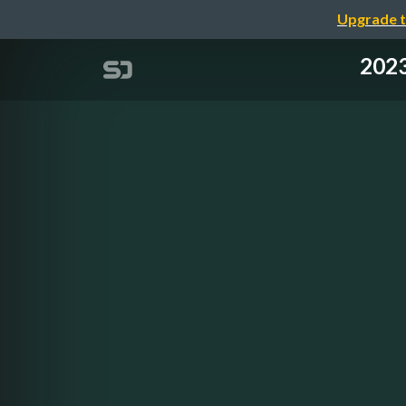
Upgrade t
20