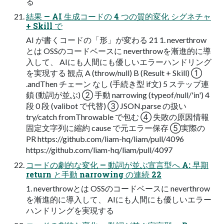
る
結果 — AI 生成コードの 4 つの質的変化 シグネチャ
+ Skill で
AI が書くコードの「形」が変わる 21 1. neverthrow
とは OSSのコードベースに neverthrowを漸進的に導
入して、 AIにも人間にも優しいエラーハンドリング
を実現する 観点 A (throw/null) B (Result + Skill) ①
.andThen チェーン なし (手続き型 if文) 5 ステップ連
鎖 (動詞が並ぶ) ② 手動 narrowing (typeof/null/'in') 4
段 0 段 (valibot で代替) ③ JSON.parse の扱い
try/catch fromThrowable で包む ④ 失敗の原因情報
固定文字列に縮約 cause で元エラー保存 ⑤実際の
PR https://github.com/liam-hq/liam/pull/4096
https://github.com/liam-hq/liam/pull/4097
コードの劇的な変化 — 動詞が並ぶ宣言型へ A: 早期
return と手動 narrowing の連続 22
1. neverthrowとは OSSのコードベースに neverthrow
を漸進的に導入して、 AIにも人間にも優しいエラー
ハンドリングを実現する