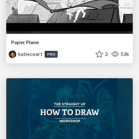
Paper Plane
katiecoart
2
52k
PRO