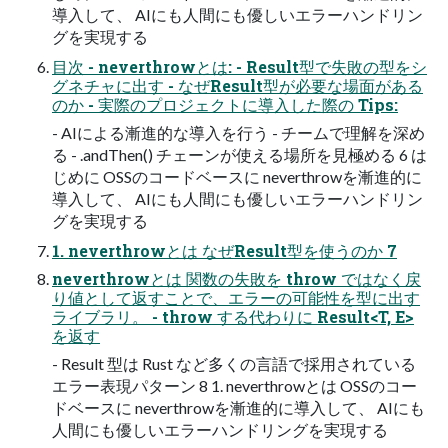
導入して、 AIにも人間にも優しいエラーハンドリン
グを実現する
目次 - neverthrowとは: - Result型で失敗の型をシ
グネチャに出す - なぜResult型が必要な場面がある
のか - 実際のプロジェクトに導入した際の Tips:
- AIによる漸進的な導入を行う - チームで理解を深め
る - .andThen() チェーンが使える場所を見極める 6 は
じめに OSSのコードベースに neverthrowを漸進的に
導入して、 AIにも人間にも優しいエラーハンドリン
グを実現する
1. neverthrowとは なぜResult型を使うのか 7
neverthrowとは 関数の失敗を throw ではなく戻
り値として返すことで、エラーの可能性を型に出す
ライブラリ。 - throw する代わりに Result<T, E>
を返す
- Result 型は Rust など多くの言語で採用されている
エラー表現パターン 8 1. neverthrowとは OSSのコー
ドベースに neverthrowを漸進的に導入して、 AIにも
人間にも優しいエラーハンドリングを実現する