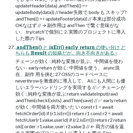
updateHeader(data) .andThen(() =>
updateBody(data)) // header失敗で body も スキップ?
.andThen(() => updateFooter(data)) // 本来は部分成功
OKなはず // → 副作用は andThen で繋ぐ意味がな
い、 try/catchで個別に 2. 実際のプロジェクトに導入
した際の Tips
.andThen() と isErr() early return の使い分け ど
ちらも Result の短絡だが、向き不向きがある -
チェーンが効く : 純粋な変換が並ぶ、中間値を使わ
ない - early return が効く: 中間値を使う、 async混
在、副作 用を挟む 27 OSSのコードベースに
neverthrowを漸進的に導入して、 AIにも人間にも優
しいエラーハンドリングを実現する // ✅ チェーンが
効く : 純粋な変換が並ぶ return validateInput(raw)
.andThen(checkExists) .andThen(save) // ✅ early return
が効く: 中間値を両方使いた い const r1 = await
fetchOrder(id) if (r1.isErr()) return r1 const r2 = await
fetchUser(r1.value.userId) if (r2.isErr()) return r2 return
ok({ order: r1.value, user: r2.value }) // ← 両方の値を返
す 2. 実際のプロジェクトに導入した際の Tips