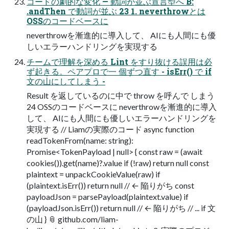
コードの劇的な変化 — 動詞が並ぶ宣言型へ B:
.andThen で動詞が並ぶ 23 1. neverthrowとは
OSSのコードベースに
neverthrowを漸進的に導入して、 AIにも人間にも優
しいエラーハンドリングを実現する
チームで理解を深める Lint をすり抜ける誤用は必
ず起きる。ペアプロで一 個ずつ直す - isErr() で if
文の山にしてしまう -
Result を返しているのに中で throw を呼んで しまう
24 OSSのコードベースに neverthrowを漸進的に導入
して、 AIにも人間にも優しいエラーハンドリングを
実現する // Liamの実際のコード async function
readTokenFrom(name: string):
Promise<TokenPayload | null> { const raw = (await
cookies()).get(name)?.value if (!raw) return null const
plaintext = unpackCookieValue(raw) if
(plaintext.isErr()) return null // ← 陥りがち const
payloadJson = parsePayload(plaintext.value) if
(payloadJson.isErr()) return null // ← 陥りがち // ... if 文
の山 } 📎 github.com/liam-