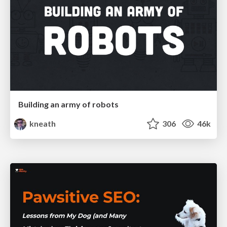
Building an army of robots
kneath
306
46k