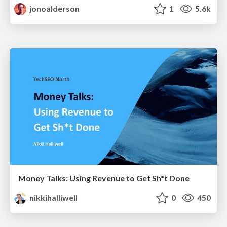
jonoalderson
1
5.6k
Money Talks: Using Revenue to Get Sh*t Done
nikkihalliwell
0
450