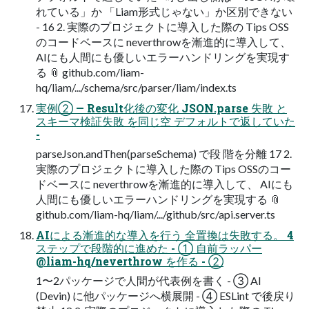
れている」か 「Liam形式じゃない」か区別できない
- 16 2. 実際のプロジェクトに導入した際の Tips OSS
のコードベースに neverthrowを漸進的に導入して、
AIにも人間にも優しいエラーハンドリングを実現す
る 📎 github.com/liam-
hq/liam/.../schema/src/parser/liam/index.ts
実例② — Result化後の変化 JSON.parse 失敗 と
スキーマ検証失敗 を同じ空 デフォルトで返していた
-
parseJson.andThen(parseSchema) で段 階を分離 17 2.
実際のプロジェクトに導入した際の Tips OSSのコー
ドベースに neverthrowを漸進的に導入して、 AIにも
人間にも優しいエラーハンドリングを実現する 📎
github.com/liam-hq/liam/.../github/src/api.server.ts
AIによる漸進的な導入を行う 全置換は失敗する。 4
ステップで段階的に進めた - ① 自前ラッパー
@liam-hq/neverthrow を作る - ②
1〜2パッケージで人間が代表例を書く - ③ AI
(Devin) に他パッケージへ横展開 - ④ ESLint で後戻り