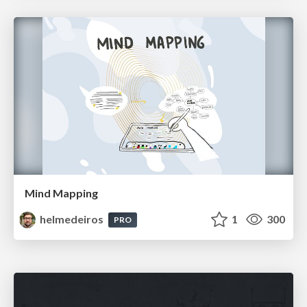
Mind Mapping
helmedeiros
1
300
PRO