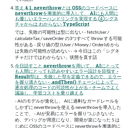
答え 4 1. neverthrowとは OSSのコードベースに
neverthrowを漸進的に導入して、 AIにも人間に
も優しいエラーハンドリングを実現する ④シグネ
チャからは わからない TypeScript
では、失敗の可能性は型に出ない - fetchUser /
calculateTax / saveOrder の3つすべて throw する可能
性がある - 戻り値の型 (User / Money / OrderId) から
は失敗の可能性が読めない - → 今日はこの「シグネ
チャだけではわからない」状態を直す話
今日話すこと neverthrowを用いて、 AIにとって
も人間にとっても読みやすいエラー設計を目指す -
Result型は、失敗した型を定義できるので、エラー
を握り潰さない - .andThen() チェーンによって、
逐次処理のコードの可読性が上がる - チームでよく
議論し、学習コストを乗り越える
- AIのモデルが進化し、 AIに過剰なガードレールを
しかずに neverthrowを使える neverthrowを導入した
ことで、 - AIが安易にエラーを握りつぶさないた
め、デバッグが用意になり、開発が楽になった 5 は
じめに OSSのコードベースに neverthrowを漸進的に