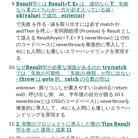
Result型とは Result<T, E> は、成功なら T、失敗
なら E のどちらか一方が必ず入っている値 -
ok(value) で成功、err(error)
で失敗 を作る - 値を取り出すには必ず match や
andThen を呼ぶ - 非同期処理 (Promise) を Result とし
て扱える ResultAsync<T, E> 9 1. neverthrowとは OSS
のコードベースに neverthrowを漸進的に導入して、
AIにも人間にも優しいエラーハンドリングを実現す
る
なぜResult型が必要な場面があるのか try/catch
では「失敗の可能性」「失敗の 種類」が型に出ない
- throw は goto 的、catch の引数の型は
unknown - 握りつぶしが書きやすい (catch {} / return
null) - 呼び出し側、 AI、半年後の自分が困る 10 1.
neverthrowとは OSSのコードベースに neverthrowを
漸進的に導入して、 AIにも人間にも優しいエラーハ
ンドリングを実現する
2. 実際のプロジェクトに導入した際の Tips Result
型を使った運用と成果 11