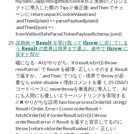
hq/liam/.../app/libs/github/cookie.ts 2. 実際のプロジェ
クトに導入した際の Tips // 修正後: andThen でチェ
ーンに return unpackCookieValue(raw)
.andThen((plain) => parsePayload(plain))
.andThen((json) =>
fromValibotSafeParse(TokenPayloadSchema, json))
誤用例 — Result を受け取って throw に戻してしま
う Result の世界は境界まで運ぶ。途中で throw に
戻すと型が
嘘になる - AIがやりがち : `if (result.isErr()) throw
result.error` で Result を破壊 - 正しい: そのまま Result
で返すか、 `.andThen` でつなぐ - 境界で throw が必
要なら eslint-disable + 理由コメントを書 く 25 OSSの
コードベースに neverthrowを漸進的に導入して、 AI
にも人間にも優しいエラーハンドリングを実現する
// ❌ やりがちな誤用 function processOrder(id: string):
Result<Order, Error> { const orderResult =
fetchOrder(id) if (orderResult.isErr()) { throw
orderResult.error // Result を返すと宣言してるのに
throw } return ok(orderResult.value) } // ✅ 正しい: