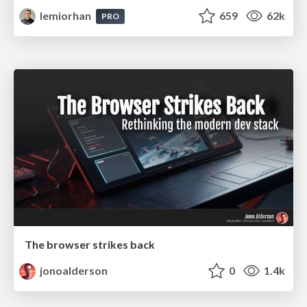
lemiorhan
659
62k
PRO
The browser strikes back
jonoalderson
0
1.4k