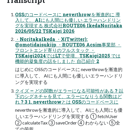
OSSのコードベースに neverthrowを漸進的に 導
入して、 AIにも人間にも優しい エラーハンドリン
グを実現する 株式会社ROUTE06 IkedaNoritaka
2026/05/22 TSKaigi 2026
・NoritakaIkeda ・X(Twitter):
@omotidaisukijp ・ROUTE06 Acsim事業部 ・
フロントエンド寄りのフルスタック ・
TSKaigi2024ではLTで登壇、TSKaigi2025 では
機能的凝集度の話をしました 自己紹介 2
はじめに OSSのコードベースに neverthrowを漸進的
に導入して、 AIにも人間にも優しいエラーハンドリ
ングを実現する
クイズ — どの関数がエラーになる可能性がある ? 以
下のシグネチャを見て、エラーになりうる関数はど
れ ? 3 1. neverthrowとは OSSのコードベースに
neverthrowを漸進的に導入して、 AIにも人間にも優
しいエラーハンドリングを実現する ① fetchUser
② calculateTax ③ saveOrder ④ わからない ⑤全
ての箇所