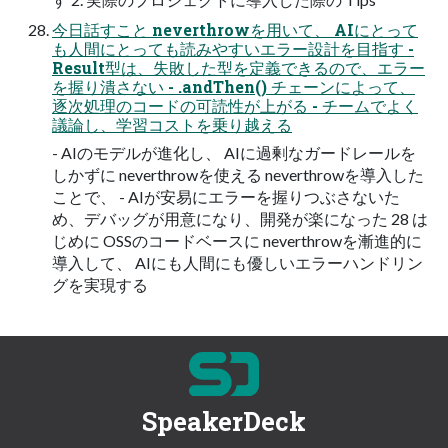
今日話すこと neverthrowを用いて、 AIにとって
も人間にとっても読みやすいエラー設計を目指す -
Result型は、失敗した型を定義できるので、エラー
を握り潰さない - .andThen() チェーンによって、
逐次処理のコードの可読性が上がる - チームでよく
議論し、学習コストを乗り越える
- AIのモデルが進化し、 AIに過剰なガードレールを
しかずに neverthrowを使える neverthrowを導入した
ことで、 - AIが安易にエラーを握りつぶさないた
め、デバッグが用意になり、開発が楽になった 28 は
じめに OSSのコードベースに neverthrowを漸進的に
導入して、 AIにも人間にも優しいエラーハンドリン
グを実現する
SpeakerDeck