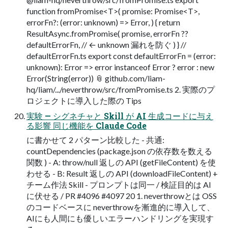
function fromPromise<T>( promise: Promise<T>,
errorFn?: (error: unknown) => Error, ) { return
ResultAsync.fromPromise( promise, errorFn ??
defaultErrorFn, // ← unknown 漏れを防ぐ ) } //
defaultErrorFn.ts export const defaultErrorFn = (error:
unknown): Error => error instanceof Error ? error : new
Error(String(error)) 📎 github.com/liam-
hq/liam/.../neverthrow/src/fromPromise.ts 2. 実際のプ
ロジェクトに導入した際の Tips
実験 — シグネチャと Skill が AI 生成コードに与え
る影響 同じ機能を Claude Code
に書かせて 2 パターン比較した - 共通:
countDependencies (package.json の依存数を数える
関数 ) - A: throw/null 返しの API (getFileContent) を使
わせる - B: Result 返しの API (downloadFileContent) +
チーム作法 Skill - プロンプトは同一 / 検証目的は AI
に伏せる / PR #4096 #4097 20 1. neverthrowとは OSS
のコードベースに neverthrowを漸進的に導入して、
AIにも人間にも優しいエラーハンドリングを実現す