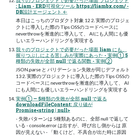
我々のプロジェクトで必要だった場面 プロジェクト
: Liam - ERD可視化ツール https://liambx.com/ -
DB設計エージェント ←
本日はこっちのプロダクト対象 12 2. 実際のプロジェ
クトに導入した際の Tips OSSのコードベースに
neverthrowを漸進的に導入して、 AIにも人間にも優
しいエラーハンドリングを実現する
我々のプロジェクトで必要だった場面 liam にも、
握りつぶしによる苦しみが実際にあった - 実例① 5
種類の失敗が全部 null で返る関数 - 実例②
JSON.parse と バリデーション失敗が同じデフォルト
13 2. 実際のプロジェクトに導入した際の Tips OSSの
コードベースに neverthrowを漸進的に導入して、 AI
にも人間にも優しいエラーハンドリングを実現する
実例① — 5種類の失敗が全部 null で返る
downloadFileContent: 戻り値が
Promise<string | null>
- 失敗パターンは 5種類あるのに、全部 null で返して
いる - console.error は出すが、呼び出し側からは 原
因が見えない - 「動くけど、不具合が出た時に原因