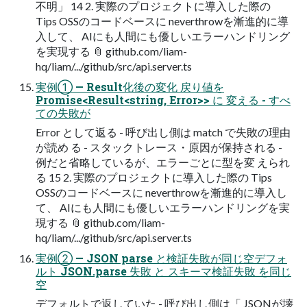
不明」 14 2. 実際のプロジェクトに導入した際の
Tips OSSのコードベースに neverthrowを漸進的に導
入して、 AIにも人間にも優しいエラーハンドリング
を実現する 📎 github.com/liam-
hq/liam/.../github/src/api.server.ts
実例① — Result化後の変化 戻り値を
Promise<Result<string, Error>> に 変える - すべ
ての失敗が
Error として返る - 呼び出し側は match で失敗の理由
が読め る - スタックトレース・原因が保持される -
例だと省略しているが、エラーごとに型を変 えられ
る 15 2. 実際のプロジェクトに導入した際の Tips
OSSのコードベースに neverthrowを漸進的に導入し
て、 AIにも人間にも優しいエラーハンドリングを実
現する 📎 github.com/liam-
hq/liam/.../github/src/api.server.ts
実例② — JSON parse と検証失敗が同じ空デフォ
ルト JSON.parse 失敗 と スキーマ検証失敗 を同じ
空
デフォルトで返していた - 呼び出し側は「 JSONが壊