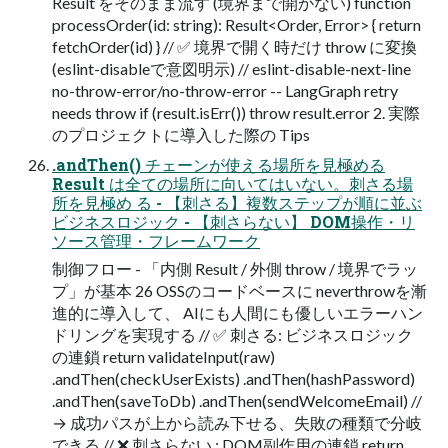
Result をそのまま流す (境界まで開かない) function
processOrder(id: string): Result<Order, Error> { return
fetchOrder(id) } // ✅ 境界で開く時だけ throw に変換
(eslint-disableで意図明示) // eslint-disable-next-line
no-throw-error/no-throw-error -- LangGraph retry
needs throw if (result.isErr()) throw result.error 2. 実際
のプロジェクトに導入した際の Tips
.andThen() チェーンが使える場所を見極める
Result は全ての場所に向いてはいない。刺さる場
所を見極め る - 【刺さる】複数ステップが順に並ぶ
ビジネスロジック - 【刺さらない】 DOM操作・リ
ソース管理・フレームワーク
制御フロー - 「内側 Result / 外側 throw / 境界でラッ
プ」が基本 26 OSSのコードベースに neverthrowを漸
進的に導入して、 AIにも人間にも優しいエラーハン
ドリングを実現する // ✅ 刺さる: ビジネスロジック
の連鎖 return validateInput(raw)
.andThen(checkUserExists) .andThen(hashPassword)
.andThen(saveToDb) .andThen(sendWelcomeEmail) //
→ 成功パスが上から読み下せる、失敗の種類で分岐
できる // ❌ 刺さらない : DOM副作用の連鎖 return