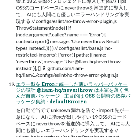
禁止 18 2. 実際のプロジェクトに導入した際の Tips
OSSのコードベースに neverthrowを漸進的に導入し
て、 AIにも人間にも優しいエラーハンドリングを実
現する // configs/eslint/no-throw-error-plugin.js
ThrowStatement(node) { if
(node.argument?.callee?.name === 'Error') {
context.report({ message: 'Use neverthrow Result
types instead.', }) } } // configs/eslint/base.js 'no-
restricted-imports': ['error', { paths: [{ name:
'neverthrow', message: 'Use @liam-hq/neverthrow
instead' }], }] 📎 github.com/liam-
hq/liam/.../configs/eslint/no-throw-error-plugin.js
エラー型を Errorに統一した薄いラッパーパッケー
ジの設計 @liam-hq/neverthrow は本家を薄く包
んだ自前パッケージ - 主目的は OSS 公開時の依存パ
ッケージ集約 - defaultErrorFn
を自動で当てて unknown 漏れを防ぐ - import 先が一
意になり、 AI に指示が出しやすい 19 OSSのコード
ベースに neverthrowを漸進的に導入して、 AIにも人
間にも優しいエラーハンドリングを実現する //
@liam-hq/neverthrow/src/fromPromise.ts export