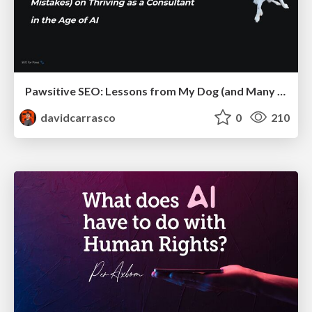
Pawsitive SEO: Lessons from My Dog (and Many Mistakes) on Thriving as a Consultant in the Age of AI
davidcarrasco
0
210