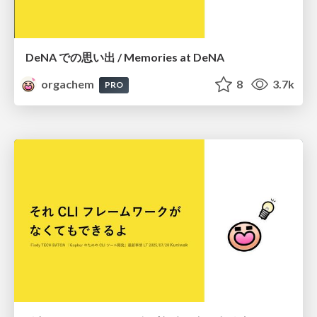
DeNA での思い出 / Memories at DeNA
orgachem
8
3.7k
PRO