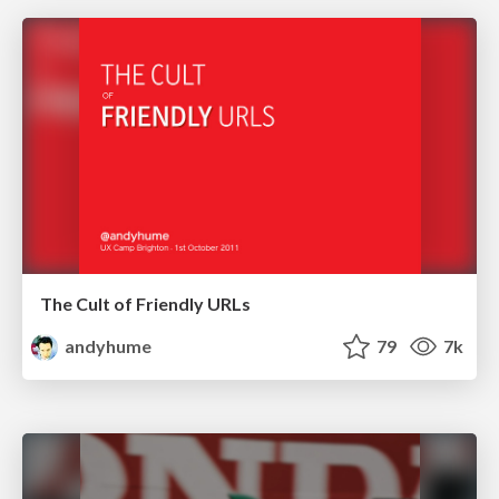
The Cult of Friendly URLs
andyhume
79
7k