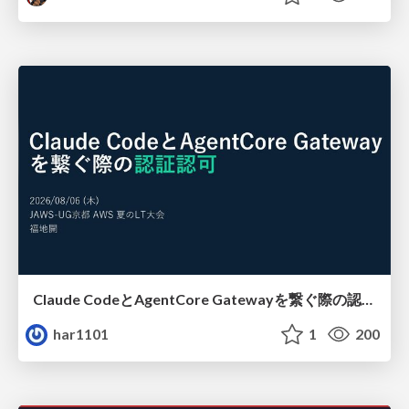
Claude CodeとAgentCore Gatewayを繋ぐ際の認証認可 / Authentication and authorization when connecting Claude Code with AgentCore Gateway
har1101
1
200