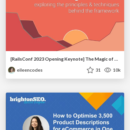
[RailsConf 2023 Opening Keynote] The Magic of Rails
eileencodes
31
10k