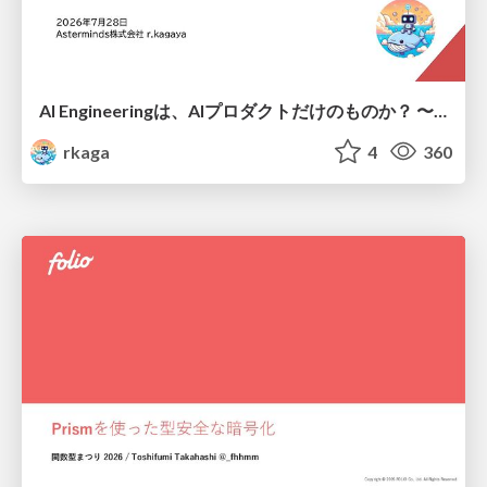
AI Engineeringは、AIプロダクトだけのものか？ 〜AIがソフトウェアを作る時代の新しい当たり前〜 / No AI in your product. AI Engineering in your development.
rkaga
4
360