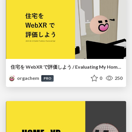
住宅を WebXR で評価しよう / Evaluating My Home by WebXR
orgachem
0
250
PRO