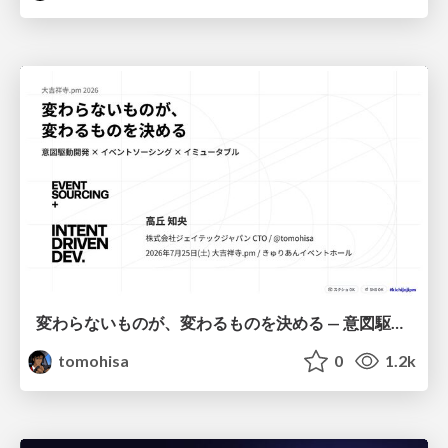
変わらないものが、変わるものを決める — 意図駆動開発 × イベントソーシング × イミュータブル | What Doesn't Change Decides What Can — IDD × Event Sourcing × Immutability
tomohisa
0
1.2k