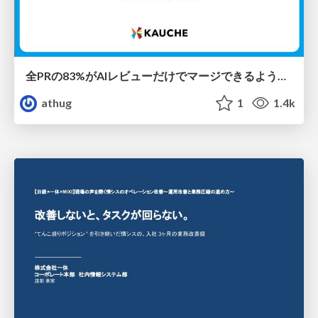
全PRの83%がAIレビューだけでマージできるようになった開発組織はその後どうなったか
athug
1
1.4k