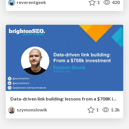
reverentgeek
1
420
Data-driven link building: lessons from a $708K investment (BrightonSEO talk)
szymonslowik
1
1.2k