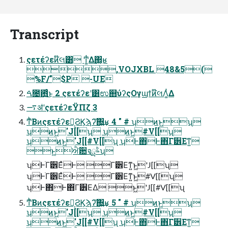
Transcript
ςετέʔεͷ໊લ͸ Ͳ͏͚ͭΔ΂͖͔ʁ
,VOJXBL 48&5(
%F/"$P -UE
ࠓ೔఻͍͑ͨ͜ͱ 2 ςετέʔεʹ͸ಉ஋ύʔςΟγϣϯͷ໊લΛ͚ͭΔ
࠷ॳʹςετέʔεΫΠζ 3
ͲͪΒͷςετέʔε໊͕ϨϏϡʔ͠΍͍͢ʁ 4 " # ʮͷͱ͖ʯ
ʮͷͱ͖'J[[ʯ ʮͷͱ͖#V[[ʯ
ʮͷͱ͖'J[[#V[[ʯ ʮͰ΋Ͱ΋ׂΓ੾Εͳ͍
ͱ͖ਐ਺จࣈྻʯ
ʮͰׂΓ੾ΕͯͰ ׂΓ੾Εͳ͍ͱ͖'J[[ʯ
ʮͰׂΓ੾ΕͯͰ ׂΓ੾Εͳ͍ͱ͖#V[[ʯ
ʮͰ΋Ͱ΋ׂΓ੾ΕΔ ͱ͖'J[[#V[[ʯ
ͲͪΒͷςετέʔε໊͕ϨϏϡʔ͠΍͍͢ʁ 5 " # ʮͷͱ͖ʯ
ʮͷͱ͖'J[[ʯ ʮͷͱ͖#V[[ʯ
ʮͷͱ͖'J[[#V[[ʯ ʮͰ΋Ͱ΋ׂΓ੾Εͳ͍