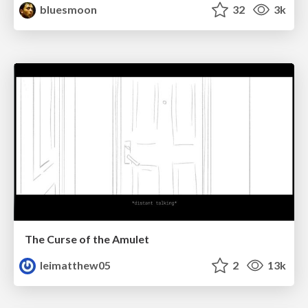
bluesmoon
32
3k
The Curse of the Amulet
leimatthew05
2
13k