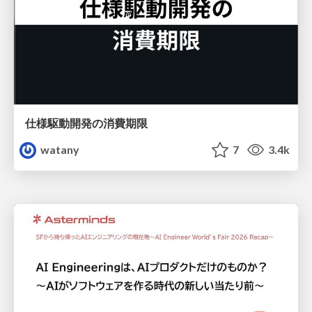
仕様駆動開発の消費期限
watany
7
3.4k