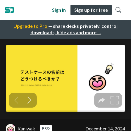
Sign in
Sign up for free
Upgrade to Pro
— share decks privately, control
downloads, hide ads and more …
Kuniwak
December 14, 2024
PRO