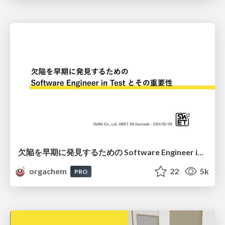
欠陥を早期に発見するための Software Engineer in Test とその重要性 / What is Software Engineer in Test and How they works
orgachem
22
5k
PRO