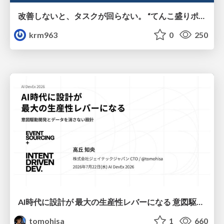
改善しないと、タスクが回らない。 “てんこ盛りポジション” を引き継いだ情シスの、入社3ヶ月の業務改善録
krm963
0
250
AI時代に設計が 最大の生産性レバーになる 意図駆動開発とデータを消さない設計｜Don't Delete Your Data or Your Intent — Design as the Deepest Lever in the AI Era
tomohisa
1
660