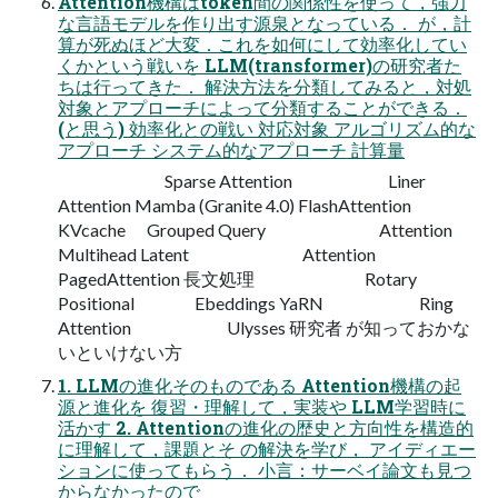
Attention機構はtoken間の関係性を使って，強力
な言語モデルを作り出す源泉となっている． が，計
算が死ぬほど大変．これを如何にして効率化してい
くかという戦いを LLM(transformer)の研究者た
ちは行ってきた． 解決方法を分類してみると，対処
対象とアプローチによって分類することができる．
(と思う) 効率化との戦い 対応対象 アルゴリズム的な
アプローチ システム的なアプローチ 計算量
Sparse Attention Liner
Attention Mamba (Granite 4.0) FlashAttention
KVcache Grouped Query Attention
Multihead Latent Attention
PagedAttention 長文処理 Rotary
Positional Ebeddings YaRN Ring
Attention Ulysses 研究者 が知っておかな
いといけない方
1. LLMの進化そのものである Attention機構の起
源と進化を 復習・理解して，実装や LLM学習時に
活かす 2. Attentionの進化の歴史と方向性を構造的
に理解して，課題とそ の解決を学び， アイディエー
ションに使ってもらう． 小言：サーベイ論文も見つ
からなかったので