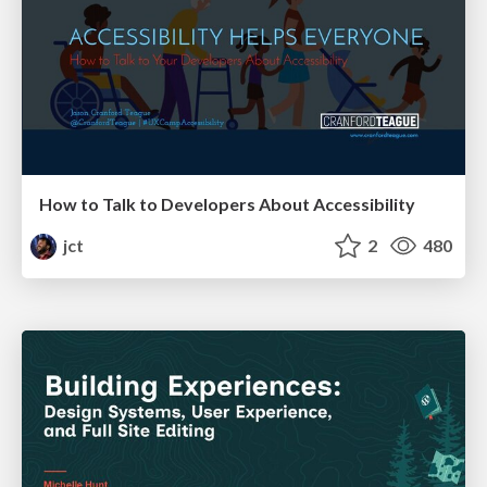
How to Talk to Developers About Accessibility
jct
2
480