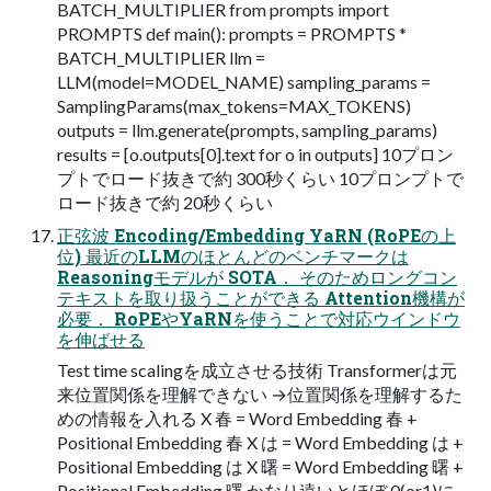
BATCH_MULTIPLIER from prompts import
PROMPTS def main(): prompts = PROMPTS *
BATCH_MULTIPLIER llm =
LLM(model=MODEL_NAME) sampling_params =
SamplingParams(max_tokens=MAX_TOKENS)
outputs = llm.generate(prompts, sampling_params)
results = [o.outputs[0].text for o in outputs] 10プロン
プトでロード抜きで約 300秒くらい 10プロンプトで
ロード抜きで約 20秒くらい
正弦波 Encoding/Embedding YaRN (RoPEの上
位) 最近のLLMのほとんどのベンチマークは
Reasoningモデルが SOTA． そのためロングコン
テキストを取り扱うことができる Attention機構が
必要． RoPEやYaRNを使うことで対応ウインドウ
を伸ばせる
Test time scalingを成立させる技術 Transformerは元
来位置関係を理解できない →位置関係を理解するた
めの情報を入れる X 春 = Word Embedding 春 +
Positional Embedding 春 X は = Word Embedding は +
Positional Embedding は X 曙 = Word Embedding 曙 +
Positional Embedding 曙 かなり遠いとほぼ 0(or1)に