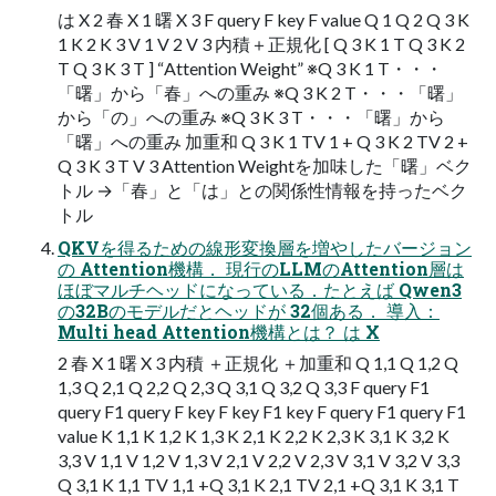
は X 2 春 X 1 曙 X 3 F query F key F value Q 1 Q 2 Q 3 K
1 K 2 K 3 V 1 V 2 V 3 内積＋正規化 [ Q 3 K 1 T Q 3 K 2
T Q 3 K 3 T ] “Attention Weight” ※Q 3 K 1 T・・・
「曙」から「春」への重み ※Q 3 K 2 T・・・「曙」
から「の」への重み ※Q 3 K 3 T・・・「曙」から
「曙」への重み 加重和 Q 3 K 1 TV 1 + Q 3 K 2 TV 2 +
Q 3 K 3 T V 3 Attention Weightを加味した「曙」ベク
トル →「春」と「は」との関係性情報を持ったベク
トル
QKVを得るための線形変換層を増やしたバージョン
の Attention機構． 現行のLLMのAttention層は
ほぼマルチヘッドになっている．たとえば Qwen3
の32Bのモデルだとヘッドが 32個ある． 導入：
Multi head Attention機構とは？ は X
2 春 X 1 曙 X 3 内積 ＋正規化 ＋加重和 Q 1,1 Q 1,2 Q
1,3 Q 2,1 Q 2,2 Q 2,3 Q 3,1 Q 3,2 Q 3,3 F query F1
query F1 query F key F key F1 key F query F1 query F1
value K 1,1 K 1,2 K 1,3 K 2,1 K 2,2 K 2,3 K 3,1 K 3,2 K
3,3 V 1,1 V 1,2 V 1,3 V 2,1 V 2,2 V 2,3 V 3,1 V 3,2 V 3,3
Q 3,1 K 1,1 TV 1,1 +Q 3,1 K 2,1 TV 2,1 +Q 3,1 K 3,1 T