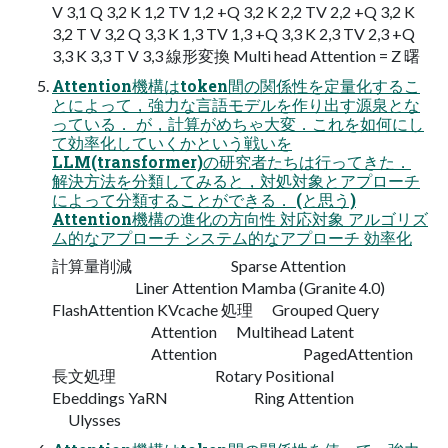
V 3,1 Q 3,2 K 1,2 TV 1,2 +Q 3,2 K 2,2 TV 2,2 +Q 3,2 K
3,2 T V 3,2 Q 3,3 K 1,3 TV 1,3 +Q 3,3 K 2,3 TV 2,3 +Q
3,3 K 3,3 T V 3,3 線形変換 Multi head Attention = Z 曙
Attention機構はtoken間の関係性を定量化するこ
とによって，強力な言語モデルを作り出す源泉とな
っている． が，計算がめちゃ大変．これを如何にし
て効率化していくかという戦いを
LLM(transformer)の研究者たちは行ってきた．
解決方法を分類してみると，対処対象とアプローチ
によって分類することができる． (と思う)
Attention機構の進化の方向性 対応対象 アルゴリズ
ム的なアプローチ システム的なアプローチ 効率化
計算量削減 Sparse Attention
Liner Attention Mamba (Granite 4.0)
FlashAttention KVcache 処理 Grouped Query
Attention Multihead Latent
Attention PagedAttention
長文処理 Rotary Positional
Ebeddings YaRN Ring Attention
Ulysses