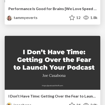
Performance Is Good for Brains [We Love Speed 2024]
tammyeverts
12
1.8k
I Don’t Have Time: Getting Over the Fear to Launch Your Podcast
jcasabona
34
2.8k