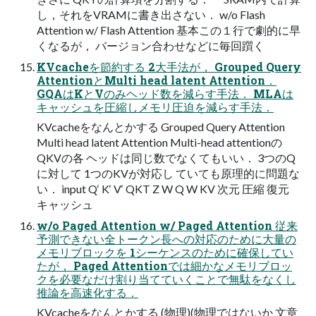
し，それをVRAMに書き出さない． w/o Flash
Attention w/ Flash Attention 基本この１行で劇的に早
くなるが， バージョン合わせなどに毎回躓く
KVcacheを節約する 2大手法が， Grouped Query
AttentionとMulti head latent Attention．
GQAはKとVのみヘッド数を減らす手法． MLAは
キャッシュを圧縮しメモリ圧迫を減らす手法．
KVcacheをなんとかする Grouped Query Attention
Multi head latent Attention Multi-head attentionの
QKVの各 ヘッドは同じ数でなくてもいい． 3つのQ
に対して 1つのKVが対応し ていても原理的に問題な
い． input Q‘ K‘ V‘ QKT Z W Q W KV 次元 圧縮 復元
キャッシュ
w/o Paged Attention w/ Paged Attention 従来
予測できない全トークン長への対応のために大量の
メモリブロックを 1シーケンスのために確保してい
たが， Paged Attentionでは細かなメモリブロッ
クを必要なだけ割り当てていくことで無駄をなくし
推論を高速化する．
KVcacheをなんとかする (物理)(物理ではないか 文章