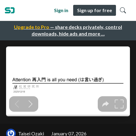
Sign in
Sign up for free
Upgrade to Pro
— share decks privately, control
downloads, hide ads and more …
Taisei Ozaki
January 07, 2026