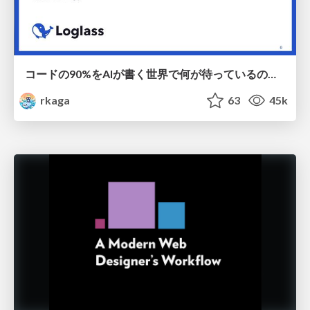
コードの90%をAIが書く世界で何が待っているのか / What awaits us in a world where 90% of the code is written by AI
rkaga
63
45k