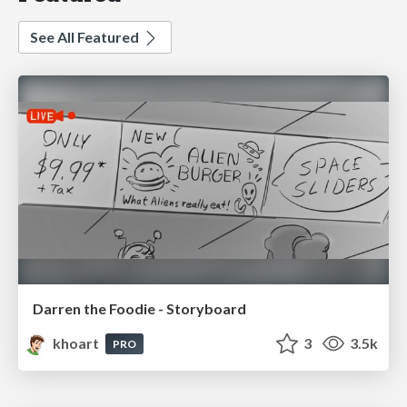
See All Featured
Darren the Foodie - Storyboard
khoart
3
3.5k
PRO