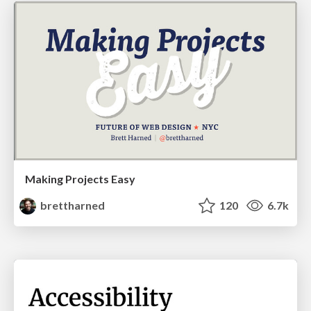
Making Projects Easy
brettharned
120
6.7k