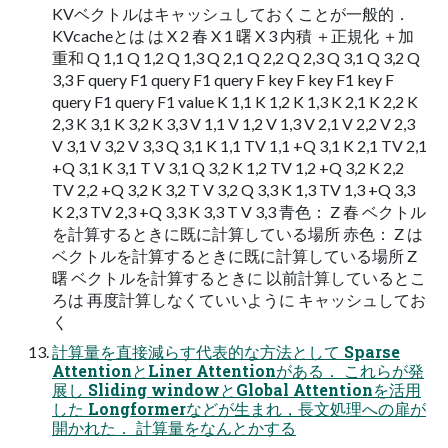
KVベクトルはキャッシュしておくことが一般的．
KVcacheとは は X 2 春 X 1 曙 X 3 内積 ＋正規化 ＋加
重和 Q 1,1 Q 1,2 Q 1,3 Q 2,1 Q 2,2 Q 2,3 Q 3,1 Q 3,2 Q
3,3 F query F1 query F1 query F key F key F1 key F
query F1 query F1 value K 1,1 K 1,2 K 1,3 K 2,1 K 2,2 K
2,3 K 3,1 K 3,2 K 3,3 V 1,1 V 1,2 V 1,3 V 2,1 V 2,2 V 2,3
V 3,1 V 3,2 V 3,3 Q 3,1 K 1,1 TV 1,1 +Q 3,1 K 2,1 TV 2,1
+Q 3,1 K 3,1 T V 3,1 Q 3,2 K 1,2 TV 1,2 +Q 3,2 K 2,2
TV 2,2 +Q 3,2 K 3,2 T V 3,2 Q 3,3 K 1,3 TV 1,3 +Q 3,3
K 2,3 TV 2,3 +Q 3,3 K 3,3 T V 3,3 青色： Z 春 ベクトル
を計算するときに既に計算している場所 赤色： Z は
ベクトルを計算するときに既に計算している場所 Z
曙 ベクトルを計算するときに 以前計算しているとこ
ろは 再度計算しなくていいように キャッシュしてお
く
計算量を直接減らす代表的な方法として Sparse
AttentionとLiner Attentionがある． これらが発
展し Sliding windowとGlobal Attentionを活用
した Longformerなどが生まれ，長文処理への扉が
開かれた． 計算量をなんとかする