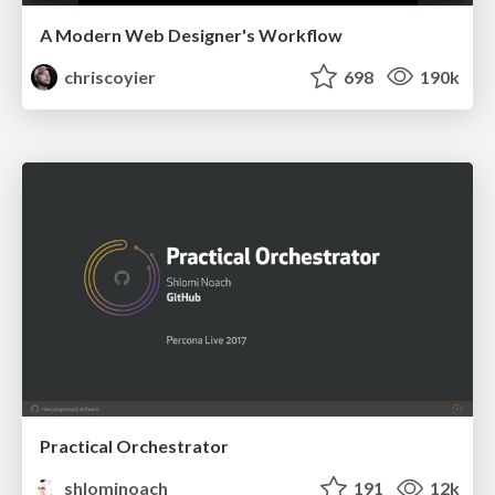
A Modern Web Designer's Workflow
chriscoyier
698
190k
Practical Orchestrator
shlominoach
191
12k