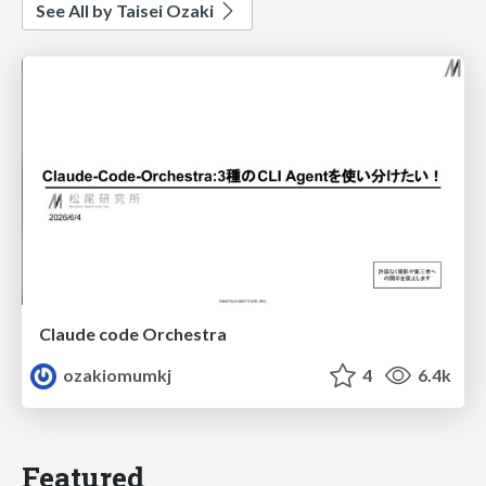
See All by Taisei Ozaki
Claude code Orchestra
ozakiomumkj
4
6.4k
Featured