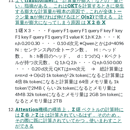
よくtransformerは「計算量が膨大」などの「重た
い」指摘がある． これはQKTを計算するときに発生
する膨大な計算量が根本の原因で，これが全体トー
クン量 nが伸びれば伸びるほど O(n2)で増える． 計
算量が膨大になってしまう原因 は X 2 春 X
1 曙 X 3 ・ ・ ・ F query F1 query F1 query F key F key
F1 key F query F1 query F1 value K 1,h K 2,h ・・・ K
n,h 0.20 0.30 ・ ・ ・ 0.10 d次元 ※Qwenとかはd=4096
N：センテンス内の全トークン数， H：ヘッド
数， h：h番目のヘッド， d：1つのQ・Kベクト
ルが持つ次元数 , Q 1,h Q 2,h ・・・ Q n,h 0.50 0.00
・ ・ ・ 0.20 d次元 QKTはn×n次元 → 総計算量は
n×n×d → O(n2) 1k tokenが 2k tokenになると計算量は
4倍 8k tokenになると計算量は 64倍 メモリ量も 1k
tokenで2MBくらい 2k tokenになるとメモリ量は
4MB 32k tokenになるとメモリ量は 2GB 1m tokenに
なるとメモリ量は 2TB
Attention機構の構造上， Z 曙 ベクトルの計算時に
は Z 春 とZ は は計算されているはず． そのため，
その際に既に計算されていてかつ，使いまわすこと
ができる