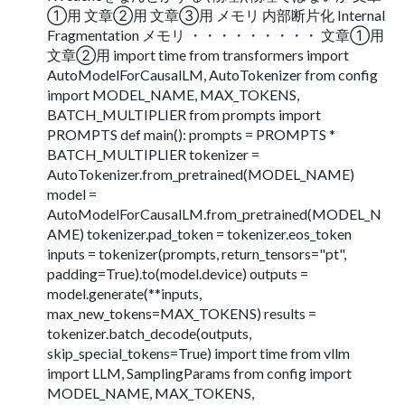
➀用 文章②用 文章③用 メモリ 内部断片化 Internal
Fragmentation メモリ ・・・・・・・・・ 文章➀用
文章②用 import time from transformers import
AutoModelForCausalLM, AutoTokenizer from config
import MODEL_NAME, MAX_TOKENS,
BATCH_MULTIPLIER from prompts import
PROMPTS def main(): prompts = PROMPTS *
BATCH_MULTIPLIER tokenizer =
AutoTokenizer.from_pretrained(MODEL_NAME)
model =
AutoModelForCausalLM.from_pretrained(MODEL_N
AME) tokenizer.pad_token = tokenizer.eos_token
inputs = tokenizer(prompts, return_tensors="pt",
padding=True).to(model.device) outputs =
model.generate(**inputs,
max_new_tokens=MAX_TOKENS) results =
tokenizer.batch_decode(outputs,
skip_special_tokens=True) import time from vllm
import LLM, SamplingParams from config import
MODEL_NAME, MAX_TOKENS,