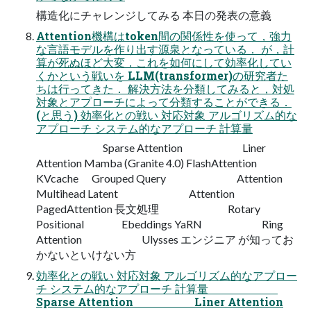
構造化にチャレンジしてみる 本日の発表の意義
Attention機構はtoken間の関係性を使って，強力
な言語モデルを作り出す源泉となっている． が，計
算が死ぬほど大変．これを如何にして効率化してい
くかという戦いを LLM(transformer)の研究者た
ちは行ってきた． 解決方法を分類してみると，対処
対象とアプローチによって分類することができる．
(と思う) 効率化との戦い 対応対象 アルゴリズム的な
アプローチ システム的なアプローチ 計算量
Sparse Attention Liner
Attention Mamba (Granite 4.0) FlashAttention
KVcache Grouped Query Attention
Multihead Latent Attention
PagedAttention 長文処理 Rotary
Positional Ebeddings YaRN Ring
Attention Ulysses エンジニア が知ってお
かないといけない方
効率化との戦い 対応対象 アルゴリズム的なアプロー
チ システム的なアプローチ 計算量
Sparse Attention Liner Attention