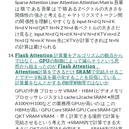
Sparse Attention Liner Attention Attention Matrix 吾輩
は 猫 で ある 吾輩 は で 猫 ある Zベクトルの大きさを
関係性の 強さと考えると ←マトリクスでトークン間
の関 係性を理解しやすくなる input N×d Q N×d K
N×d V N×d QKT N×N Z N×d 各ベクトルの大きさだ
け見ると input N×d Q N×d K N×d V N×d KTV m×d Z
N×d Q’ N×m K’ N×m 先にKTVが計算できれば N×N
の計算は避けられる
Flash Attention 計算量をアルゴリズムの観点から
ではなく， GPUの制御によって減らそうという思
想から始まったのが Flash Attention．
Attention計算をできるだけ SRAMで完結させるこ
とでデータ転送を最小化することを目指している．
計算量をなんとかする (物理)(物理ではないか
GPUの中身 プロセッサ VRAM・HBM (ビデオメモリ
プロセッサ レジスタ L1 cache L2cache SRAM ※所謂
A100やH100など の業務用 GPUが高いの は この
HBMが高い GPU Core SRAM GPU Core SRAM QKT
QKT VRAM VRAM ・早く計算できる場所で計算を
完結させるという考え方 →SRAM内で計算できる大
きさに QKTの計算項を分割する． SRAM内で計算