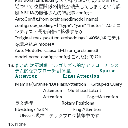
近づいて 位置関係の情報が消失してしまうという課
題 ABEJAの服部さんの神記事 config =
AutoConfig.from_pretrained(model_name)
config.rope_scaling = { "type": "yarn", "factor": 2.0, # コ
ンテキスト長を何倍に拡張するか
"original_max_position_embeddings": 4096, } # モデル
を読み込み model =
AutoModelForCausalLM.from_pretrained(
model_name, config=config) これだけで OK
まとめ 対応対象 アルゴリズム的なアプローチ シス
テム的なアプローチ 計算量 Sparse
Attention Liner Attention
Mamba (Granite 4.0) FlashAttention Grouped Query
Attention Multihead Latent
Attention PagedAttention
長文処理 Rotary Positional
Ebeddings YaRN Ring Attention
Ulysses 現在，テックブログ執筆中です．
None