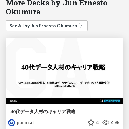
More Decks by Jun Ernesto
Okumura
See All by Jun Ernesto Okumura
40代データ人材のキャリア戦略
pacocat
4
4.6k