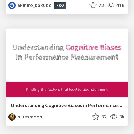
akihiro_kokubo
73
41k
PRO
Understanding Cognitive Biases in Performance Measurement
bluesmoon
32
3k