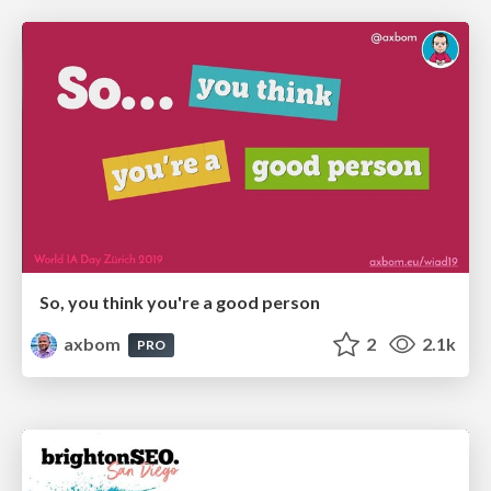
So, you think you're a good person
axbom
2
2.1k
PRO