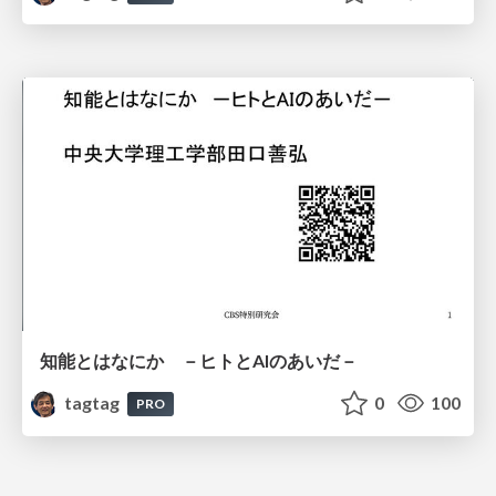
知能とはなにか －ヒトとAIのあいだ－
tagtag
0
100
PRO