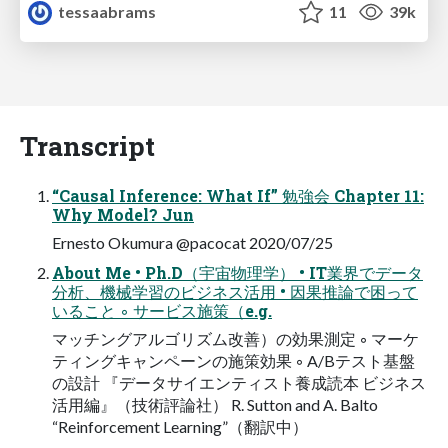
tessaabrams
11
39k
Transcript
“Causal Inference: What If” 勉強会 Chapter 11:
Why Model? Jun
Ernesto Okumura @pacocat 2020/07/25
About Me • Ph.D（宇宙物理学） • IT業界でデータ
分析、機械学習のビジネス活用 • 因果推論で困って
いること ◦ サービス施策（e.g.
マッチングアルゴリズム改善）の効果測定 ◦ マーケ
ティングキャンペーンの施策効果 ◦ A/Bテスト基盤
の設計 『データサイエンティスト養成読本 ビジネス
活用編』（技術評論社） R. Sutton and A. Balto
“Reinforcement Learning”（翻訳中）