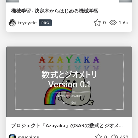
機械学習 - 決定木からはじめる機械学習
trycycle
0
1.6k
PRO
プロジェクト「Azayaka」のSARの数式とジオメトリ
syuchimu
0
420