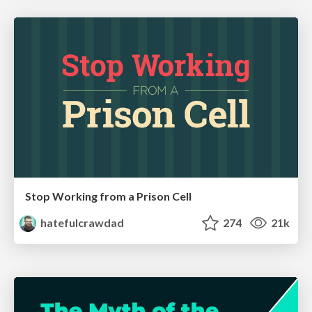
Stop Working from a Prison Cell
hatefulcrawdad
274
21k