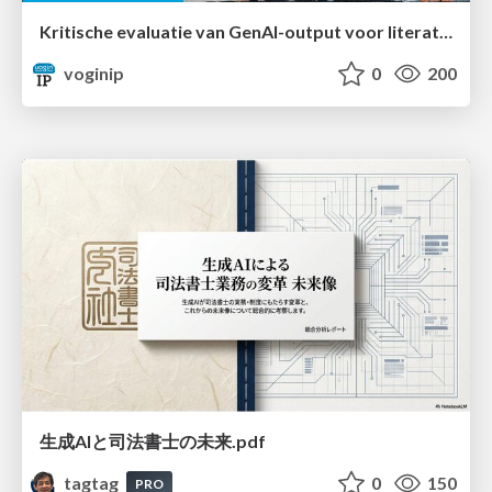
Kritische evaluatie van GenAI-output voor literatuuronderzoek
voginip
0
200
生成AIと司法書士の未来.pdf
tagtag
0
150
PRO