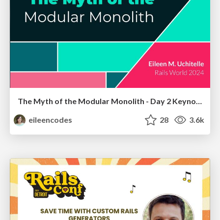
The Myth of the Modular Monolith - Day 2 Keynote - Rails World 2024
eileencodes
28
3.6k