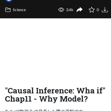
Science
3.4k
0
"Causal Inference: Wha if"
Chap11 - Why Model?