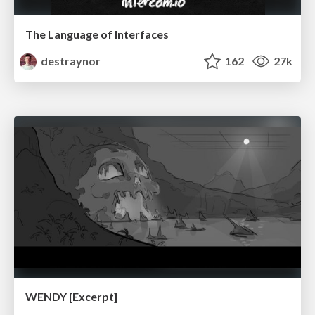
The Language of Interfaces
destraynor
162
27k
WENDY [Excerpt]