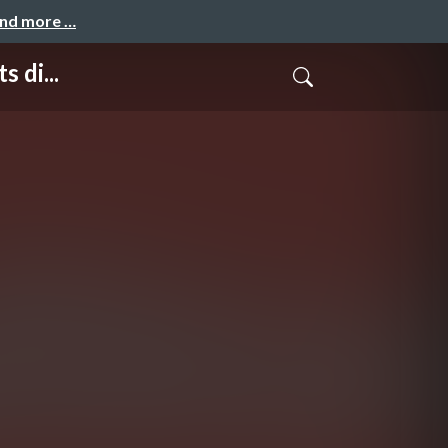
and more …
 di...