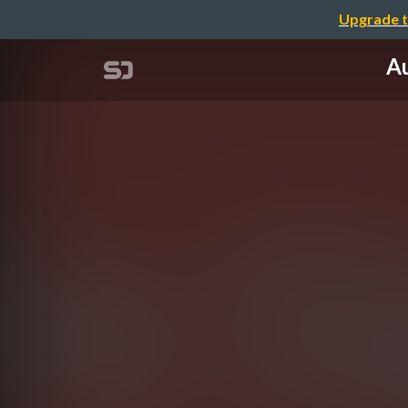
Upgrade t
Au