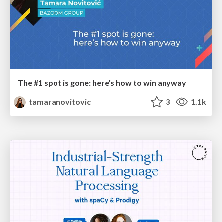
The #1 spot is gone: here's how to win anyway
tamaranovitovic
3
1.1k