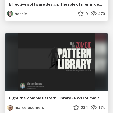
Effective software design: The role of men in debugging patriarchy in IT @ Voxxed Days AMS
baasie
0
470
Fight the Zombie Pattern Library - RWD Summit 2016
marcelosomers
234
17k