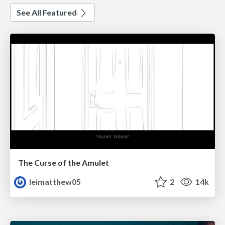
See All Featured
The Curse of the Amulet
leimatthew05
2
14k