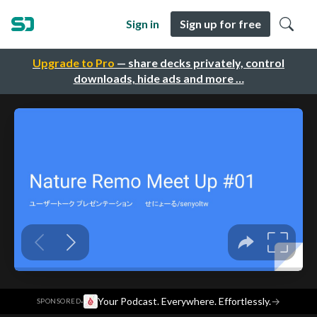
Sign in
Sign up for free
Upgrade to Pro
— share decks privately, control
downloads, hide ads and more …
·
Your Podcast. Everywhere. Effortlessly.
→
SPONSORED