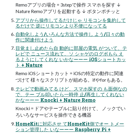
Remoアプリの場合 = 3stepで操作 スマホを探す ↓
Nature Remoアプリを起動する ↓ ボタンポチッと
アプリから操作してるだけじゃ リモコンを集約して
るだけで 逆にリモコンより不便になってる
自動化しよう/いろんな方法で操作し よう/日々の動
作に関連付けよう
目覚まし止めたら自 動的に部屋の電気 がついて、テ
レビで ニュース流れて、ソ シャゲのログボもら え
るようにしてくれな いかなーーー iOSショートカッ
ト + Nature
Remo iOSショートカット = iOSの特定の動作に関連
づけて 様々なスクリプトが組める。ifやforもある。
テレビで動画みてる けど、スマホ探すの も面倒なの
で、テー ブル叩いたら一時停 止/再生してくれない
かなーーー Knocki + Nature Remo
Knocki = ドアやテーブルに貼り付けて、 ノックでい
ろいろなサービスを操作できる機器
HomeKitに対応させ てHomeKit側でオー トメー
ション管理した いなーーー Raspberry Pi +