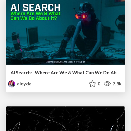
AI Search: Where Are We & What Can We Do About It?
aleyda
0
7.8k