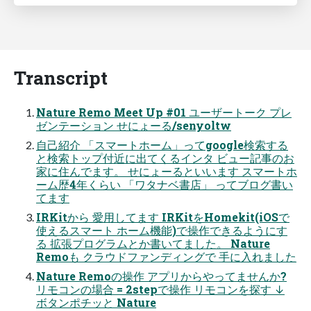
Transcript
Nature Remo Meet Up #01 ユーザートーク プレ
ゼンテーション せにょーる/senyoltw
自己紹介 「スマートホーム」ってgoogle検索する
と検索トップ付近に出てくるインタ ビュー記事のお
家に住んでます。 せにょーるといいます スマートホ
ーム歴4年くらい 「ワタナベ書店」 ってブログ書い
てます
IRKitから 愛用してます IRKitをHomekit(iOSで
使えるスマート ホーム機能)で操作できるようにす
る 拡張プログラムとか書いてました。 Nature
Remoも クラウドファンディングで 手に入れました
Nature Remoの操作 アプリからやってませんか?
リモコンの場合 = 2stepで操作 リモコンを探す ↓
ボタンポチッと Nature