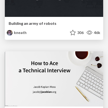
Building an army of robots
kneath
306
46k