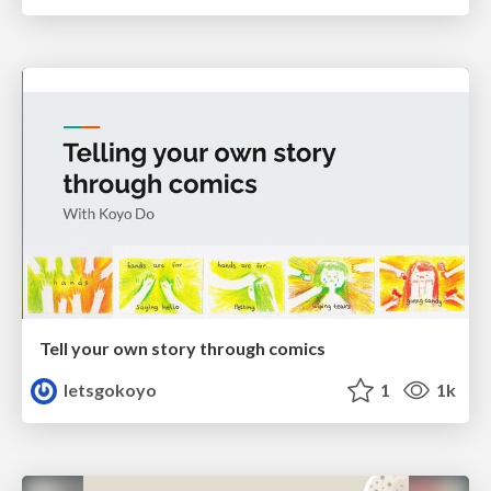
Tell your own story through comics
letsgokoyo
1
1k