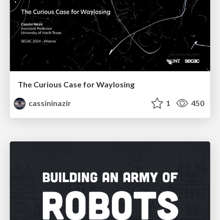
The Curious Case for Waylosing
cassininazir
1
450