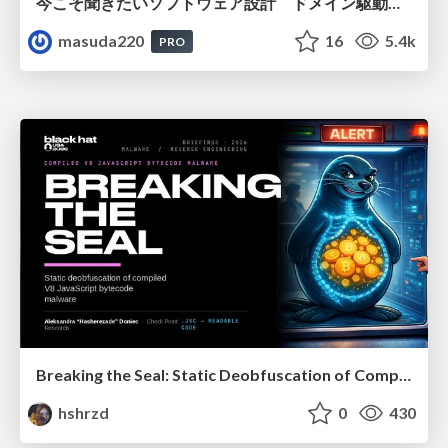
今こそ聞きたいソフトウェア設計 ドメイン駆動設計再入門
masuda220
16
5.4k
PRO
Breaking the Seal: Static Deobfuscation of Compiled V8 JavaScript Bytecode Malware
hshrzd
0
430