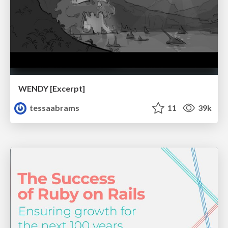
WENDY [Excerpt]
tessaabrams
11
39k