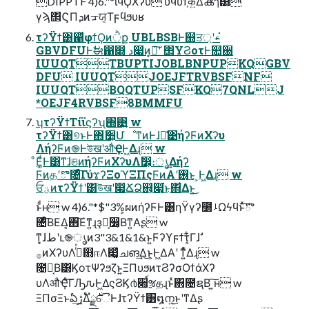
DIPPTF 4)6."*ίϥϘΧʔυ υϥΰϯ͕क͍ͬͯΔൿๅ͸
γϡ΢ϚΠܕͷᠴਯ͔Τϝϥϧυʁ
τʔΫϯ͸഑ͬͯφϯϘͷੈք UBLBSBͰ஍ਤ্ʹࢃ͘
GBVDFUͰࣗಈ഑෍ د෇ͷ͓ฦ͠ʹ ΢ΥϨοτͰ௚઀
IUUQTTBUPTIJOBLBNPUPKQGBV
DFU IUUQTJOEJFTRVBSFNF
IUUQTBQQTUPSFKQ7QNLJ
*OEJF4RVBSF8BMMFU
ʮτʔΫϯΤίϊϛʔʯ΍͹͍ w
τʔΫϯ͸୭ͱͰ΋ަ׵͕ՄೳͳͷͰɺྫ͑͹ήʔϜͷΧʔυ
ΛήʔϜͷ֎ͰউखʹऔҾͰ͖Δɻ w
ͦΕ͚ͩͰ͸ͳ͘ɺଞͷήʔϜͷΧʔυΛࣗ෼͕։ൃ͢Δήʔ
Ϝͷதʹొ৔ͤͨ͞ΓύϫʔΞοϓΞΠςϜͷΑ͏ʹ࢖͏͜ͱ ͕Ͱ͖Δɻ w
ਓؾͷτʔΫϯʹ͸উखʹ෇ՃՁ஋͕෇͘͜ͱ΋͋Δͱ͍͏͜
ͱͩʜ w 4)6."*$"3%͕ผͷήʔϜͰ͸ηΫγʔ೰ࡴΩϟϥͱͯ͠ొ
৔ͤ͞ΒΕΔ͔΋͠Εͳ͍ɻҙຯ͕෼͔Βͳ͍Αʂ w
ͳ͓ɺطʹւ֎ൃͷ3"3&1&1&ͱ͍͏Ϝʔϒϝϯτ͕͋Γɺࣗ
࡞ͷΧʔυΛ࡞ͬͯ஋ஈΛ෇͚ͯചങ͢Δ͜ͱ͕Ͱ͖ΔΑ͏ʹ ͳ͍ͬͯΔɻ w
೔ຊ͔Β͸ϏοτΨʔϧζͱ͍͏ΞΠυϧͷτϨʔσΟϯάΧʔ
υΛऔҾͨ͠ΓԠԉͰ͖ΔςϨϏ൪૊͕์ૹதɻͱͯ΋೔ຊΒ ͍͠ʜ w
ΞΠσΞͱఏڙ͢Δັྗ࣍ୈͰɺτʔΫϯ͸໘ന͍͜ͱʹͳΔʂ