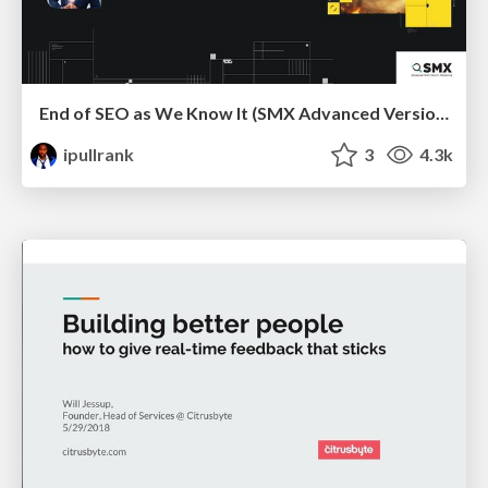
End of SEO as We Know It (SMX Advanced Version)
ipullrank
3
4.3k