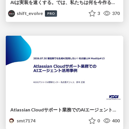
AIは実装を速くする。では、私たちは何を今作るべきか？－立場を越えてリリースに向き合ったチーム開発の実践 / 20260801 Hiromi Nakaya and Naoki Takahashi
shift_evolve
3
370
PRO
Atlassian Cloudサポート業務でのAIエージェント活用事例
smt7174
0
400