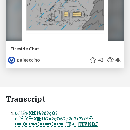
Fireside Chat
paigeccino
42
4k
Transcript
υૉਓͱΧ΢ϯλʔύʔςΟʔ
ୈճΧ΢ϯλʔύʔςΟϐʔϙʔϛʔτΞοϓ
 ͠Ύ͏·͍!TIVNBJ