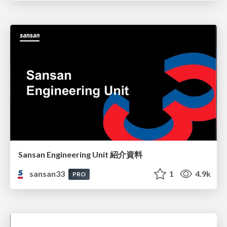
Sansan Engineering Unit 紹介資料
sansan33
1
4.9k
PRO