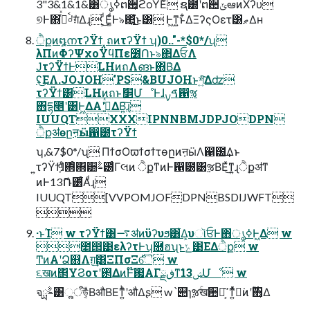
3"3&1&1&͸ൃߦຕ਺͕ϩοΫ͞Εͨ ຊ౰ʹຕ਺ݶఆͷΧʔυ
୭Ͱ΋࡞ͬͯ৹ࠪʹग़ͤΔɻ ͕ͩ͜Ε͚ͩͰ৯΂͍ͯ͘͜ͱ͸ Ͱ͖ͳ͍ͱ͋ΔΞʔςΟετ͸ޠΔʜ
ੈքͷ໘നτʔΫϯ ͓ถͷτʔΫϯ ʮ)0.."-*$0*/ʯ
λΠͷΦʔΨχοΫϥΠε೶Ոͱ৯΂ΔਓΛ
݁ͿτʔΫϯͰLHͷถΛങ͏ͱ΋Β͑Δ
ʢ͜ΕΛ.JOJOH'PS&BUJOHͱশ͍ͯ͠Δʣ
τʔΫϯ͸LHͷถͱަ׵ՄೳͰɺࠃࡍ഑ૹ
΋དྷ೥ʹ͸Ͱ͖ΔΑ͏ʹߟ͍͑ͯΔΒ͍͠ɻ
IUUQTXXXIPNNBMJDPJODPN
ੈքॳөըऩӹ഑౰τʔΫϯ
ʮ,&7$0*/ʯ ΠϯσΟϖϯσϯτөըͷऩӹΛ഑౰͢Δͱ
͍͏τʔΫϯ͕ͩɺͦ΋ͦ΋੺ࣈ౰ͨΓલͷ ੈքͳͷͰ഑౰͸ૹΒΕͯ͜ͳ͍ɻੈքॳͳ
ͷͰ13ޮՌ͸͋ͬͨΑ͏ͩɻ
IUUQT[VVPOMJOFDPNBSDIJWFT

·ͱΊ w τʔΫϯ͸࠷ॳͷϋʔυϧ͸͋Δ͕υૉਓͰ΋ൃߦͰ͖Δ w
೥൒͹ελʔτͰʮ࿝ฮʯͱݺ͹ΕΔੈք w
ͲͷΑ͏ʹՁ஋Λग़͔͢͸ΞΠσΞ࣍ୈ w
૬खͷ΢ΥϨοτʹ࢒ΔͷͰ໊ࢗΑΓڧྗͳࣗݾ13Մೳ w
จࣈྻ͸ૣ͍ऀউ͔ͪͩΒऔΒΕͳ͍͏ͪʹऔΔʂ w ՝୊ɿૹۚख਺ྉ͕ߴ͘ͳ͍ͬͯͯಧ͘ͷʹ࣌ؒ΋͔͔Δ