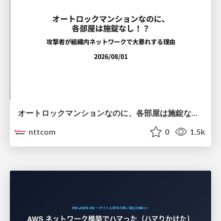
オートロックマンションなのに、各部屋は施錠なし！？ 攻撃者が組織内ネットワークで大暴れする理由 / The Front Door Is Locked, but the Rooms Are Wide Open: Why Attackers Move Freely Inside Enterprise Networks
nttcom
0
1.5k