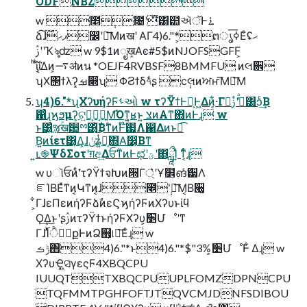
ODFNBZ
w ೥݄೔ʹ໊͸๺ઍॅͰ࠶
ձ͠ɺޕޙ࣌෼ʹ౦͞Μͷखʹ ΑΓ4)6."*͕ຕൃߦ͞Εͨʢޙ
ʹࢲʹҠৡʣ w 9$1ͷೖख͓Αͼ#5$ͷNJOFSGFF͕
ͪΐͪ͘ΐ͔͔͘Δͷ͕࠷ॳͷน *OEJF4RVBSF8BMMFU ͷલ਎
ʮΧ΢ϯλʔ͓ࡒ෍ʯ ΦϨϯδ৭ͩͬͨʂ ϲ݄લͷਅҥ͞Μ౦͞Μ
ʮ4)6."*ʯΧʔυήʔϜࢀઓ w τʔΫϯͰԿ͕Ͱ͖Δͷ͔͋·Γྑ͘ߟ͑ͣʹࢲ͸ͻͨ͢Β
഑ͬͨɻϗϧμʔ͕ଟ͍ํ͕Կ͔ྑ͍Μ͡Όͳ͍͔ʁͱ͍͏ צͷΑ͏ͳ΋ͷͰɻ w
ͱ͸͍͑ૹۚख਺ྉ͸ͪ͜Β࣋ͪͳͷͰ໊ࢗΛ഑Δͷͱಉ͡
͘Β͍ͷίετ͸͔͔Δ͕ɺݩʑ͍ͭಧ͔͘΋Α͘෼͔Βͳ
͍ւ֎ΨδΣοτʹग़අ͢ΔਓؒͳͷͰಛʹؾʹ΋ཹΊ͍ͯ ͳ͔ͬͨɻ
w υૉਓͷͤ͘ʹτʔΫϯจԽͷ੝Γ্͛ʹҰ໾ങͬͨޭ੷Λ
ೝΊΒΕͯͳͷ͔Կͳͷ͔ɺ೥݄ʹ౦͞Μ͔Β੠͔͚
͕͋ΓɺεΠεͷήʔϜձࣾͷεϚϗήʔϜͷΧʔυͱίϥ
Ϙ͢Δ͜ͱʹʂࢲͷτʔΫϯͱήʔϜΧʔυ͕ަ׵Մೳʹͳ
Γɺ࢝Ίͯݱ࣮ੈքͰͷՁ஋͕୲อ͞Εͨɻ w
ݱࡏ΋4)6."*ͱ4)6."*$"3%͕ަ׵ՄೳͰ͋ Δɻ w
ΧʔυҾ͖ସ͑γεςϜ4XBQCPU
IUUQTTXBQCPUUPLFOMZDPNCPU
TQFMMTPGHFOFTJTQVCMJDNFSDIBOU