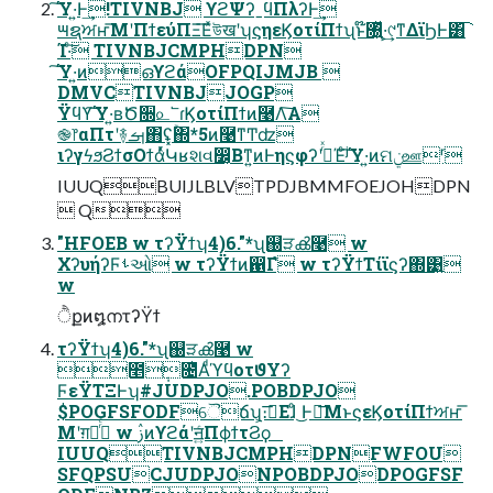
͠Ύ͏·͍Ͱ͢!TIVNBJ ϒϩΨʔˍϥΠλʔͰ͢
౻ຊਅҥ͞ΜʹΠϯεύΠΞ͞ΕͯউखʹʮϛηεϏοτίΠϯʯͱ໊৐͍ͬͯ·͕͢୯ͳΔϊϦͰ͸͡
Ί·ͨ͠ TIVNBJCMPHDPN
͠Ύ͏·͍ͷഒϒϩάOFPQIJMJB 
DMVCTIVNBJJOGP
Ϋϥϒ͠Ύ͏·͍ʙԾ૝௨՟ɾϏοτίΠϯͷ࿩Λ͠Α͏
֎෦αΠτʹ࿈ࡌ΋ʢ͓ۚ΍*5ͷ࿩ͳͲʣ
ιʔγϟϧϨϯσΟϯάͬͯԿʁશવ෼͔Βͳ͍ͷͰηϛφʔʹߦͬͯΈͨʲ͠Ύ͏·͍ͷମݧஊʳ
IUUQBUIJLBLVTPDJBMMFOEJOHDPN
 Q
"HFOEB w τʔΫϯʮ4)6."*ʯ஀ੜൿ࿩ w
ΧʔυήʔϜࢀઓ w τʔΫϯͷ഑Γํ w τʔΫϯΤίϊϛʔ΍͹͍
w
ੈքͷ໘നτʔΫϯ
τʔΫϯʮ4)6."*ʯ஀ੜൿ࿩ w
೥݄೔ͪΑͩϓϥοτϑΥʔ
ϜεΫΤΞͰʮ#JUDPJO.POBDPJO
$POGFSFODFୈճʯ͕։࠵͞Εɺͦ ͜Ͱ౦͞ΜͱϛεϏοτίΠϯਅҥ͞
Μʹग़ձͬͨ w ࢲͷϒϩάʹॻ͍ͨΠϕϯτϨϙ
IUUQTIVNBJCMPHDPNFWFOU
SFQPSUCJUDPJONPOBDPJODPOGFSF