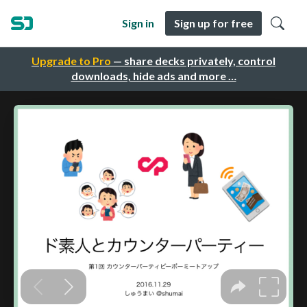
Sign in
Sign up for free
Upgrade to Pro
— share decks privately, control
downloads, hide ads and more …