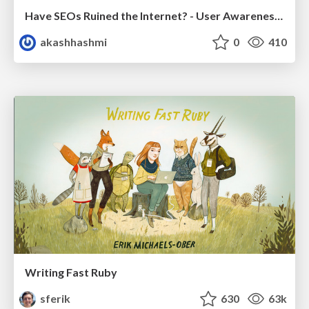
Have SEOs Ruined the Internet? - User Awareness of SEO in 2025
akashhashmi
0
410
Writing Fast Ruby
sferik
630
63k