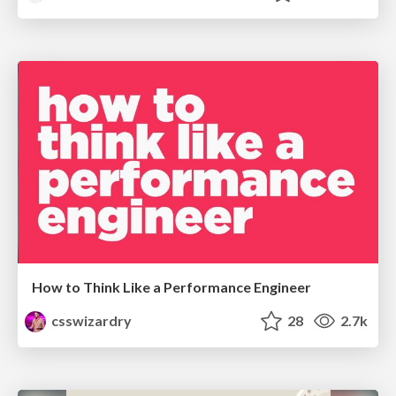
How to Think Like a Performance Engineer
csswizardry
28
2.7k