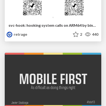
svc-hook: hooking system calls on ARM64 by binary rewriting
retrage
2
440