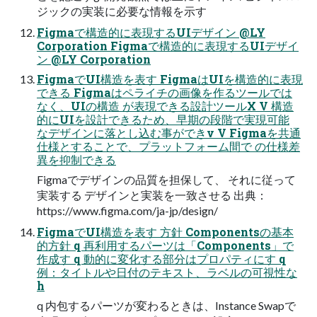
ジックの実装に必要な情報を示す
Figmaで構造的に表現するUIデザイン @LY
Corporation Figmaで構造的に表現するUIデザイ
ン @LY Corporation
FigmaでUI構造を表す FigmaはUIを構造的に表現
できる Figmaはペライチの画像を作るツールでは
なく、UIの構造 が表現できる設計ツールX V 構造
的にUIを設計できるため、早期の段階で実現可能
なデザインに落とし込む事ができv V Figmaを共通
仕様とすることで、プラットフォーム間で の仕様差
異を抑制できる
Figmaでデザインの品質を担保して、 それに従って
実装する デザインと実装を一致させる 出典：
https://www.figma.com/ja-jp/design/
FigmaでUI構造を表す 方針 Componentsの基本
的方針 q 再利用するパーツは「Components」で
作成す q 動的に変化する部分はプロパティにす q
例：タイトルや日付のテキスト、ラベルの可視性な
h
q 内包するパーツが変わるときは、Instance Swapで