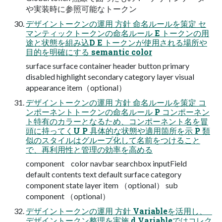
や実装時に参照可能なトークン
デザイントークンの運用 方針 命名ルールを策定 セ
マンティックトークンの命名ルール E トークンの用
途と状態を組み込D E トークンが使用される場所や
目的を明確にする semantic color
surface surface container header button primary
disabled highlight secondary category layer visual
appearance item（optional）
デザイントークンの運用 方針 命名ルールを策定 コ
ンポーネントトークンの命名ルール P コンポーネン
ト特有のカラーとなるため、コンポーネント名を冒
頭に持ってくU P 具体的な状態や適用箇所を示 P 類
似のスタイルはグループ化して名前をつけること
で、再利用性と管理の効率を高める
component color navbar searchbox inputField
default contents text default surface category
component state layer item （optional） sub
component （optional）
デザイントークンの運用 方針 Variableを活用し、
デザイントークン整理を実施 d Variableではコレク