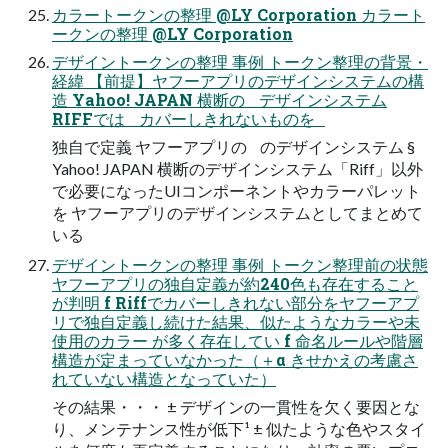
カラートークンの整理 @LY Corporation カラート
ークンの整理 @LY Corporation
デザイントークンの整理 事例 トークン整理の背景・
経緯 【前提】ヤフーアプリのデザインシステムの構
造 Yahoo! JAPAN 横断の デザインシステム
RIFFでは カバーしきれないものを
独自で定義 ヤフーアプリの ⁨⁩のデザインシステム §
Yahoo! JAPAN 横断⁨⁩のデザインシステム「Riff」以外
で必要になったUIコンポーネントやカラーパレット
を ヤフーアプリのデザインシステムとしてまとめて
いる
デザイントークンの整理 事例 トークン整理前の状態
ヤフーアプリの独自定義が約240色も存在すること
が判明 f Riffでカバーしきれない部分をヤフーアプ
リで独自定義し続けた結果、似たようなカラーや未
使用のカラー が多く存在してい f 命名ルールや階層
構造が定まっていなかった（＋α きせかえの考慮さ
れていない構造となっていた）
その結果・・・ ± デザインの一貫性を欠く要因とな
り、メンテナンス性が低下¹ ± 似たような色やスタイ