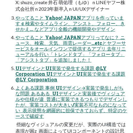
X: shuzo_create 井石 萌佑理（もゆ） n LINEヤフー株
式会社所 n 2023年新卒入 n UI/UXデザイナー
やってること Yahoo! JAPANアプリを作っていま
す c 検索やタイムライン、アシスト、フォロー、き
せかえ... などアプリ全般の機能開発やデザイン
やってること Yahoo! JAPANアプリってなに？ ニ
ュース、検索、天気、雨雲レーダー…etcとヤフーサ
ービスをオールインワンで提供するアプリ 去年リニ
ューアルを行い「トレンドタブ」「フォロータブ」
「アシストタブ」を追加しました！
UIデザインとUI実装で発生する課題 @LY
Corporation UIデザインとUI実装で発生する課題
@LY Corporation
よくある課題 事例 UIデザイン→実装で発生しがち
な問題 あるある  UIデザインと実装後でヴィジュア
ルや仕様が違  普通に実装できるつもりでデザインし
たが、実装コストが大きい/実装不可なものになって
い  表示状態を網羅的に担保できておらず、特定のケ
ースで破綻す
 些細なヴィジュアルの変更だが、実際のUI構造では
表現が困z  画面によってUIコンポーネントの設計思