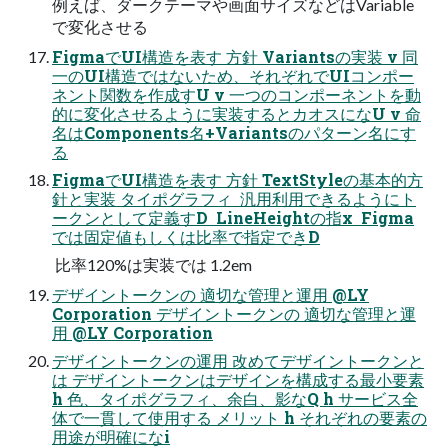
例えば、ダークテーマや画面サイズなどはVariable
で変化させる
FigmaでUI構造を表す 方針 Variantsの実装 v 同
一のUI構造ではないため、それぞれでUIコンポー
ネント関数を作成すU v 一つのコンポーネントを動
的に変化させるように実装するとカオスになU v 命
名はComponents名+Variantsのパターン名にす
る
FigmaでUI構造を表す 方針 TextStyleの基本的方
針と実装 タイポグラフィ  汎用利用できるようにト
ークンとして定義すD  LineHeightの指x  Figma
では固定値もしくは比率で指定できD
 比率120%は実装では 1.2em
デザイントークンの 適切な管理と運用 @LY
Corporation デザイントークンの 適切な管理と運
用 @LY Corporation
デザイントークンの運用 改めてデザイントークンと
は デザイントークンはデザインを構成する最小要素
h 色、タイポグラフィ、余白、影なQ h サービス全
体で一貫して使用する メリット h それぞれの要素の
用途が明確になi