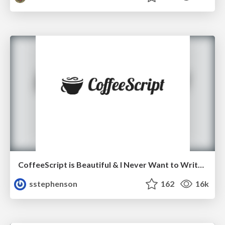
CoffeeScript is Beautiful & I Never Want to Write Plain JavaScript Again
sstephenson
162
16k