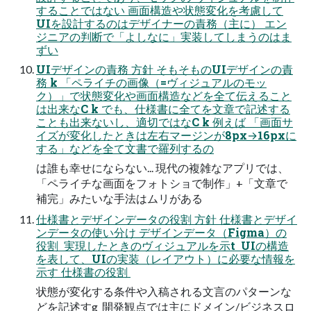
することではない 画面構造や状態変化を考慮して
UIを設計するのはデザイナーの責務（主に） エン
ジニアの判断で「よしなに」実装してしまうのはま
ずい
UIデザインの責務 方針 そもそものUIデザインの責
務 k 「ペライチの画像（=ヴィジュアルのモッ
ク）」で状態変化や画面構造などを全て伝えること
は出来なC k でも、仕様書に全てを文章で記述する
ことも出来ないし、適切ではなC k 例えば 「画面サ
イズが変化したときは左右マージンが8px→16pxに
する」などを全て文書で羅列するの
は誰も幸せにならない... 現代の複雑なアプリでは、
「ペライチな画面をフォトショで制作」+「文章で
補完」みたいな手法はムリがある
仕様書とデザインデータの役割 方針 仕様書とデザイ
ンデータの使い分け デザインデータ（Figma）の
役割  実現したときのヴィジュアルを示t  UIの構造
を表して、UIの実装（レイアウト）に必要な情報を
示す 仕様書の役割 
状態が変化する条件や入稿される文言のパターンな
どを記述すg  開発観点では主にドメイン/ビジネスロ