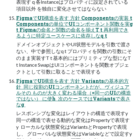
表現す q 各Instanceはプロパティに設定されている
項目以外 を独自に変化させてはならない
FigmaでUI構造を表す 方針 Componentsの実装 t
Componentsの単位でUIコンポーネント関数を実g
t Figmaの命名と関数の命名を揃えT t 再利用でき
るように特定ユースケースに依存しなq t
ドメインオブジェクトやUI状態モデルを引数で渡さ
ない、中で参照しなq t プロパティを関数の引数にそ
のまま実装すT t 基本的にはプリミティブな型になT
t Instance SwapはUIコンポーネントを関数オブジェ
クトとして引数に取ることで表現する
FigmaでUI構造を表す 方針 Variantsの基本的方
針  同じ役割のUIコンポーネントだが、ヴィジュア
ルその ものが大きく変わる場合（=同一のUIの構造
ではない） に使h  次のケースではVariantsで表さ
なg 
レスポンシブな変化はレイアウトの構造で表現すy 
同一の構造で表せる動的な変化はPropertyで表現す
y  ローカルな状態変化はVariantsとPropertyで表現
し、 グローバルな状態変化はVariableなどで設定すy 