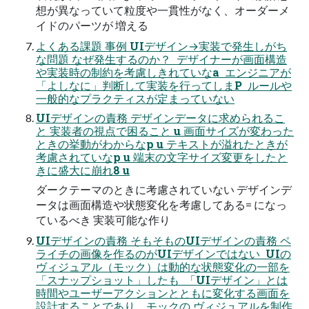
想が異なっていて粒度や一貫性がなく、オーダーメ
イドのパーツが 増える
よくある課題 事例 UIデザイン→実装で発生しがち
な問題 なぜ発生するのか？  デザイナーが画面構造
や実装時の制約を考慮しきれていなa  エンジニアが
「よしなに」判断して実装を行ってしまP  ルールや
一般的なプラクティスが定まっていない
UIデザインの責務 デザインデータに求められるこ
と 実装者の視点で困ること u 画面サイズが変わった
ときの挙動がわからなp u テキストが溢れたときが
考慮されていなp u 端末の文字サイズ変更をしたと
きに盛大に崩れ8 u
ダークテーマのときに考慮されていない デザインデ
ータは画面構造や状態変化を考慮してある= になっ
ているべき 実装可能な作り
UIデザインの責務 そもそものUIデザインの責務 ペ
ライチの画像を作るのがUIデザインではない  UIの
ヴィジュアル（モック）は動的な状態変化の一部を
「スナップショット」したも  「UIデザイン」とは
時間やユーザーアクションとともに変化する画面を
設計することであり、モックの ヴィジュアルを制作