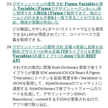
デザイントークンの運用 方針 Figma Variableを導
入 VariableはFigmaでデザイントークンをいい感
じ管理でき る機能h j Figmaで操作できて、他のツ
ールとの行き来も不要h j 一覧で見ることができるた
め、構造や実際の色合いな
どが確認しやすいh j ダーク/ライトテーマなどを表現
できるh j APIが用意されていて、コードベースで定
義を取得でき る。
デザイントークンの運用 方針 定義→実装に反映を自
動化 デザイナーが色を定義 (VDライブラリを更新)
Variables (共通ライブラリ) Jsonで取得 REST
API
それぞれの形式に変換 Style Dictionary 実装で使うラ
イブラリが更新 SDK android iOS iOS React Ä Figma
でVariableにトークンを追加/変更す© « Variableから
JSONを取得して、StyleDictionaryのフォーマットに
成形する  StyleDictionaryで各プラットフォームのコ
ードを生成して、デザイントークンSDKの
Repositoryに commitする È SDKが更新されるので、
アプリ側で取り込む。