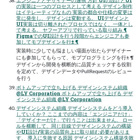
エンジニアとデザイナーの連携 方針 UIの設計とUI
の実装は一つのプロセスとして考える デザイン制作
はイテレーティブなもの 実装の都合や仕様の変更は
常に発生し、デザインは変動する。 UIデザインと
UI実装は切り離されたプロセスではなく、一体とし
て考える。 ヤフーアプリで行っている取り組み ¶
FigmaでのUI設計を行う段階からエンジニアも参
加してモブデザインを行± ¶
実装時に少しでも悩ましい場面が出たらデザイナー
にも参加してもらって、モブプログラミングを行± ¶
デザインから開発を横断的に品質チェックする役割
を定めて、デザインデータやPullRequestのレビュー
を行う
ボトムアップで立ち上げる デザインシステム組織
@LY Corporation ボトムアップで立ち上げる デザ
インシステム組織 @LY Corporation
デザインシステム組織 デザインシステムをどう導入
していくか？ ここまでの内容は「エンジニアだけ」
「デザイナーだけ」で行うことは出来ません。 ロー
ルを横断して、同じ目線でデザインシステムの構築
やUI設計/実装の品質向上に取り組む必要がありま
す。 導入に失敗する原因 デザインシステム構築失敗