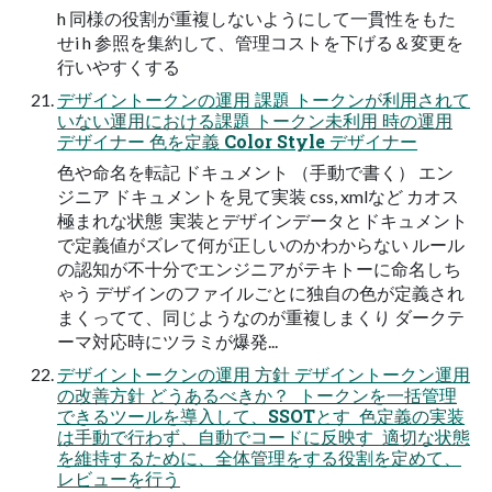
h 同様の役割が重複しないようにして一貫性をもた
せi h 参照を集約して、管理コストを下げる＆変更を
行いやすくする
デザイントークンの運用 課題 トークンが利用されて
いない運用における課題 トークン未利用 時の運用
デザイナー 色を定義 Color Style デザイナー
色や命名を転記 ドキュメント （手動で書く） エン
ジニア ドキュメントを見て実装 css, xmlなど カオス
極まれな状態 ‍ 実装とデザインデータとドキュメント
で定義値がズレて何が正しいのかわからない ルール
の認知が不十分でエンジニアがテキトーに命名しち
ゃう デザインのファイルごとに独自の色が定義され
まくってて、同じようなのが重複しまくり ダークテ
ーマ対応時にツラミが爆発...
デザイントークンの運用 方針 デザイントークン運用
の改善方針 どうあるべきか？  トークンを一括管理
できるツールを導入して、SSOTとす  色定義の実装
は手動で行わず、自動でコードに反映す  適切な状態
を維持するために、全体管理をする役割を定めて、
レビューを行う