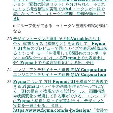
ション（変数の関連セット）を分けられる →これ
によって構造整理を実現できb d トークンが一覧で
表になっている →トークン整理・管理が簡単にで
きb
d グループ化ができる →トークン整理や確認が楽に
なる
デザイントークンの運用 その他Variableの活用
色々  端末サイズ（横幅など）を定義して、Figma
とUI実装のプレビューで同じサイズで表示確認出来
るように す  モードを活用してOS固有のコンポーネ
ントやOSバージョンによるFigma上での表示出し
分'  Figma上での多言語対応による出し分け
エンジニアとデザイナーの連携 @LY Corporation
エンジニアとデザイナーの連携 @LY Corporation
Figmaについて 方針 FigmaはUIを構造的に表現で
きる Figmaはペライチの画像を作るツールではな
く、UIの構造 が表現できる設計ツール。 画面構造
や状態変化を考慮して作る事ができる。 エンジニア
はFigmaの構造に従って実装を行 う。デザインと
実装を一致させる。 出典：
https://www.figma.com/ja-jp/design/ 「実装で