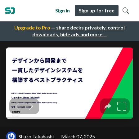
Sign in
Sign up for free
Upgrade to Pro
— share decks privately, control
downloads, hide ads and more …
Shuzo Takahashi
March 07, 2025