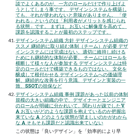
談でよくあるのが、一方のロールだけで作り上げよ
うとしてしまう事です。 デザインシステムを構築し
ても、それが使われないと意味がありません。 「使
われる」というのは「利用者がメリットを感じられ
る状態」です。 まずは、お互いに解像度を高めて、
課題を認識することが最初のステップです。
デザインシステム組織 方針 デザインシステム組織の
ススメ 継続的に取り組む体制（チーム）が必要 デザ
インシステムには完成はない。適切に維持し続ける
ためにも継続的な体制が必要。 チームにはロールを
横断して様々な人が参加する デザインシステムは特
定のロールだけで構築できるものではない。 文化を
醸成して根付かせる デザインシステムへの価値理
解、継続的な改善を行う意識、デザインと実装の一
致、SSOTの担保など
デザインシステム組織 事例 課題があった以前の体制
規模の大きい組織の中で、デザイナーとエンジニア
のロールが明確に分かれいて、関わりが疎でしたV
A お互いがどのような課題を抱えているのか把握出
来ていな A どのような状態が望ましいのかがわから
な A そもそも課題だと認識出来ていない
この状態は「良いデザイン」を「効率的により早