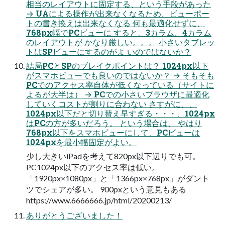
相当のレイアウトに固定する、という手段があった
→ UAによる操作が出来なくなるため、ビューポー
トの書き換えは出来なくなる 何も最適化せずに、
768px幅でPCビューに すると、3カラム、4カラム
のレイアウトが かなり厳しい。。。 小さいタブレッ
トはSPビューにするのがよ いのではないか？
結局PCとSPのブレイクポイントは？ 1024px以下
がスマホビューでも良いのではないか？ → そもそも
PCでのアクセス率自体が低くなっている（サイトに
よるが大半は） → PCでの小さいブラウザに最適化
していくコストが割りに合わない さすがに、、
1024px以下だと切り替え早すぎる・・・、1024px
はPCの方が多いだろう。 という場合は、 やはり
768px以下をスマホビューにして、PCビューは
1024pxを最小幅固定がよい。
少し大きいiPadを考えて820px以下辺りでも可。
PC1024px以下のアクセス率は低い。
「1920px×1080px」と「1366px×768px」がダント
ツでシェアが多い。 900pxという意見もある
https://www.6666666.jp/html/20200213/
ありがとうございました！