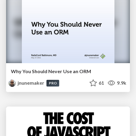
Why You Should Never Use an ORM
jnunemaker
61
9.9k
PRO