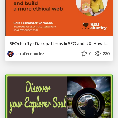
SEOcharity - Dark patterns in SEO and UX: How to avoid them and build a more ethical web
sarafernandez
0
230