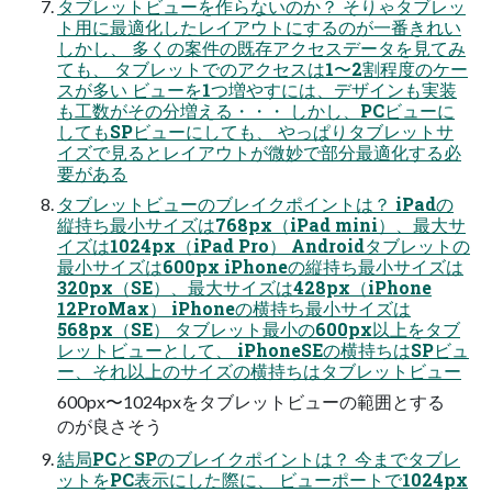
タブレットビューを作らないのか？ そりゃタブレッ
ト用に最適化したレイアウトにするのが一番きれい
しかし、 多くの案件の既存アクセスデータを見てみ
ても、 タブレットでのアクセスは1〜2割程度のケー
スが多い ビューを1つ増やすには、デザインも実装
も工数がその分増える・・・ しかし、PCビューに
してもSPビューにしても、 やっぱりタブレットサ
イズで見るとレイアウトが微妙で部分最適化する必
要がある
タブレットビューのブレイクポイントは？ iPadの
縦持ち最小サイズは768px（iPad mini）、最大サ
イズは1024px（iPad Pro） Androidタブレットの
最小サイズは600px iPhoneの縦持ち最小サイズは
320px（SE）、最大サイズは428px（iPhone
12ProMax） iPhoneの横持ち最小サイズは
568px（SE） タブレット最小の600px以上をタブ
レットビューとして、 iPhoneSEの横持ちはSPビュ
ー、それ以上のサイズの横持ちはタブレットビュー
600px〜1024pxをタブレットビューの範囲とする
のが良さそう
結局PCとSPのブレイクポイントは？ 今までタブレ
ットをPC表示にした際に、 ビューポートで1024px