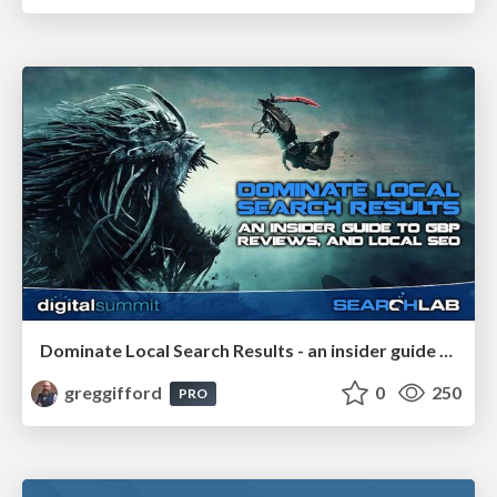
Dominate Local Search Results - an insider guide to GBP, reviews, and Local SEO
greggifford
0
250
PRO