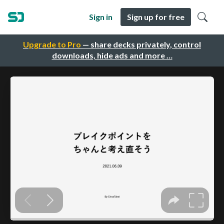
Sign in
Sign up for free
Upgrade to Pro
— share decks privately, control
downloads, hide ads and more …