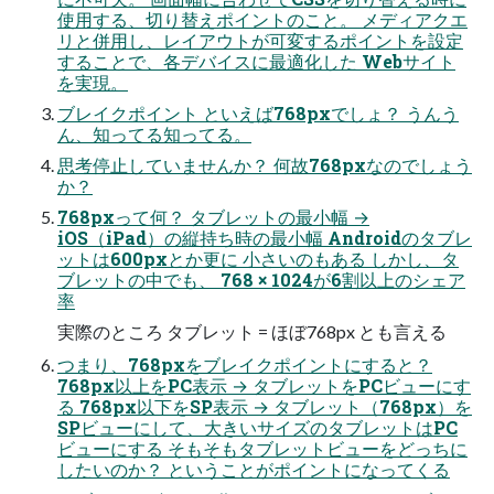
使用する、切り替えポイントのこと。 メディアクエ
リと併用し、レイアウトが可変するポイントを設定
することで、各デバイスに最適化した Webサイト
を実現。
ブレイクポイント といえば768pxでしょ？ うんう
ん、知ってる知ってる。
思考停止していませんか？ 何故768pxなのでしょう
か？
768pxって何？ タブレットの最小幅 →
iOS（iPad）の縦持ち時の最小幅 Androidのタブレ
ットは600pxとか更に 小さいのもある しかし、タ
ブレットの中でも、 768 × 1024が6割以上のシェア
率
実際のところ タブレット = ほぼ768px とも言える
つまり、768pxをブレイクポイントにすると？
768px以上をPC表示 → タブレットをPCビューにす
る 768px以下をSP表示 → タブレット（768px）を
SPビューにして、大きいサイズのタブレットはPC
ビューにする そもそもタブレットビューをどっちに
したいのか？ ということがポイントになってくる