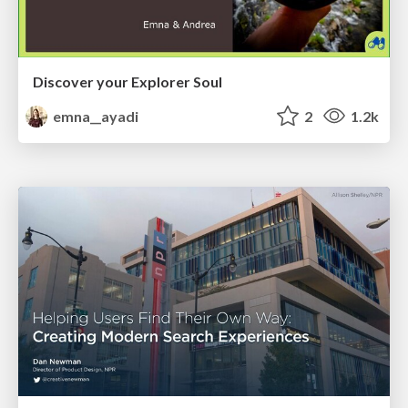
Discover your Explorer Soul
emna__ayadi
2
1.2k