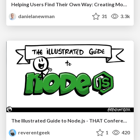
Helping Users Find Their Own Way: Creating Modern Search Experiences
danielanewman
31
3.3k
The Illustrated Guide to Node.js - THAT Conference 2024
reverentgeek
1
420