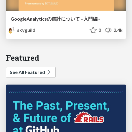
GoogleAnalyticsの集計について ~入門編~
skyguild
0
2.4k
Featured
See All Featured