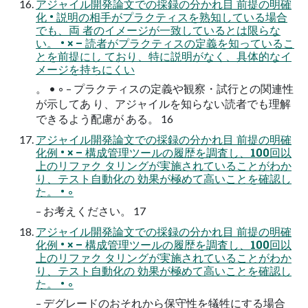
アジャイル開発論文での採録の分かれ目 前提の明確
化 • 説明の相手がプラクティスを熟知している場合
でも、両 者のイメージが一致しているとは限らな
い。 • × – 読者がプラクティスの定義を知っているこ
とを前提にし ており、特に説明がなく、具体的なイ
メージを持ちにくい
。 • ◦ – プラクティスの定義や観察・試行との関連性
が示してあ り、アジャイルを知らない読者でも理解
できるよう配慮が ある。 16
アジャイル開発論文での採録の分かれ目 前提の明確
化例 • × – 構成管理ツールの履歴を調査し、100回以
上のリファク タリングが実施されていることがわか
り、テスト自動化の 効果が極めて高いことを確認し
た。 • ◦
– お考えください。 17
アジャイル開発論文での採録の分かれ目 前提の明確
化例 • × – 構成管理ツールの履歴を調査し、100回以
上のリファク タリングが実施されていることがわか
り、テスト自動化の 効果が極めて高いことを確認し
た。 • ◦
– デグレードのおそれから保守性を犠牲にする場合