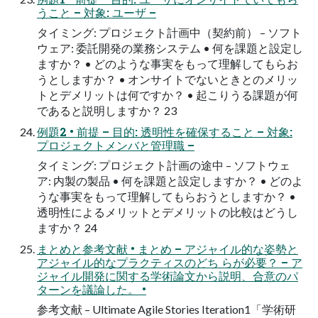
うこと – 対象: ユーザ –
タイミング: プロジェクト計画中（契約前） – ソフト
ウェア: 委託開発の業務システム • 何を課題と設定し
ますか？ • どのような事実をもって理解してもらお
うとしますか？ • オンサイトでないときとのメリッ
トとデメリットは何ですか？ • 起こりうる課題が何
であると説明しますか？ 23
例題2 • 前提 – 目的: 透明性を確保すること – 対象:
プロジェクトメンバと管理職 –
タイミング: プロジェクト計画の途中 – ソフトウェ
ア: 内製の製品 • 何を課題と設定しますか？ • どのよ
うな事実をもって理解してもらおうとしますか？ •
透明性によるメリットとデメリットの比較はどうし
ますか？ 24
まとめと参考文献 • まとめ – アジャイル的な姿勢と
アジャイル的なプラクティスのどち らが必要？ – ア
ジャイル開発に関する学術論文から説明、合意のパ
ターンを議論した。 •
参考文献 – Ultimate Agile Stories Iteration1「学術研