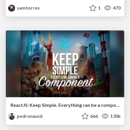
samtorres
1
470
ReactJS: Keep Simple. Everything can be a component!
pedronauck
666
130k