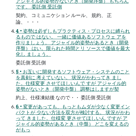
アジャイル的姿勢がないとき（開発序盤） もちろん
です。 委託側 受託側
契約、 コミュニケション ルール、 規約、 正
論、・・・
4 • 姿勢は必ずしもプラクティス・プロセスに縛られ
るもので はない。 一緒に価値あるソフトウェ アを
作りましょう。 アジャイル的姿勢があるとき（開発
序盤） はい。限られた時間とリ ソースで価値を最大
化し ましょう。
委託側 受託側
5 • お互いに開発するソフトウェア・システムのこと
を真剣に 考えていない。 状況がかわってき まし
た。仕様変更 させてほしいんで すが アジャイル的
姿勢がないとき（開発中盤） 調整はしますが契
約上、仕様凍結後 なので・・ 委託側 受託側
6 • 変更があっても、もっともムダが少なく変更イン
パクトが 少ない方法を双方が検討する。 状況がかわ
って きました。仕様変 更させてほしいん ですが ア
ジャイル的姿勢があるとき（中盤） どこを変えるの
がもっ