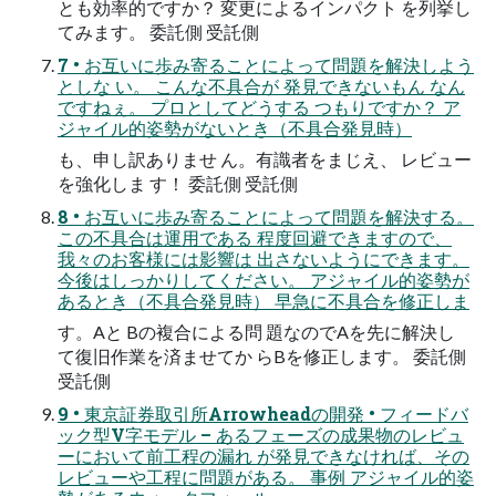
とも効率的ですか？ 変更によるインパクト を列挙し
てみます。 委託側 受託側
7 • お互いに歩み寄ることによって問題を解決しよう
としな い。 こんな不具合が 発見できないもん なん
ですねぇ。 プロとしてどうする つもりですか？ ア
ジャイル的姿勢がないとき（不具合発見時）
も、申し訳ありませ ん。有識者をまじえ、 レビュー
を強化しま す！ 委託側 受託側
8 • お互いに歩み寄ることによって問題を解決する。
この不具合は運用である 程度回避できますので、
我々のお客様には影響は 出さないようにできます。
今後はしっかりしてください。 アジャイル的姿勢が
あるとき（不具合発見時） 早急に不具合を修正しま
す。Aと Bの複合による問 題なのでAを先に解決し
て復旧作業を済ませてか らBを修正します。 委託側
受託側
9 • 東京証券取引所Arrowheadの開発 • フィードバ
ック型V字モデル – あるフェーズの成果物のレビュ
ーにおいて前工程の漏れ が発見できなければ、その
レビューや工程に問題がある。 事例 アジャイル的姿