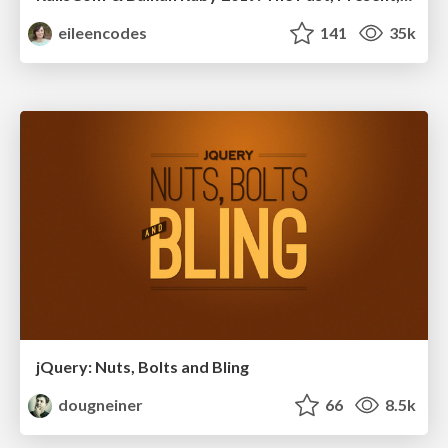
eileencodes
141
35k
jQuery: Nuts, Bolts and Bling
dougneiner
66
8.5k