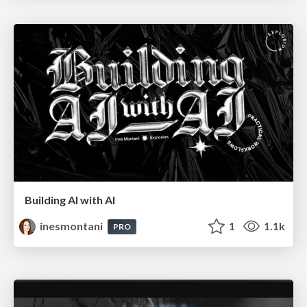
Building AI with AI
inesmontani
1
1.1k
PRO