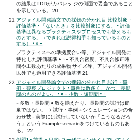
の結果はTDDがカバレッ ジの側面で妥当であること
を示している。 20
アジャイル開発論文での採録の分かれ目 比較対象・
評価基準 • 「ないとき」を比較対象にする。 • 評価
基準は異なるプラクティスやプロセスでも使えるも
のとする。（できれば説得相手も知っているものと
する） • × –
プラクティスへの準拠度合い等、アジャイル開発に
特化 した評価基準 • ◦ – 不具合密度、不具合修正時
間や工数あたりの成果物 サイズ等、アジャイル開発
以外でも適用できる評価基準 21
アジャイル開発論文での採録の分かれ目 試行・事
例・観察プロジェクト • 事例は数多く、かつ、長期
間のものがよい。 • × – 少数・短期間 • ◦
– 多数・長期間 • 数を揃えたり、長期間の試行は簡
単ではない。 → 試行・事例 + シミュレーションの合
わせ技 – 実際には試行していないが「こうなるだろ
う」という Example scenarioをつけているものもあ
る。 22
例題1 • 前提 – 目的: ユーザにオンサイトでいてもら