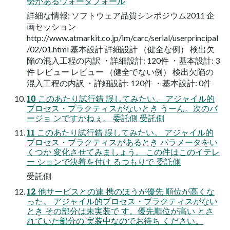
勢があるウォータフォール
詳細な情報: ソフトウェア品質シンポジウム2011 企
画セッション
http://www.atmarkit.co.jp/im/carc/serial/userprincipal
/02/01.html 基本設計 詳細設計 （健全な例） 検出欠
陥の混入工程の内訳 ・詳細設計: 120件 ・基本設計: 3
件 レビュー レビュー （健全でない例） 検出欠陥の
混入工程の内訳 ・詳細設計: 120件 ・基本設計: 0件
10 このあたり試行錯 誤してみたい。 アジャイル的
プロセス・プラクティスがないとき うーん。次のバ
ージョ ンですかねぇ。 委託側 受託側
11 このあたり試行錯 誤してみたい。 アジャイル的
プロセス・プラクティスがあるとき パラメータをい
くつか 変化させてみましょう。 この件はこのイテレ
ー ションで決着を付け るつもりで 委託側
受託側
12 他サービスとの連 携のほうが優先 順位が高くな
った。 アジャイル的プロセス・プラクティスがない
とき その部分は未実装で す。優先順位が高い とさ
れていた部分の 実装中なのでお待ち ください。