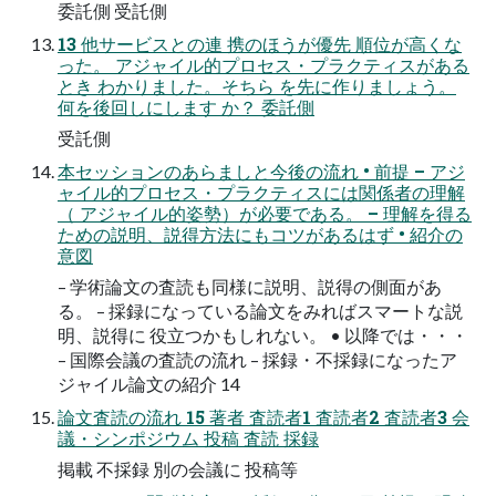
委託側 受託側
13 他サービスとの連 携のほうが優先 順位が高くな
った。 アジャイル的プロセス・プラクティスがある
とき わかりました。そちら を先に作りましょう。
何を後回しにします か？ 委託側
受託側
本セッションのあらましと今後の流れ • 前提 – アジ
ャイル的プロセス・プラクティスには関係者の理解
（ アジャイル的姿勢）が必要である。 – 理解を得る
ための説明、説得方法にもコツがあるはず • 紹介の
意図
– 学術論文の査読も同様に説明、説得の側面があ
る。 – 採録になっている論文をみればスマートな説
明、説得に 役立つかもしれない。 • 以降では・・・
– 国際会議の査読の流れ – 採録・不採録になったア
ジャイル論文の紹介 14
論文査読の流れ 15 著者 査読者1 査読者2 査読者3 会
議・シンポジウム 投稿 査読 採録
掲載 不採録 別の会議に 投稿等