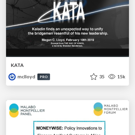
KATA
mclloyd
35
15k
PRO