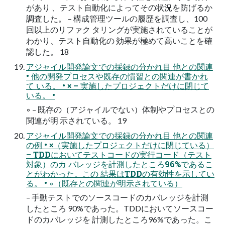
があり 、テスト自動化によってその状況を防げるか
調査した。 – 構成管理ツールの履歴を調査し、100
回以上のリファク タリングが実施されていることが
わかり、テスト自動化の 効果が極めて高いことを確
認した。 18
アジャイル開発論文での採録の分かれ目 他との関連
• 他の開発プロセスや既存の慣習との関連が書かれ
て いる。 • × – 実施したプロジェクトだけに閉じて
いる。 •
◦ – 既存の（アジャイルでない）体制やプロセスとの
関連が明 示されている。 19
アジャイル開発論文での採録の分かれ目 他との関連
の例 • ×（実施したプロジェクトだけに閉じている）
– TDDにおいてテストコードの実行コード（テスト
対象）のカ バレッジを計測したところ96%であるこ
とがわかった。この 結果はTDDの有効性を示してい
る。 • ◦（既存との関連が明示されている）
– 手動テストでのソースコードのカバレッジを計測
したところ 90%であった。TDDにおいてソースコー
ドのカバレッジを 計測したところ96%であった。こ