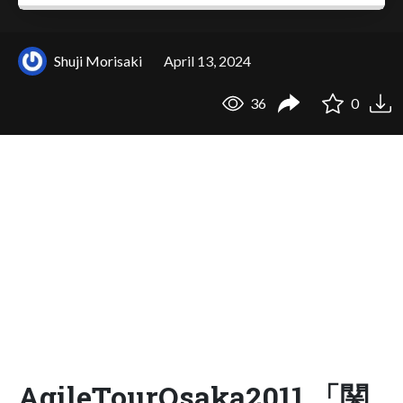
Shuji Morisaki
April 13, 2024
36
0
AgileTourOsaka2011 「関