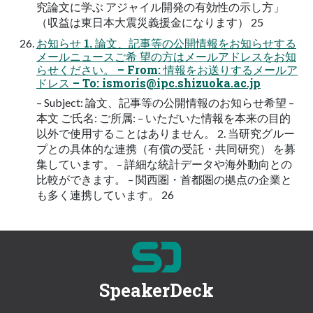
究論文に学ぶ アジャイル開発の有効性の示し方」
（収益は東日本大震災義援金になります） 25
お知らせ 1. 論文、記事等の公開情報をお知らせする
メールニュースご希 望の方はメールアドレスをお知
らせください。 – From: 情報をお送りするメールア
ドレス – To:
ismoris@ipc.shizuoka.ac.jp
– Subject: 論文、記事等の公開情報のお知らせ希望 –
本文 ご氏名: ご所属: – いただいた情報を本来の目的
以外で使用することはありません。 2. 当研究グルー
プとの具体的な連携（有償の受託・共同研究） を募
集しています。 – 詳細な統計データや海外動向との
比較ができます。 – 関西圏・首都圏の拠点の企業と
も多く連携しています。 26
SpeakerDeck