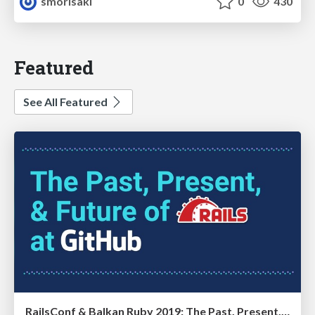
smorisaki
0
430
Featured
See All Featured
RailsConf & Balkan Ruby 2019: The Past, Present, and Future of Rails at GitHub