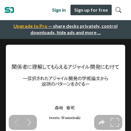
Sign in
Sign up for free
Upgrade to Pro
— share decks privately, control
downloads, hide ads and more …