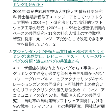
ミングを始める •
2001年 奈良先端科学技術大学院大学 情報科学研究
科 博士後期課程修了 • エンジニアとして: ソフトウ
ェア開発（2001～） • 研究者として: 実証的ソフト
ウェア工学の研究（2005～） – 55社と機密保持契約
ベースの共同研究 – 11名の社会人博士の学位取得、
審査に従事 – 元エンジニアだからこそ設定できるテ
ーマを目指している。 2
アジェンダ • バグ分類と品質評価 – 検出方法とタイ
ミング: 未然防止、レビュー、テスト、リリース後 –
バグの分類 • 過去のバグの共通点から
• ユーザ価値を損なうようなバグから • 事例 – プロ
グラミングで注意が必要な部分をモデル図から特定
（ソニーグローバルマニュファクチャリング&オペ
レーションズとの共同研究） – 可読性向上の度合い
からリファクタリングの優先順位決め （エンジニア
コミュニティの方々57名、和田卓人氏との共同研
究） – 自動車の自動運転ソフトウェア開発における
V&V戦略 （ティアフォーとの共同研究、同社技術顧