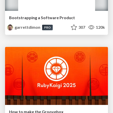
Bootstrapping a Software Product
garrettdimon
307
120k
PRO
How to make the Groovebox