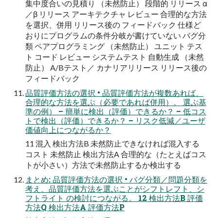
集中度合いの見積り （未然防止） 段階的 リリース α
／β リリース アーキテクチャ レビュー 合理的な方法
を選択、併用 リリース後の フィードバック 仕様ど
おりにプログラムの条件分岐が書けていない バグ分
類 ペアプログラミング （未然防止） ユニット テス
ト コード レビュー システムテスト 自動生成 （未然
防止） A/Bテスト／ カナリアリリース リリース後の
フィードバック
品質評価方法の選択 • 品質評価方法が複数あれば、
合理的な方法を選ぶ（必要であれば併用）。 選ぶ基
準の例） – 簡単に検出（評価）できるか？ – 低コス
トで検出（評価）できるか？ – リスク低減／ユーザ
価値向上につながるか？
11 混入 検出方法B 未然防止できなければ混入する
コスト 未然防止 検出方法A 合理的な（たとえばコス
トが小さい）方法で未然防止するか検出する
まとめ: 品質評価方法の選択 • バグ分類／問題分類を
考え、品質評価方法を選ぶことがシフトレフト、シ
フトライト の検討につながる。 12 検出方法B 評価
方法Q 検出方法A 評価方法P