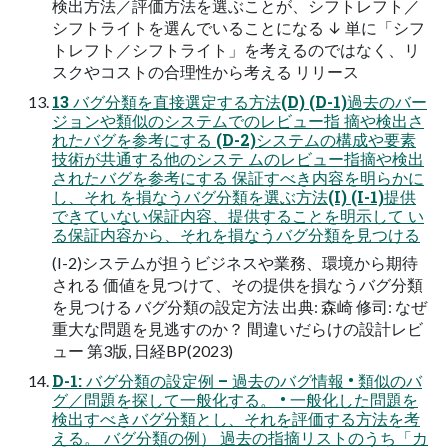
検出方法／評価方法を選ぶことが、シフトレフト／
シフトライトを選んでいることになる ↓ 単に「シフ
トレフト／シフトライト」を考えるのではなく、リ
スクやコストの合理性から考える リリース
13 バグ分類を直接選定する方法(D) (D-1)過去のバー
ジョンや類似のシステムでのレビュー指 摘や検出さ
れたバグを参考にする (D-2)システムの構成や要素
技術が共通する他のシステ ムのレビュー指摘や検出
されたバグを参考にする 保証すべき内容を明らかに
し、それ を損なうバグ分類を選ぶ方法(I) (I-1)提供
できていない保証内容、提供することを明示して い
る保証内容から、それを損なうバグ分類を見つける
(I-2)システムが担うビジネスや業務、環境から期待
される 価値を見つけて、その提供を損なうバグ分類
を見つける バグ分類の設定方法 出典: 森崎 修司: なぜ
重大な問題を見逃すのか？ 間違いだらけの設計レビ
ュー 第3版, 日経BP(2023)
D-1: バグ分類の設定例 – 過去のバグ情報 • 類似のバ
グ／問題を探して一般化する。 • 一般化した問題を
検出すべきバグ分類とし、それを評価する方法を考
える。 バグ分類の例） 過去の指摘リストのうち「カ