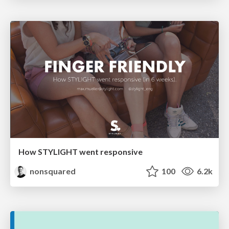
How STYLIGHT went responsive
nonsquared
100
6.2k