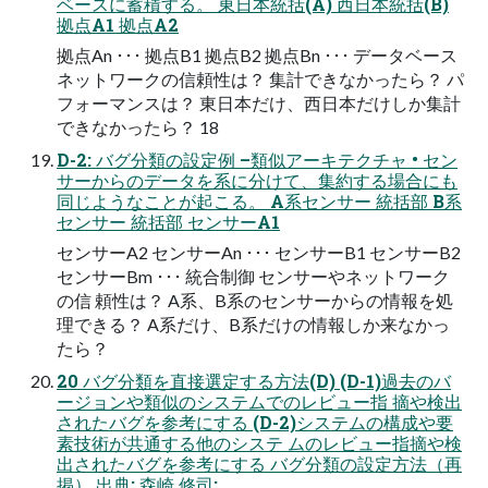
ベースに蓄積する。 東日本統括(A) 西日本統括(B)
拠点A1 拠点A2
拠点An ･･･ 拠点B1 拠点B2 拠点Bn ･･･ データベース
ネットワークの信頼性は？ 集計できなかったら？ パ
フォーマンスは？ 東日本だけ、西日本だけしか集計
できなかったら？ 18
D-2: バグ分類の設定例 –類似アーキテクチャ • セン
サーからのデータを系に分けて、集約する場合にも
同じようなことが起こる。 A系センサー 統括部 B系
センサー 統括部 センサーA1
センサーA2 センサーAn ･･･ センサーB1 センサーB2
センサーBm ･･･ 統合制御 センサーやネットワーク
の信 頼性は？ A系、B系のセンサーからの情報を処
理できる？ A系だけ、B系だけの情報しか来なかっ
たら？
20 バグ分類を直接選定する方法(D) (D-1)過去のバ
ージョンや類似のシステムでのレビュー指 摘や検出
されたバグを参考にする (D-2)システムの構成や要
素技術が共通する他のシステ ムのレビュー指摘や検
出されたバグを参考にする バグ分類の設定方法（再
掲） 出典: 森崎 修司: