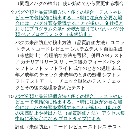
（問題／バグの検出） 使い始めてから変更する場合
バグ分類と品質評価方法 • 多くの場合、テストやレ
ビューで包括的に検出する。 • 特に注意が必要な場
合には、バグ分類を意識することが多い。 9 仕様ど
おりにプログラムの条件分岐が書けていない バグ分
類 ペアプログラミング （未然防止）
バグの未然防止や検出方法 （品質評価方法） ユニッ
ト テスト コード レビュー システムテスト 自動生成
（未然防止） 合理的な方法を選択、併用 A/Bテスト
／ カナリアリリース リリース後の フィードバック
シフトレフト シフトライト 成年のときの処理 未成
年／成年の チェック 未成年のときの処理 シフトレ
フト テストアーリー チェック単体のテスト チェッ
クとその後の処理を含めたテスト
バグ分類と品質評価方法 • 多くの場合、テストやレ
ビューで包括的に検出する。 • 特に注意が必要な場
合には、バグ分類を意識することが多い。 10 バグ
の未然防止や検出方法 （品質評価方法） アクセス集
中時に不安定になる プロトタイプによる
評価（未然防止） コード レビュー ストレス テスト