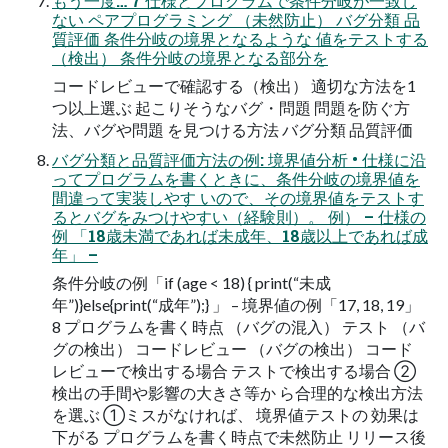
もう一度… 7 仕様とプログラムで条件分岐が一致し
ない ペアプログラミング （未然防止） バグ分類 品
質評価 条件分岐の境界となるような 値をテストする
（検出） 条件分岐の境界となる部分を
コードレビューで確認する（検出） 適切な方法を1
つ以上選ぶ 起こりそうなバグ・問題 問題を防ぐ方
法、バグや問題 を見つける方法 バグ分類 品質評価
バグ分類と品質評価方法の例: 境界値分析 • 仕様に沿
ってプログラムを書くときに、条件分岐の境界値を
間違って実装しやす いので、その境界値をテストす
るとバグをみつけやすい（経験則）。 例） – 仕様の
例 「18歳未満であれば未成年、18歳以上であれば成
年」 –
条件分岐の例「if (age < 18) { print(“未成
年”)}else{print(“成年”);} 」 – 境界値の例「17, 18, 19」
8 プログラムを書く時点 （バグの混入） テスト （バ
グの検出） コードレビュー （バグの検出） コード
レビューで検出する場合 テストで検出する場合 ②
検出の手間や影響の大きさ等か ら合理的な検出方法
を選ぶ ①ミスがなければ、 境界値テストの 効果は
下がる プログラムを書く時点で未然防止 リリース後