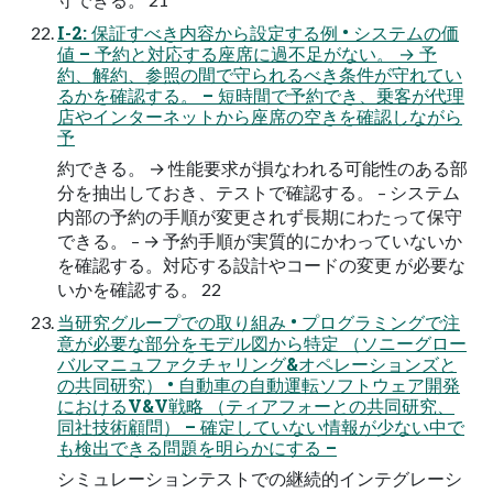
I-2: 保証すべき内容から設定する例 • システムの価
値 – 予約と対応する座席に過不足がない。 → 予
約、解約、参照の間で守られるべき条件が守れてい
るかを確認する。 – 短時間で予約でき、乗客が代理
店やインターネットから座席の空きを確認しながら
予
約できる。 → 性能要求が損なわれる可能性のある部
分を抽出しておき、テストで確認する。 – システム
内部の予約の手順が変更されず長期にわたって保守
できる。 – → 予約手順が実質的にかわっていないか
を確認する。対応する設計やコードの変更 が必要な
いかを確認する。 22
当研究グループでの取り組み • プログラミングで注
意が必要な部分をモデル図から特定 （ソニーグロー
バルマニュファクチャリング&オペレーションズと
の共同研究） • 自動車の自動運転ソフトウェア開発
におけるV&V戦略 （ティアフォーとの共同研究、
同社技術顧問） – 確定していない情報が少ない中で
も検出できる問題を明らかにする –
シミュレーションテストでの継続的インテグレーシ