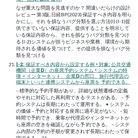
なぜ重大な問題を見逃すのか？ 間違いだらけの設計
レビュー 第3版, 日経BP(2023) 保証すべき内容を明ら
かにし、それ を損なうバグ分類を選ぶ方法(I) (I-1)提
供できていない保証内容、提供することを明示して
いる保証内容から、それを損なうバグ分類を見つけ
る (I-2)システムが担うビジネスや業務、環境から期
待される 価値を見つけて、その提供を損なうバグ分
類を見つける
I-2: 保証すべき内容から設定する例 • 対象: 公共交通
機関（企業D）の座席予約システム • システムの特
徴 – インターネット、企業Dの窓口、旅行代理店の
端末といった連携システムから座席を 予約できる。
– 標準的な予約手順があり、詳細な状態遷移の定義
やそれに対応した再利用できる テストがある。 – 予
約システムは長期にわたって運用する。 • システム
の価値 – 予約と対応する座席に過不足がない。 – 短
時間で予約でき、乗客が代理店やインターネットか
ら座席の空きを確認しながら予 約できる。 – システ
ム内部の予約の手順が変更されず長期にわたって保
守できる。 21