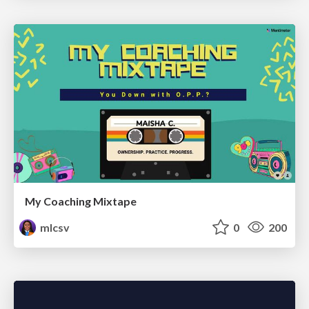
My Coaching Mixtape
mlcsv
0
200