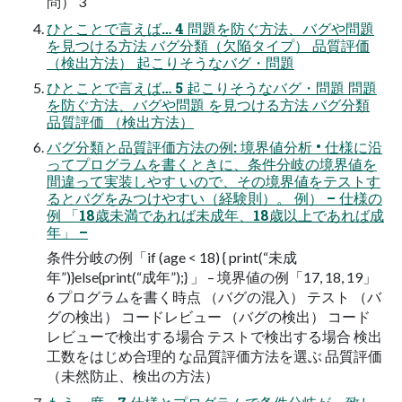
問） 3
ひとことで言えば… 4 問題を防ぐ方法、バグや問題
を見つける方法 バグ分類（欠陥タイプ） 品質評価
（検出方法） 起こりそうなバグ・問題
ひとことで言えば… 5 起こりそうなバグ・問題 問題
を防ぐ方法、バグや問題 を見つける方法 バグ分類
品質評価 （検出方法）
バグ分類と品質評価方法の例: 境界値分析 • 仕様に沿
ってプログラムを書くときに、条件分岐の境界値を
間違って実装しやす いので、その境界値をテストす
るとバグをみつけやすい（経験則）。 例） – 仕様の
例 「18歳未満であれば未成年、18歳以上であれば成
年」 –
条件分岐の例「if (age < 18) { print(“未成
年”)}else{print(“成年”);} 」 – 境界値の例「17, 18, 19」
6 プログラムを書く時点 （バグの混入） テスト （バ
グの検出） コードレビュー （バグの検出） コード
レビューで検出する場合 テストで検出する場合 検出
工数をはじめ合理的 な品質評価方法を選ぶ 品質評価
（未然防止、検出の方法）