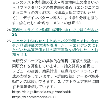
ョンのテスト実行順の工夫 • 可読性向上の度合いか
らリファクタリングの優先順位決め （エンジニアコ
ミュニティの方々57名、和田卓人氏に協力いただ
く） – デザインパターン導入により条件分岐を減ら
す – 紛らわしい命名やコメントの修正 23
事例のスライドは動画（説明つき）でご覧ください
24
まとめとお知らせ • まとめ – バグ分類とそれに合わ
せた品質評価の方法を説明した。 – エビデンスにも
とづいた品質評価方法の設定事例を紹介した。 • お
知らせ 1.
当研究グループとの具体的な連携（有償の受託・共
同研究）を募集しています。 – 論文発表を前提に、
レビューの改善、効果計測、組織内ガイドライン作
成の支援をしてい ます。 – 詳細な統計データや海外
動向との比較ができます。 2. ソフトウェア開発に関
する情報発信しています。 –
https://blogs.itmedia.co.jp/morisaki/ –
https://x.com/smorisaki 38