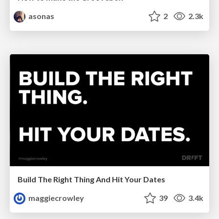
asonas
2
2.3k
Build The Right Thing And Hit Your Dates
maggiecrowley
39
3.4k