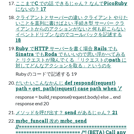
ここまでC での話 できるじゃん？ なんでPicoRuby
にないの？ 17
クライアントとサーバーの違い クライアント やりた
いことを直列に書けばよい 手続き型 サーバー クラ
イアントからのアクションがないと何も起こらない
イベントドリブン なのでコールバックを記述する
18
Ruby でHTTP サーバーを書く場合 Rails でも
Sinatra でもRoda でもいいので思い浮かべてみる
と リクエストが飛んでくる 「リクエストのpath に
対してどんなアクションを取る」というのを
Ruby のコードで記述する 19
だいたいこんなかんじ def respond(request)
path = get_path(request) case path when '/'
response = build_response(request.body) else ... end
response end 20
メソッドを呼び出す？ send があるじゃん？ 21
mrbc_funcall 改め mrbc_send
//========================================
======================== /*! (BETA) Call any