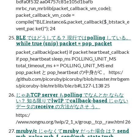
bdfa0f532 aa04757c81e105d1bafb
mrbc_run_mrblib(packet_callback_vm_code);
packet_callback_vm_code =
compile("BLE.instance&.packet_callback($_btstack_e
vent_pac ket)"); 24
BLE ではどうしてる？ 現行ではpolling している。
while true (snip) packet = pop_packet
packet_callback(packet) if packet heartbeat_callback
if pop_heartbeat sleep_ms POLLING_UNIT_MS
total_timeout_ms += POLLING_UNIT_MS end
pop_packet と pop_heartbeat の中身がC 。 https:/
/github.com/picoruby/picoruby/blob/master/mrbgem
s/picoruby-ble/mrblib/ble.rb#L127-L138 25
じゃあTCP server もpolling でなんとか ならな
い？ 知る限りでlwIP でcallback-based じゃない
データのreceive の方法がなさそ う。
https:/
/www.nongnu.org/lwip/2_1_x/group__tcp__raw.html 26
mruby/c じゃなくてmruby だった場合 は？ send
mrb_value mrb_f_send(mrb_state *mrb,