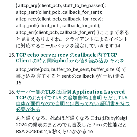
{ altcp_arg(client_pcb, stuff_to_be_passed);
altcp_sent(client_pcb, callback_for_sent);
altcp_recv(client_pcb, callback_for_recv);
altcp_poll(client_pcb, callback_for_poll);
altcp_err(client_pcb, callback_for_err); } ここまで来る
と見覚えありますね。クライアントによるイベント
に対応するコールバックを設定していきます 14
TCP echo server recv のcallback 内でTCP
Client の時と同様pbuf から値を読み込み それを
altcp_write(pcb, buffer_to_be_sent, buffer_size, 0) で
書き込み 完了すると sent のcallback が( 一応) 走る
15
サーバー側のTLS は面倒 Application Layered
TCP のおかげでTLS の追加自体は自明 ただしTLS
自体が面倒なので自明とは言ってない 証明書を持つ
必要がある
あと遅くなる。死ぬほど遅くなる これはRubyKaigi
2024 の発表のまとめでも言及した Pico の性能だと
RSA 2048bit で6 秒くらいかかる 16