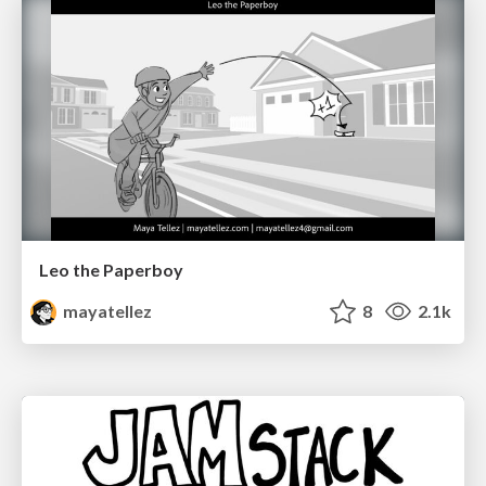
Leo the Paperboy
mayatellez
8
2.1k