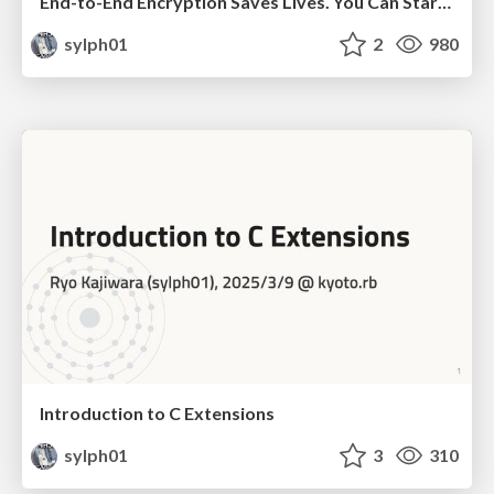
End-to-End Encryption Saves Lives. You Can Start Saving Lives With Ruby, Too (JP subtitles)
sylph01
2
980
Introduction to C Extensions
sylph01
3
310