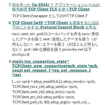
何を作った (in 2024) ？ アプリケーションレベルの
暗号処理 TCP Client TLS を使うTCP Client
TCP Client のwrapper としてのHTTP Client 7
TCP Client lwIP でTCP Client を実装するには以
下のことをする: Protocol Control Block を作る
recv , sent , err , poll のコールバックを作る recv : 受信
したデータを扱う sent : 送信したデータを扱う（が
何もしない） err : エラーを扱う（がほとんど何もし
ない） poll : idle な接続を扱う picoruby-net 以下
src/tcp.c 8
static tcp_connection_state *
TCPClient_new_connection(mrb_state *mrb,
const net_request_t *req, net_response_t
*res)
{ ... cs->pcb = altcp_new(NULL); altcp_recv(cs->pcb,
TCPClient_recv_cb); altcp_sent(cs->pcb,
TCPClient_sent_cb); altcp_err(cs->pcb,
TCPClient_err_cb); altcp_poll(cs->pcb,
TCPClient_poll_cb, 30); altcp_arg(cs->pcb, cs); ...