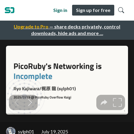
Sign in
Sign up for free
Upgrade to Pro
— share decks privately, control
downloads, hide ads and more …
sylph01
July 19, 2025