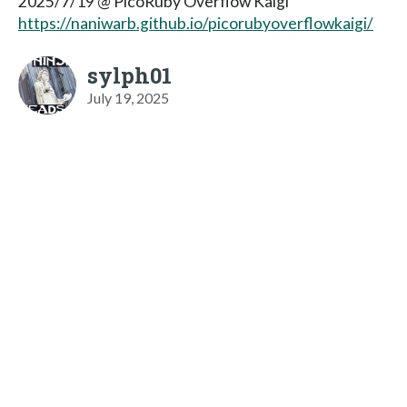
2025/7/19 @ PicoRuby Overflow Kaigi
https://naniwarb.github.io/picorubyoverflowkaigi/
sylph01
July 19, 2025