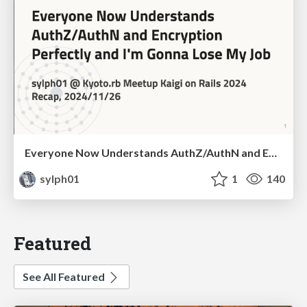
Everyone Now Understands AuthZ/AuthN and Encryption Perfectly and I'm Gonna Lose My Job
sylph01
1
140
Featured
See All Featured