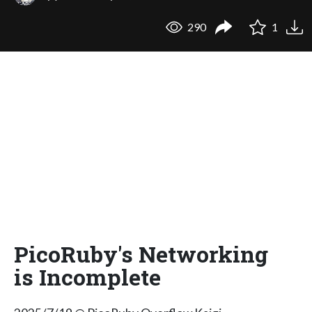
290
1
PicoRuby's Networking
is Incomplete