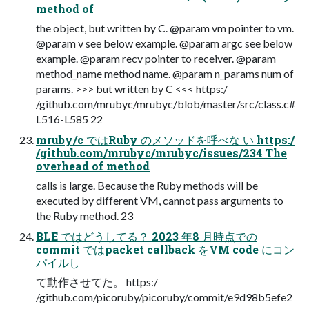
method of
the object, but written by C. @param vm pointer to vm.
@param v see below example. @param argc see below
example. @param recv pointer to receiver. @param
method_name method name. @param n_params num of
params. >>> but written by C <<< https:/
/github.com/mrubyc/mrubyc/blob/master/src/class.c#
L516-L585 22
mruby/c ではRuby のメソッドを呼べな い https:/
/github.com/mrubyc/mrubyc/issues/234 The
overhead of method
calls is large. Because the Ruby methods will be
executed by different VM, cannot pass arguments to
the Ruby method. 23
BLE ではどうしてる？ 2023 年8 月時点での
commit ではpacket callback をVM code にコン
パイルし
て動作させてた。 https:/
/github.com/picoruby/picoruby/commit/e9d98b5efe2