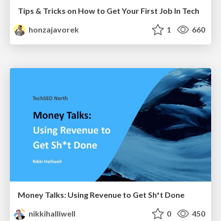
Tips & Tricks on How to Get Your First Job In Tech
honzajavorek
1
660
Money Talks: Using Revenue to Get Sh*t Done
nikkihalliwell
0
450