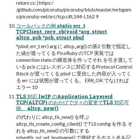
return cs; } https:/
/github.com/picoruby/picoruby/blob/master/mrbgem
s/picoruby-net/src/tcp.c#L144-L162 9
コールバックの例 static err_t
TCPClient_recv_cb(void *arg, struct
altcp_pcb *pcb, struct pbuf
*pbuf, err_t err) arg に altcp_arg() の第2 引数で指定し
た値が渡ってくる PicoRuby のTCP 実装では
connection state の構造体を作ってそれ を引き渡して
いる pcb にはレスポンスに対応するProtocol Control
Block が渡ってくる pbuf に受信した内容が入ってく
る err には状態が渡ってくる。 ERR_OK でなければ
エラー 10
TLS 対応 lwIP のApplication Layererd
TCP(ALTCP) のおかげで少々の変更でTLS 対応可
能。 altcp_new()
の代わりに altcp_tls_new() を呼ぶ
altcp_tls_create_config_client() でTLS config を作る そ
れを altcp_tls_new() の引数にする
mbedtls_ssl_set_hostname() で接続するホスト名を記