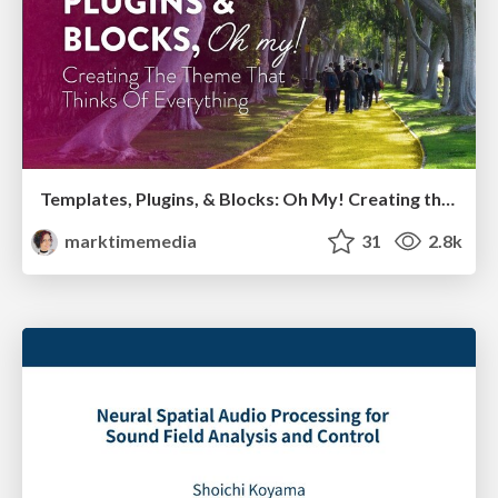
Templates, Plugins, & Blocks: Oh My! Creating the theme that thinks of everything
marktimemedia
31
2.8k