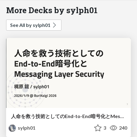
More Decks by sylph01
See All by sylph01
人命を救う技術としてのEnd-to-End暗号化とMessaging Layer Security
sylph01
3
240