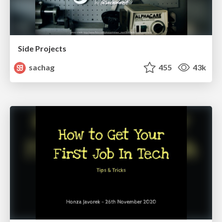
Side Projects
sachag
455
43k