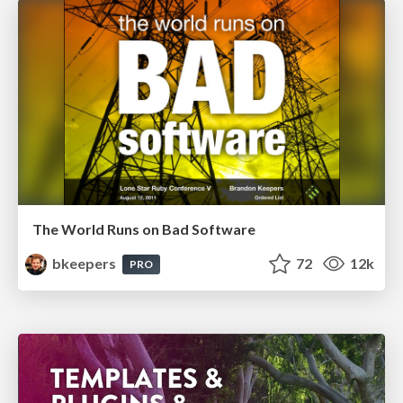
The World Runs on Bad Software
bkeepers
72
12k
PRO