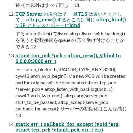
述 それ以外はすべて同じ！ 11
TCP Server の場合は？ 一旦TLS は置いとくとし
て、 altcp_new() するところは同じ altcp_bind()
でIP アドレスとポートにbind
する altcp_listen() でlisten altcp_listen_with_backlog()
を使うと複数接続をqueue の 形で受け付けることが
できる 12
struct tcp_pcb *pcb = altcp_new(); // bind to
0.0.0.0:3000 err_t
err = altcp_bind(pcb, IPADDR_TYPE_ANY, 3000);
cyw43_arch_lwip_begin(); // a new PCB will be created
and the original will be deallocated struct tcp_pcb
*server_pcb = altcp_listen_with_backlog(pcb, 1);
cyw43_arch_lwip_end(); altcp_arg(server_pcb,
stuff_to_be_passed); altcp_accept(server_pcb,
callback_for_accept); サーバーの初期化はこんな感じ
13
static err_t callback_for_accept (void *arg,
struct tcp_pcb *client_pcb, err_t err)