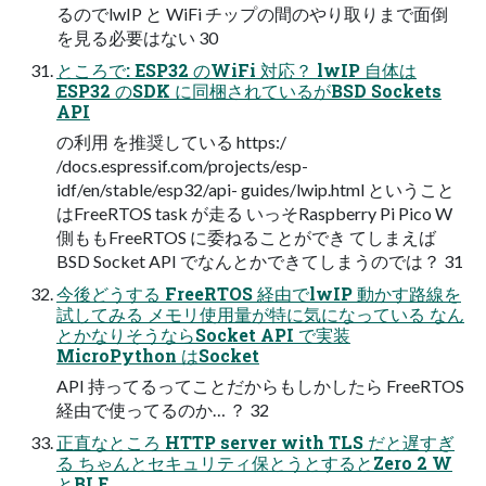
るのでlwIP と WiFi チップの間のやり取りまで面倒
を見る必要はない 30
ところで: ESP32 のWiFi 対応？ lwIP 自体は
ESP32 のSDK に同梱されているがBSD Sockets
API
の利用 を推奨している https:/
/docs.espressif.com/projects/esp-
idf/en/stable/esp32/api- guides/lwip.html ということ
はFreeRTOS task が走る いっそRaspberry Pi Pico W
側ももFreeRTOS に委ねることができ てしまえば
BSD Socket API でなんとかできてしまうのでは？ 31
今後どうする FreeRTOS 経由でlwIP 動かす路線を
試してみる メモリ使用量が特に気になっている なん
とかなりそうならSocket API で実装
MicroPython はSocket
API 持ってるってことだからもしかしたら FreeRTOS
経由で使ってるのか… ？ 32
正直なところ HTTP server with TLS だと遅すぎ
る ちゃんとセキュリティ保とうとするとZero 2 W
とBLE