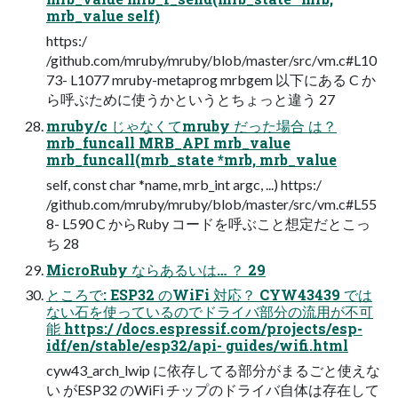
mrb_value self)
https:/
/github.com/mruby/mruby/blob/master/src/vm.c#L10
73- L1077 mruby-metaprog mrbgem 以下にある C か
ら呼ぶために使うかというとちょっと違う 27
mruby/c じゃなくてmruby だった場合 は？
mrb_funcall MRB_API mrb_value
mrb_funcall(mrb_state *mrb, mrb_value
self, const char *name, mrb_int argc, ...) https:/
/github.com/mruby/mruby/blob/master/src/vm.c#L55
8- L590 C からRuby コードを呼ぶこと想定だとこっ
ち 28
MicroRuby ならあるいは… ？ 29
ところで: ESP32 のWiFi 対応？ CYW43439 では
ない石を使っているのでドライバ部分の流用が不可
能 https:/ /docs.espressif.com/projects/esp-
idf/en/stable/esp32/api- guides/wifi.html
cyw43_arch_lwip に依存してる部分がまるごと使えな
い がESP32 のWiFi チップのドライバ自体は存在して