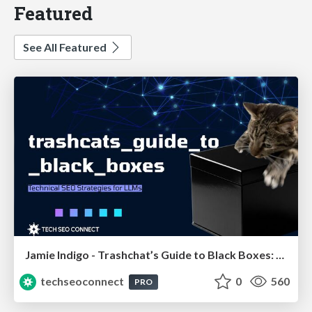
Featured
See All Featured
Jamie Indigo - Trashchat’s Guide to Black Boxes: Technical SEO Tactics for LLMs
techseoconnect
0
560
PRO