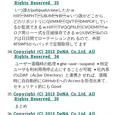
Rights Reserved. 33
いつ誰がpull/push/cloneしたか w
HIFMPHTUBJMrB w いつ誰がどこから、
どのリポジトリにQVMM QVTIDMPOFしてい
るか監視できる w HIFTVQQPSUCVOEMF w
ログ周り⼀一式を圧縮保存できる w (JU)VC&のロ
グは⽇日間でローテーションされ るので、外部
4FSWFSからバッチで定期取得して ます
Copyright (C) 2013 DeNA Co.,Ltd. All
Rights Reserved. 34
ユーザー退職時の処理 • ghe-­‐user-­‐suspend • 特定
ユーザを利利⽤用停⽌止にすることが可能 • 社内系
のLDAP（Ac]ve Directory）と連携さ せれば、退職
時に⾃自動的にGitHub:Eへの Accessを拒否出来て、
セキュリティ的にも Good
Copyright (C) 2013 DeNA Co.,Ltd. All
Rights Reserved. 35
まとめ
Copyright (C) 2013 DeNA Co.,Ltd. All