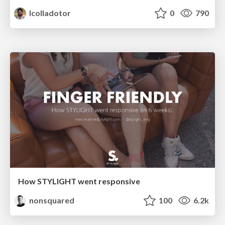
lcolladotor
0
790
How STYLIGHT went responsive
nonsquared
100
6.2k