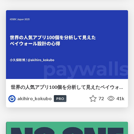
世界の人気アプリ100個を分析して見えたペイウォール設計の心得
akihiro_kokubo
72
41k
PRO