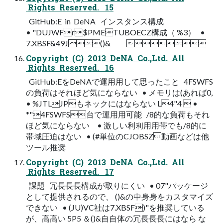
Rights Reserved. 15
GitHub:E in DeNA インスタンス構成
• "DUJWFr$PMETUBOECZ構成（ %3） •
7.XBSF&49J()& 
Copyright (C) 2013 DeNA Co.,Ltd. All
Rights Reserved. 16
GitHub:EをDeNAで運⽤用して思ったこと 4FSWFS
の負荷はそれほど気にならない • メモリは(あれば0,
• %JTLJPもネックにはならない L4"4  •
*"4FSWFS台で運⽤用可能 /8的な負荷もそれ
ほど気にならない • 激しい利利⽤用帯でも/8的に
帯域圧迫はない • (#単位のCJOBSZ動画などは他
ツール推奨
Copyright (C) 2013 DeNA Co.,Ltd. All
Rights Reserved. 17
課題 冗⻑⾧長構成が取りにくい • 07"パッケージ
として提供されるので、 ()&の中⾝身をカスタマイズ
できない • (JU)VC社は7.XBSF)"を推奨している
が、⾼高い 5P5 ＆()&⾃自体の冗⻑⾧長にはなら な