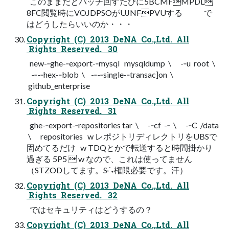
このままだとバッチ回すたびに5BCMFMPDL
8FC閲覧時にVOJDPSOがUJNFPVUする  で
はどうしたらいいのか・・・
Copyright (C) 2013 DeNA Co.,Ltd. All
Rights Reserved. 30
new-­‐ghe-­‐export-­‐mysql mysqldump \ -­‐u root \
-­‐-­‐hex-­‐blob \ -­‐-­‐single-­‐transac]on \
github_enterprise
Copyright (C) 2013 DeNA Co.,Ltd. All
Rights Reserved. 31
ghe-­‐export-­‐repositories tar \ -­‐cf -­‐ \ -­‐C /data
\ repositories w レポジトリディレクトリをUBSで
固めてるだけ w TDQとかで転送すると時間掛かり
過ぎる 5P5  w なので、これは使ってません
（STZODしてます。S˒˙˕権限必要です。汗）
Copyright (C) 2013 DeNA Co.,Ltd. All
Rights Reserved. 32
ではセキュリティはどうするの？
Copyright (C) 2013 DeNA Co.,Ltd. All