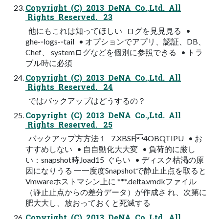
Copyright (C) 2013 DeNA Co.,Ltd. All
Rights Reserved. 23
他にもこれは知ってほしい ログを⾒見見る •
ghe-­‐logs-­‐tail • オプションでアプリ、認証、DB、
Chef、 systemログなどを個別に参照できる • トラ
ブル時に必須
Copyright (C) 2013 DeNA Co.,Ltd. All
Rights Reserved. 24
ではバックアップはどうするの？
Copyright (C) 2013 DeNA Co.,Ltd. All
Rights Reserved. 25
バックアップ⽅方法１ 7.XBSF4OBQTIPU • お
すすめしない • ⾃自動化⼤大変 • 負荷的に厳し
い：snapshot時,load15 ぐらい • ディスク枯渇の原
因になりうる ⼀一度度Snapshotで静⽌止点を取ると
Vmwareホストマシン上に ***.delta.vmdkファイル
（静⽌止点からの差分データ）が作成さ れ、次第に
肥⼤大し、放おっておくと死滅する
Copyright (C) 2013 DeNA Co.,Ltd. All