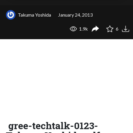
Takuma Yoshida
January 24, 2013
1.9k
6
gree-techtalk-0123-