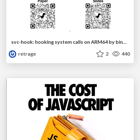
svc-hook: hooking system calls on ARM64 by binary rewriting
retrage
2
440