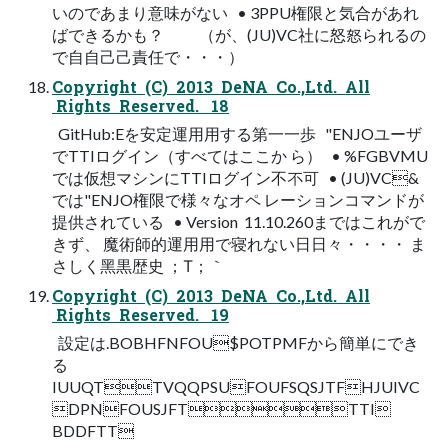
いのであまり意味がない • 3PPU権限と気合があれ
ばできるかも？ （が、(JU)VC社に怒怒られるの
で⾃自⼰己責任で・・・）
Copyright (C) 2013 DeNA Co.,Ltd. All
Rights Reserved. 18
GitHub:Eを安定運⽤用する第⼀一歩 "ENJOユーザ
でTTIログイン（すべてはここか ら） • %FGBVMU
では仮想マシンにTTIログイン不不可 • (JU)VC&
では"ENJO権限で様々なオペ レーションコマンドが
提供されている • Version 11.10.260まではこれがで
きず、 魔術師的運⽤用で寝れない⽇日々・・・・ ま
さしく⿊黒歴史 ；Т；｀
Copyright (C) 2013 DeNA Co.,Ltd. All
Rights Reserved. 19
設定は.BOBHFNFOU$POTPMFから簡単にでき
る
IUUQTTVQQPSUFOUFSQSJTFHJUIVC
DPNFOUSJFTTTI
BDDFTT