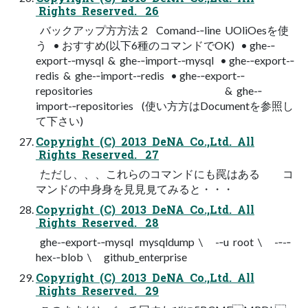
Rights Reserved. 26
バックアップ⽅方法２ Comand-­‐line UOliOesを使
う • おすすめ(以下6種のコマンドでOK) • ghe-­‐
export-­‐mysql & ghe-­‐import-­‐mysql • ghe-­‐export-­‐
redis & ghe-­‐import-­‐redis • ghe-­‐export-­‐
repositories & ghe-­‐
import-­‐repositories (使い⽅方はDocumentを参照し
て下さい)
Copyright (C) 2013 DeNA Co.,Ltd. All
Rights Reserved. 27
ただし、、、これらのコマンドにも罠はある コ
マンドの中⾝身を⾒見見てみると・・・
Copyright (C) 2013 DeNA Co.,Ltd. All
Rights Reserved. 28
ghe-­‐export-­‐mysql mysqldump \ -­‐u root \ -­‐-­‐
hex-­‐blob \ github_enterprise
Copyright (C) 2013 DeNA Co.,Ltd. All
Rights Reserved. 29