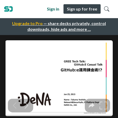
Sign in
Sign up for free
Upgrade to Pro
— share decks privately, control
downloads, hide ads and more …