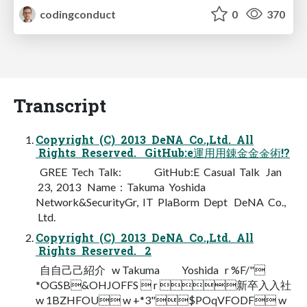
codingconduct
0
370
Transcript
Copyright (C) 2013 DeNA Co.,Ltd. All
Rights Reserved. GitHub:e運⽤用錬⾦金金術!?
GREE Tech Talk: GitHub:E Casual Talk Jan
23, 2013 Name : Takuma Yoshida
Network&SecurityGr, IT PlaBorm Dept DeNA Co.,
Ltd.
Copyright (C) 2013 DeNA Co.,Ltd. All
Rights Reserved. 2
⾃自⼰己紹介 w Takuma Yoshida r %F/"
*OGSB&OHJOFFS  r 新卒⼊入社
w 1BZHFOU w +*3"$POqVFODF w