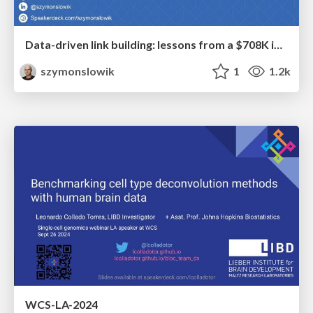
Data-driven link building: lessons from a $708K investment (BrightonSEO talk)
szymonslowik
1
1.2k
WCS-LA-2024