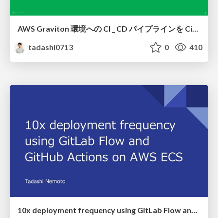
AWS Graviton 環境への CI _ CD パイプラインを CircleCI で実現しよう (AWS Fargate 編)
tadashi0713
0
410
10x deployment frequency using GitLab Flow and GitHub Actions on AWS ECS