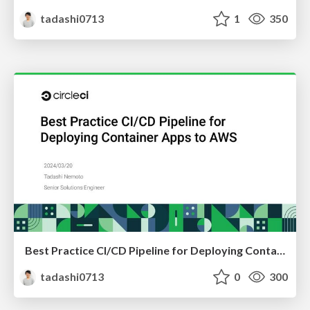
tadashi0713
1
350
Best Practice CI/CD Pipeline for Deploying Container Apps to AWS
tadashi0713
0
300