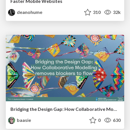
Faster Mobile Websites
deanohume
310
32k
Bridging the Design Gap: How Collaborative Modelling removes blockers to flow between stakeholders and teams @FastFlow conf
baasie
0
630