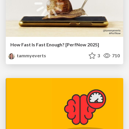
How Fast Is Fast Enough? [PerfNow 2025]
tammyeverts
3
710