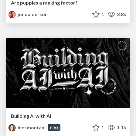
Are puppies a ranking factor?
jonoalderson
1
3.8k
Building AI with AI
inesmontani
1
1.1k
PRO