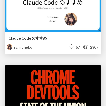
Claude Code のすすめ
schroneko
67
230k