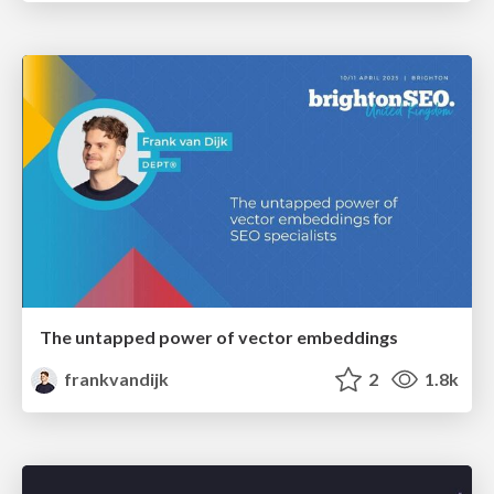
The untapped power of vector embeddings
frankvandijk
2
1.8k