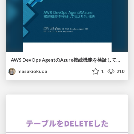
AWS DevOps AgentのAzure接続機能を検証して見えた活用法／Use Cases Verified for the AWS DevOps Agent's Azure Connectivity Feature
masakiokuda
1
210