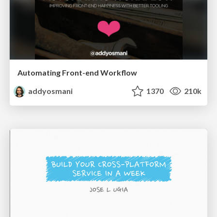
Automating Front-end Workflow
addyosmani
1370
210k