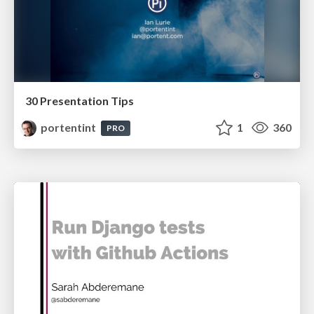
30 Presentation Tips
portentint
1
360
PRO