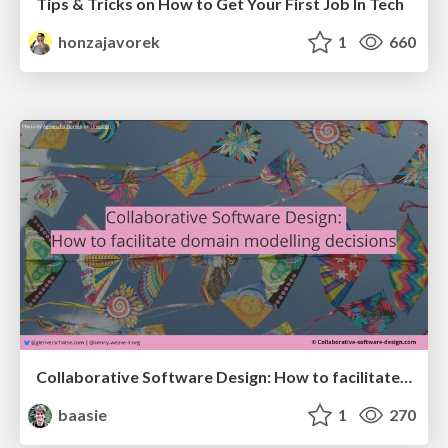
Tips & Tricks on How to Get Your First Job In Tech
honzajavorek
1
660
Collaborative Software Design: How to facilitate domain modelling decisions
baasie
1
270