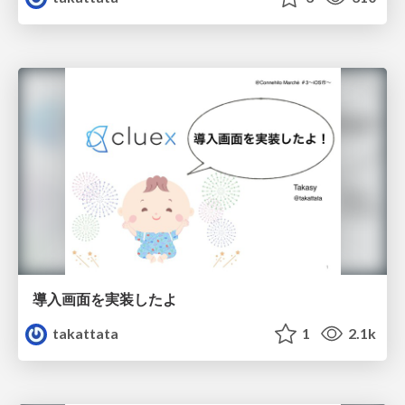
導入画面を実装したよ
takattata
1
2.1k