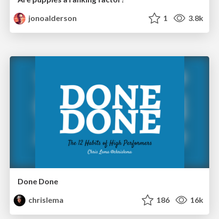
jonoalderson
1
3.8k
Done Done
chrislema
186
16k