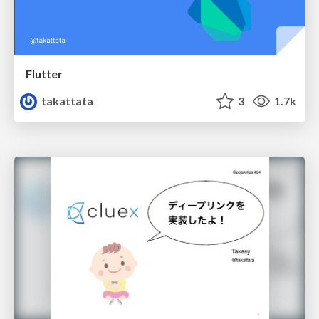
Flutter
takattata
3
1.7k