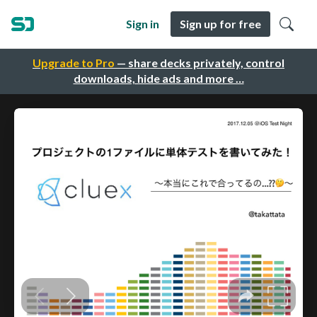
Sign in
Sign up for free
Upgrade to Pro
— share decks privately, control
downloads, hide ads and more …