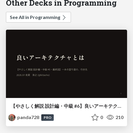
Other Decks in Programming
See All in Programming
【やさしく解説 設計編・中級 #6】良いアーキテクチャとは ～ 一本の登り道の、行き先 ～
panda728
0
210
PRO