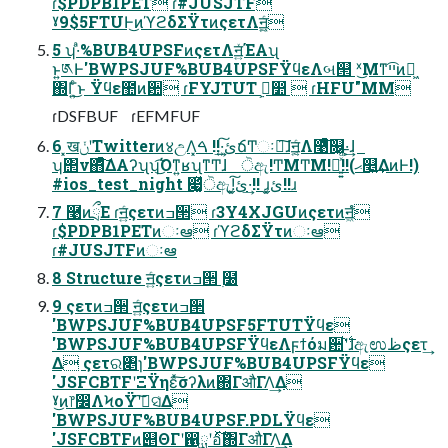
ɾ$PDPB1PET ɾ#JUSJTF
ˠ9$5FTUͰ͜ͷϓϩδΣΫτͷςετΛॻ͖͍ͨ
5 ʮ·ͣ%BUB4UPSFͷςετΛॻ͍ͯΈΑ͏ʯ
ͱ͍͏༁Ͱ'BWPSJUF%BUB4UPSFΫϥεΛબ୒ ˣ͜Μͳײ͡ͷಈ͖
΍Γ͍ͨ͜ͱ Ϋϥε಺ͷؔ਺ ɾFYJTUT ࠨ͕࣮෺  ɾHFU"MM
ɾDSFBUF ɾEFMFUF
6 ͓खݩʹTwitterͷ४උΛ͓ئ͍͠·͢!! ࠓճͲ͏ઃఆ͠ɺॻ͍͔ͨΛ࿩ͤͯ͞௖͖·͕͢ɺ
ʮ΢ν΋ͦ͏ͯ͠ΔΑʔʯʮ͜͏͡Όͳ͍ʁʯͳͲɺ ੋඇ!ͲΜͲΜ!ᄁ͍͍ͯͩ͘͞!!(ޙ௥͍͢ΔͷͰ!)
#ios_test_night ෇͚ͯੋඇ!͓ئ͍͠·͢!! ɹ͓ئ͍!!ɹ
7 ࿩ͷྲྀΕ ɾॻ͍ͨςετͷߏ੒ ɾ3Y4XJGUͷςετͷॻ͖ํ
ɾ$PDPB1PETͷઃఆ ɾϓϩδΣΫτͷઃఆ
ɾ#JUSJTFͷઃఆ
8 Structure ॻ͍ͨςετͷߏ੒ ࣭໰
9 ςετͷߏ੒ ॻ͍ͨςετͷߏ੒
'BWPSJUF%BUB4UPSF5FTUTΫϥε
'BWPSJUF%BUB4UPSFΫϥεΛϝϯόม਺ʹ࣋ͪɺඇಉظςετ͢
Δ ςετର৅ɿ'BWPSJUF%BUB4UPSFΫϥε
'JSFCBTFʹΞΫηεͯ͠σʔλͷ΍ΓऔΓΛ͢Δ
ˠ͜ͷ෦෼ΛϞοΫʹࠩ͠ସ͑Δ
'BWPSJUF%BUB4UPSF.PDLΫϥε
'JSFCBTFͷ୅ΘΓʹ഑ྻʹอ࣋ͯ͠΍ΓऔΓΛ͢Δ