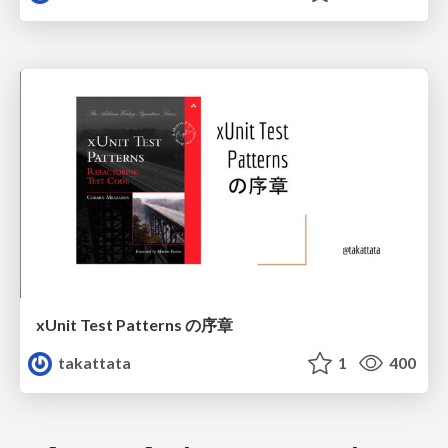
xUnit Test Patterns の序章
takattata
1
400