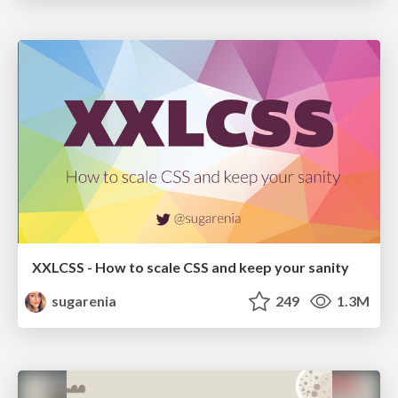
XXLCSS - How to scale CSS and keep your sanity
sugarenia
249
1.3M