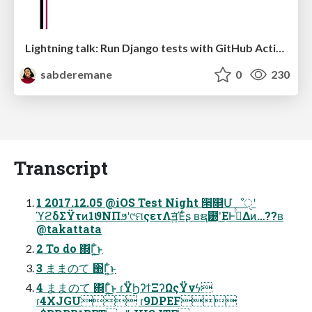
Lightning talk: Run Django tests with GitHub Actions
sabderemane
0
230
Transcript
1 2017.12.05 @iOS Test Night ੒௕Մೳੑʹ
ϓϩδΣΫτͷ1ϑΝΠϧʹ୯ମςετΛॻ͍ͯΈͨʂ ʙຊ౰ʹ͜ΕͰ߹ͬͯΔͷ…??ʙ
@takattata
2 To do ΍Γ͍ͨ͜ͱ
3 ままのて ΍Γ͍ͨ͜ͱ
4 ままのて ΍Γ͍ͨ͜ͱ ɾΫϦʔϯΞʔΩςΫνϟ
ɾ4XJGU ɾ9DPEF