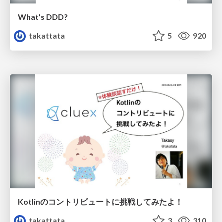
What's DDD?
takattata
5
920
Kotlinのコントリビュートに挑戦してみたよ！
takattata
3
310