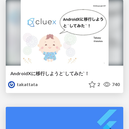
AndroidXに移行しようと`してみた`！
takattata
2
740