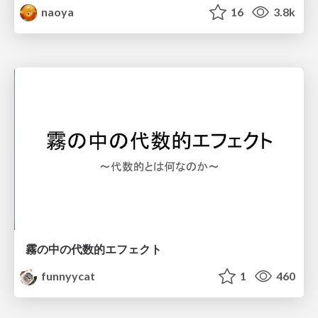
naoya
16
3.8k
霧の中の代数的エフェクト
funnyycat
1
460