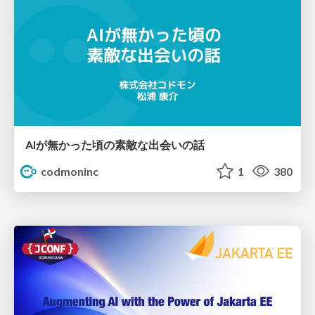
AIが無かった頃の素敵な出会いの話
codmoninc
1
380