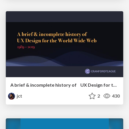
A brief & incomplete history of UX Design for the World Wide Web: 1989–2019
jct
2
430