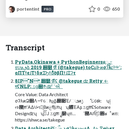
portentint
0
650
PRO
Transcript
PyData.Okinawa + PythonBeginnersԭೄ ߹
ಉษڧձ 2019 ஛໺ फ़ี (@takegue) toCاۀͰͷσʔλ׆༻;
αΠΤϯεɺΤϯδχΞϦϯάͦͯ͠σβΠϯɺΞʔτ
8IP"N* ஛໺ फ़ีʢ @takegue ʣ Retty ←
म࢜ʢNLP; ػց຋༁ʣˡ ߴઐ
Core Value: Data Architect
σʔλͷՁ஋Λ࠷େԽ͢Δ࢓૊Έ/ઃܭͷ࣮ݱ ࣥච׆ಈ: ʮ༏
ઌ౓ֶशʹΑΔਪનจ͔Βͷݟग़͠நग़ʯ ʮ΍ͬͯΈΑ͏ʂ ػցֶशʢSotware
Designʣʯ ʮࢼֶͯ͠Ϳ ػցֶशೖ໳ʯଞ… ߴ౓AIਓࡐ͔΋ʁ ͦͷଞ:
https://shwca.se/takegue
Data Architectͷ͓͠͝ͱ: ྲྀ௨ͱσʔλͷܦࡁݍΛ࡞Δ͜ͱ ΞφϦετ