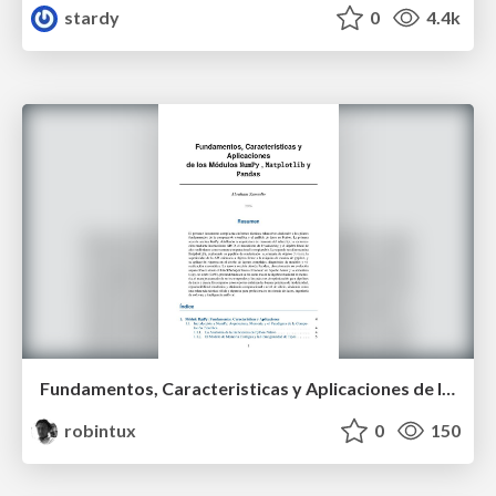
stardy
0
4.4k
Fundamentos, Caracteristicas y Aplicaciones de los Modulos NumPy , Matplotlib y Pandas
robintux
0
150