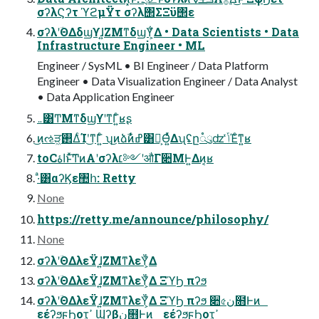
σʔλϚʔτ ϓϩμΫτ σʔλ΢ΣΞϋ΢ε
σʔλʹؔΘΔδϣϒɺ͍ΖΜͳδϣϒ͕͋Δ • Data Scientists • Data
Infrastructure Engineer • ML
Engineer / SysML • BI Engineer / Data Platform
Engineer • Data Visualization Engineer / Data Analyst
• Data Application Engineer
܅͸ͲΜͳδϣϒʹͳΓ͍ͨʁʂ
͜ͷઌੜ͖࢒ΔͨΊʹ͜͏ͳΓ͍ͨ ʮ͜ͷձࣾͷ໋ߝ͸Զ͕Ѳ͍ͬͯΔʯʢը૾ུʣ ݴͬͯΈͨ͘ͳ͍ʁ
toCاۀͱͯ͠ͲͷΑ͏ʹσʔλ׆༻ʹऔΓ૊ΜͰ͍Δͷ͔ʁ
·ͣ͸αʔϏε঺հ: Retty
None
https://retty.me/announce/philosophy/
None
σʔλʹؔΘΔλεΫɺ͍ΖΜͳλεΫ͕͋Δ
σʔλʹؔΘΔλεΫɺ͍ΖΜͳλεΫ͕͋Δ ΞϓϦ πʔϧ
σʔλʹؔΘΔλεΫɺ͍ΖΜͳλεΫ͕͋Δ ΞϓϦ πʔϧ ૊৫ن໛Ͱͷ
εέʔϧϝϦοτ͕ߴ͍ Ϣʔβن໛Ͱͷ εέʔϧϝϦοτ͕ߴ͍