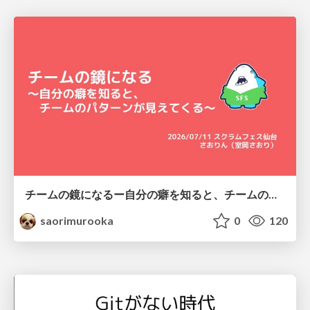
チームの鏡になるー自分の癖を知ると、チームのパターンが見えてくる@スクフェス仙台
saorimurooka
0
120