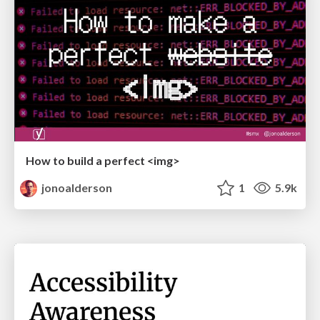
How to build a perfect <img>
jonoalderson
1
5.9k