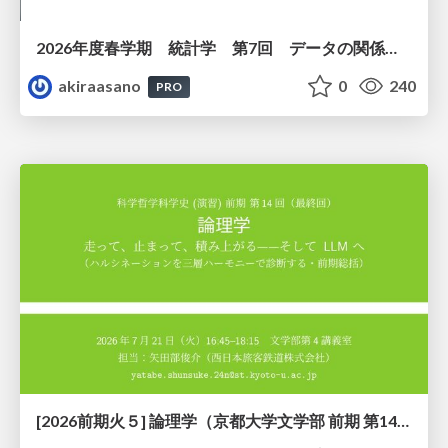
2026年度春学期 統計学 第7回 データの関係を知る（２）ー 回帰と決定係数 (2026. 5. 21)
akiraasano
0
240
PRO
[2026前期火５] 論理学（京都大学文学部 前期 第14回）「計算は、証明ではない——ハルシネーションを三層ハーモニーで診る」