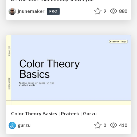
jnunemaker
9
880
PRO
Color Theory Basics | Prateek | Gurzu
gurzu
0
410