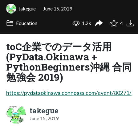
takegue
June 15, 2019
Education
1.2k
4
toC企業でのデータ活用
(PyData.Okinawa +
PythonBeginners沖縄 合同
勉強会 2019)
https://pydataokinawa.connpass.com/event/80271/
takegue
June 15, 2019