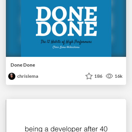
Done Done
chrislema
186
16k