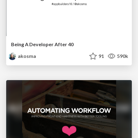
Being A Developer After 40
akosma
91
590k