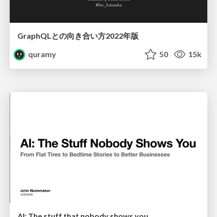
GraphQLとの向き合い方2022年版
quramy
50
15k
AI: The stuff that nobody shows you