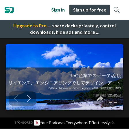
Sign in
Sign up for free
Upgrade to Pro
— share decks privately, control
downloads, hide ads and more …
·
Your Podcast. Everywhere. Effortlessly.
→
SPONSORED