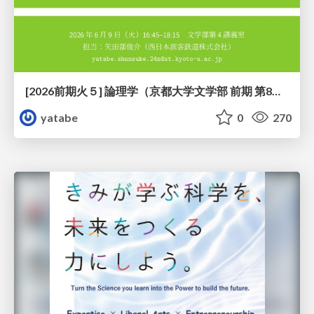
[2026前期火５] 論理学（京都大学文学部 前期 第8回）「正規化定理の証明」
yatabe
0
270