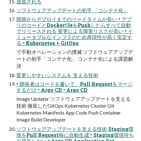
放置される
ソフトウェアアップデートの初手 「コンテナ化」
開発からデプロイまでのリードタイムが長い • アプ
リのコードとDockerﬁleをPushしたらすべて自動
でリリースされる 変更による障害リスクが高い • イ
ミュータブルなインフラのため再現性が高く安定す
る • Kubernetes + GitOps
で手動オペレーションの撲滅 ソフトウェアアップデ
ートの初手「コンテナ化」 コンテナ化による課題解
決
変更しやすいシステムを 支える技術
• 開発者はコードを書いて、Pull Requestをマージ
するだけ • Argo CD • Argo CD
Image Updater ソフトウェアアップデートを支える
技術 徹底したGitOps Kubernetes Cluster Git
Kubernetes Manifests App Code Push Container
Image Build Developer
ソフトウェアアップデートを支える技術 Staging環
境をPull Request毎に自動生成 • Staging環境待ち
が発生しない • Argo CD Application Set