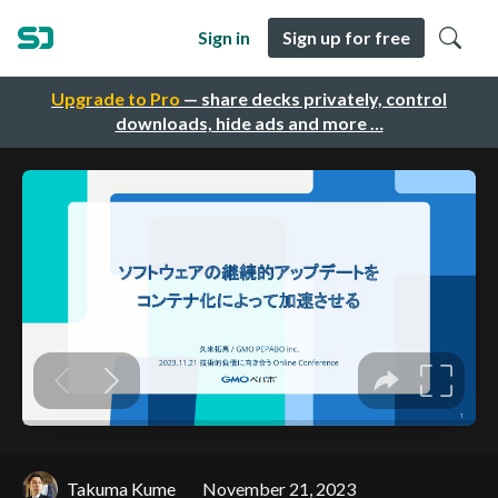
Sign in
Sign up for free
Upgrade to Pro
— share decks privately, control
downloads, hide ads and more …
Takuma Kume
November 21, 2023