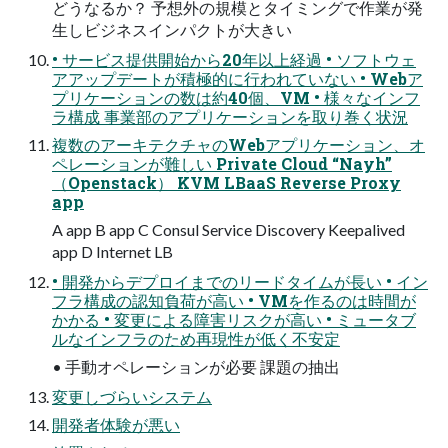
どうなるか？ 予想外の規模とタイミングで作業が発
生しビジネスインパクトが大きい
• サービス提供開始から20年以上経過 • ソフトウェ
アアップデートが積極的に行われていない • Webア
プリケーションの数は約40個、VM • 様々なインフ
ラ構成 事業部のアプリケーションを取り巻く状況
複数のアーキテクチャのWebアプリケーション、オ
ペレーションが難しい Private Cloud “Nayh”
（Openstack） KVM LBaaS Reverse Proxy
app
A app B app C Consul Service Discovery Keepalived
app D Internet LB
• 開発からデプロイまでのリードタイムが長い • イン
フラ構成の認知負荷が高い • VMを作るのは時間が
かかる • 変更による障害リスクが高い • ミュータブ
ルなインフラのため再現性が低く不安定
• 手動オペレーションが必要 課題の抽出
変更しづらいシステム
開発者体験が悪い