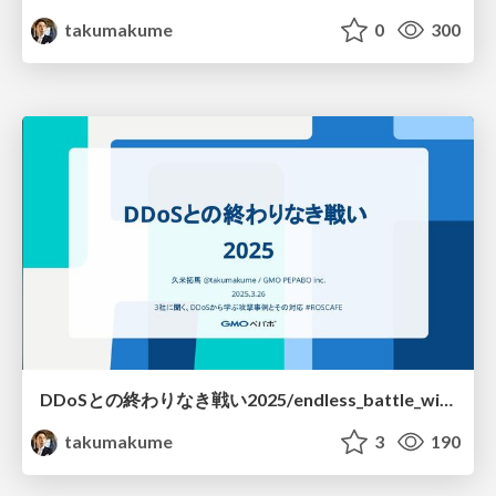
takumakume
0
300
DDoSとの終わりなき戦い2025/endless_battle_with_ddos_attack_2025
takumakume
3
190