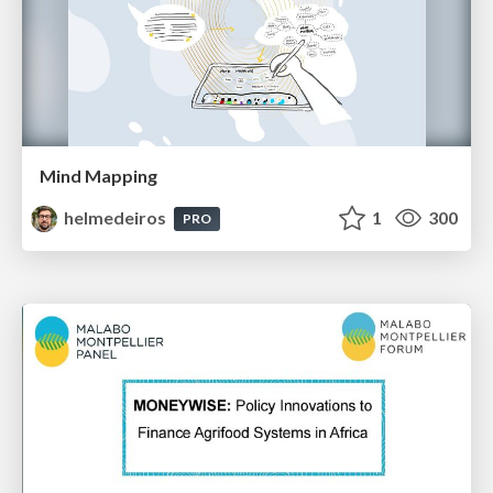
Mind Mapping
helmedeiros
1
300
PRO