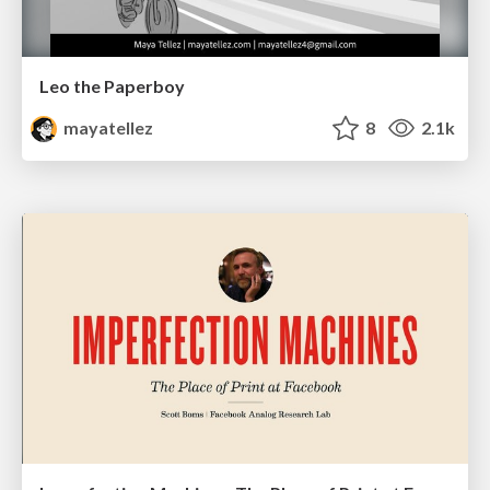
Leo the Paperboy
mayatellez
8
2.1k