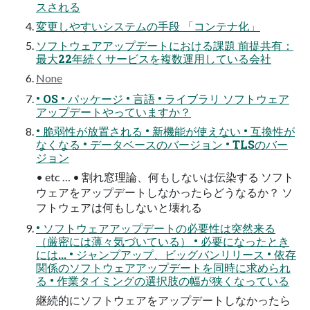
スされる
変更しやすいシステムの手段 「コンテナ化」
ソフトウェアアップデートにおける課題 前提共有：
最大22年続くサービスを複数運用している会社
None
• OS • パッケージ • 言語 • ライブラリ ソフトウェア
アップデートやっていますか？
• 脆弱性が放置される • 新機能が使えない • 互換性が
なくなる • データベースのバージョン • TLSのバー
ジョン
• etc … • 割れ窓理論、何もしないは伝染する ソフト
ウェアをアップデートしなかったらどうなるか？ ソ
フトウェアは何もしないと壊れる
• ソフトウェアアップデートの必要性は突然来る
（厳密には薄々気づいている） • 必要になったとき
には... • ジャンプアップ、ビッグバンリリース • 依存
関係のソフトウェアアップデートを同時に求められ
る • 作業タイミングの選択肢の幅が狭くなっている
継続的にソフトウェアをアップデートしなかったら