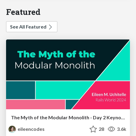
Featured
See All Featured
The Myth of the Modular Monolith - Day 2 Keynote - Rails World 2024
eileencodes
28
3.6k