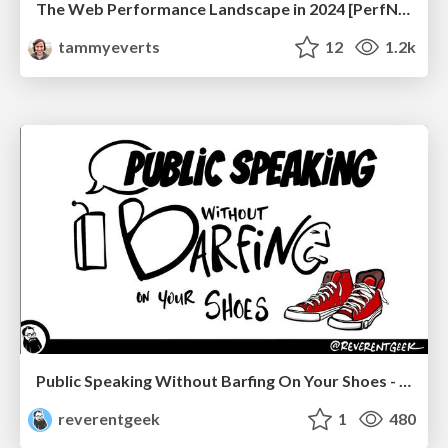
The Web Performance Landscape in 2024 [PerfNow 2024]
tammyeverts
12
1.2k
Public Speaking Without Barfing On Your Shoes - THAT 2023
reverentgeek
1
480