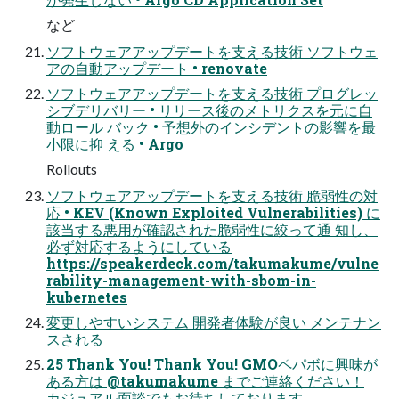
など
ソフトウェアアップデートを支える技術 ソフトウェ
アの自動アップデート • renovate
ソフトウェアアップデートを支える技術 プログレッ
シブデリバリー • リリース後のメトリクスを元に自
動ロール バック • 予想外のインシデントの影響を最
小限に抑 える • Argo
Rollouts
ソフトウェアアップデートを支える技術 脆弱性の対
応 • KEV (Known Exploited Vulnerabilities) に
該当する悪用が確認された脆弱性に絞って通 知し、
必ず対応するようにしている
https://speakerdeck.com/takumakume/vulne
rability-management-with-sbom-in-
kubernetes
変更しやすいシステム 開発者体験が良い メンテナン
スされる
25 Thank You! Thank You! GMOペパボに興味が
ある方は @takumakume までご連絡ください！
カジュアル面談でもお待ちしております。