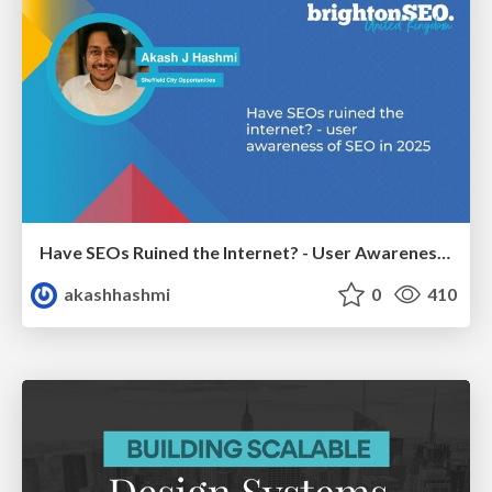
Have SEOs Ruined the Internet? - User Awareness of SEO in 2025
akashhashmi
0
410