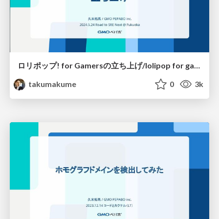
ロリポップ! for Gamersの立ち上げ/lolipop for gamers launch
takumakume
0
3k