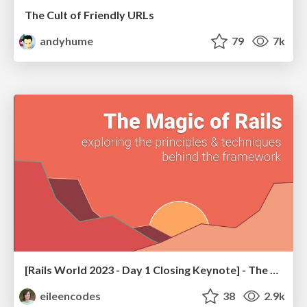
The Cult of Friendly URLs
andyhume
79
7k
[Rails World 2023 - Day 1 Closing Keynote] - The Magic of Rails
eileencodes
38
2.9k