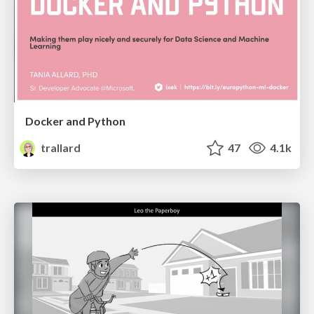
Docker and Python
trallard
47
4.1k