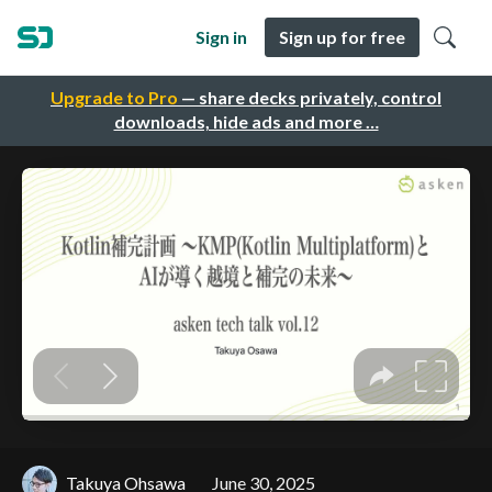
Sign in
Sign up for free
Upgrade to Pro
— share decks privately, control
downloads, hide ads and more …
Takuya Ohsawa
June 30, 2025