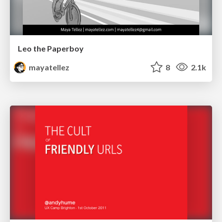
Leo the Paperboy
mayatellez
8
2.1k