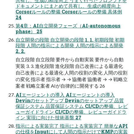
共有し、生成の精度向上 うまく行ったプロンプトを
ドキュメントにまとめて共有し、生成の精度向上
Corsorルールの整備 Corsorルールの整備 具体例
24
第4章：AI自立開発フェーズ（AI-autonomous
phase） 25
自立開発の段階 自立開発の段階 1. 1. 初期段階 初期
段階 人間の指示による開発 人間の指示による開発
2. 2.
自立段階 自立段階 要件から自動実装 要件から自動
実装 3. 3. 進化段階 進化段階 自己改善による最適化
自己改善による最適化 人間の役割の変化 人間の役割
の変化 指示者 指示者 → → 協働者 協働者 → → 戦略立
案者 戦略立案者 AIが自律的に開発する 26
AIエージェントの導入 AIエージェントの導入
Devinのセットアップ Devinのセットアップ 品質
保証システム 品質保証システム CI/CDの整備、レビ
ューガイドライン CI/CDの整備、レビューガイドラ
イン 実現に向けた技術基盤 27
指示による実装完了 指示による実装完了 簡単なAPI
の仕様をInputにして人間の指示だけでKMPの実装