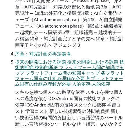
2章：AI伴走開発フェーズ（AI-assisted phase） 第3
章：AI補完設計 — 知識の外部化と循環 第3章：AI補
完設計 — 知識の外部化と循環 第4章：AI自立開発フ
ェーズ（AI-autonomous phase） 第4章：AI自立開発
フェーズ（AI-autonomous phase） 第5章：組織補完
— 越境的チーム構築 第5章：組織補完 — 越境的チー
ム構築 終章：補完計画完了とその先へ 終章：補完計
画完了とその先へ アジェンダ 3
序章：補完計画の再定義 4
従来の開発における課題 従来の開発における課題 技
術的断絶 技術的断絶 プラットフォーム間の知識ギャ
ップ プラットフォーム間の知識ギャップ 各プラット
フォーム固有の仕組み理解が必要 各プラットフォー
ム固有の仕組み理解が必要 人的依存 人的依存
スキルを持つ個人への過度な依存 スキルを持つ個人
への過度な依存 iOS/Android固有の技術スタックに
依存 iOS/Android固有の技術スタックに依存 学習コ
スト 学習コスト 新しい技術習得の時間的負担 新し
い技術習得の時間的負担 新しい言語習得のハードル
新しい言語習得のハードル なぜ「補完」なのか？ 5