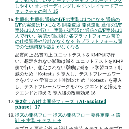
よく知られているアーキテクチャ オンボーディング
しやすい オンボーディングしやすい レイヤードアー
キテクチャの利点 15
共通化 共通化 通信のI/Fの実装は1つになる 通信の
I/Fの実装は1つになる 開発速度 開発速度 通信のI/F
実装は1人で行い、実装が1回済む 通信のI/F実装は1
人で行い、実装が1回済む 各プラットフォーム間で
の仕様調整や設計がなくなる 各プラットフォーム間
での仕様調整や設計がなくなる
品質向上 品質向上 ユニットテストをKMP側で行
い、想定されない挙動は減る ユニットテストをKMP
側で行い、想定されない挙動は減る -> 学習コスト削
減のため「Kotest」を導入し、テストフレームワー
クをバッ -> 学習コスト削減のため「Kotest」を導入
し、テストフレームワークをバッ クエンドと揃える
クエンドと揃える 導入後の改善効果 16
第2章：AI伴走開発フェーズ（AI-assisted
phase） 17
従来の開発フロー 従来の開発フロー 要件定義 → 設
計 → 実装 → テスト →
デプロイ 要件定義 → 設計 → 実装 → テスト → デプロ