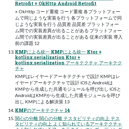
Retrofit + OkHttp Android Retrofit
+ OkHttp コード重複 コード重複 各プラットフォー
ムで同じような実装を行う 各プラットフォームで同
じような実装を行う 品質差 品質差 プラットフォー
ム間での実装差異が出ることがある プラットフォー
ム間での実装差異が出ることがある 従来の実装 導入
前の課題 12
KMPによる統一 KMPによる統一 Ktor +
kotlinx.serialization Ktor +
kotlinx.serialization アーキテクチャ アーキテク
チャ
KMPはレイヤードアーキテクチャで設計 KMPはレ
イヤードアーキテクチャで設計 iOSとAndroidは
KMPから生成した共通モジュールを呼び出し iOSと
AndroidはKMPから生成した共通モジュールを呼び
出し KMPによる解決策 13
KMPのアーキテクチャ 14
関心の分離 関心の分離 テスタビリティの向上 テス
タビリティの向上 よく知られているアーキテクチャ