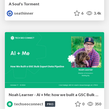
A Soul's Torment
seathinner
6
3.4k
Noah Learner - AI + Me: how we built a GSC Bulk Export data pipeline
techseoconnect
0
350
PRO