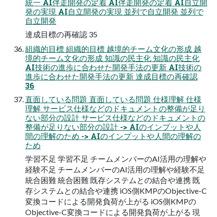
統一 AI伴走開発の定着 AI伴走開発の定着 AI自立開
発の実現 AI自立開発の実現 並列で自立開発 並列で
自立開発
達成目標の再確認 35
組織的目標 組織的目標 越境的チーム文化の形成 越
境的チーム文化の形成 知識の民主化 知識の民主化
AI技術の進歩に合わせた開発手法の更新 AI技術の
進歩に合わせた開発手法の更新 達成目標の再確認
36
直面している問題 直面している問題 仕様理解 仕様
理解 サービス仕様などのドキュメントの整備が足り
ない部分の設計 サービス仕様などのドキュメントの
整備が足りない部分の設計 -> AIのインプットや人
間の理解のため -> AIのインプットや人間の理解の
ため
学習不足 学習不足 チームメンバーのAI活用の理解や
経験不足 チームメンバーのAI活用の理解や経験不足
統合困難 統合困難 既存システムとの結合や連携 既
存システムとの結合や連携 iOS側KMPのObjective-C
変換コードによる開発負荷が上がる iOS側KMPの
Objective-C変換コードによる開発負荷が上がる 現