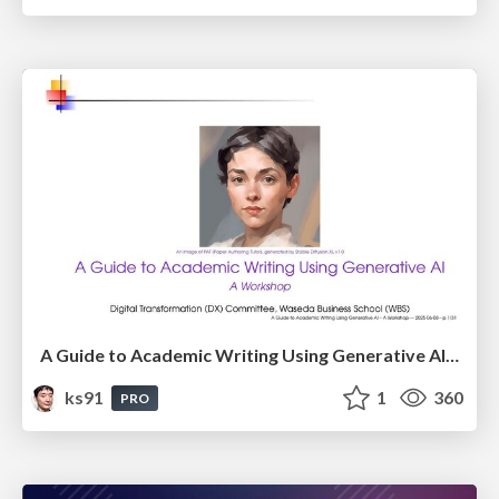
A Guide to Academic Writing Using Generative AI - A Workshop
ks91
1
360
PRO