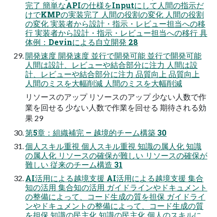
完了 簡単なAPIの仕様をInputにして人間の指示だ
けでKMPの実装完了 人間の役割の変化 人間の役割
の変化 実装者から設計・指示・レビュー担当への移
行 実装者から設計・指示・レビュー担当への移行 具
体例：Devinによる自立開発 28
開発速度 開発速度 並行で開発可能 並行で開発可能
人間は設計、レビューや結合部分に注力 人間は設
計、レビューや結合部分に注力 品質向上 品質向上
人間のミスを大幅削減 人間のミスを大幅削減
リソースのアップ リソースのアップ 少ない人数で作
業を回せる 少ない人数で作業を回せる 期待される効
果 29
第5章：組織補完 — 越境的チーム構築 30
個人スキル重視 個人スキル重視 知識の属人化 知識
の属人化 リソースの確保が難しい リソースの確保が
難しい 従来のチーム構造 31
AI活用による越境支援 AI活用による越境支援 集合
知の活用 集合知の活用 ガイドラインやドキュメント
の整備によって、コード生成の質を担保 ガイドライ
ンやドキュメントの整備によって、コード生成の質
を担保 知識の民主化 知識の民主化 個人のスキルに