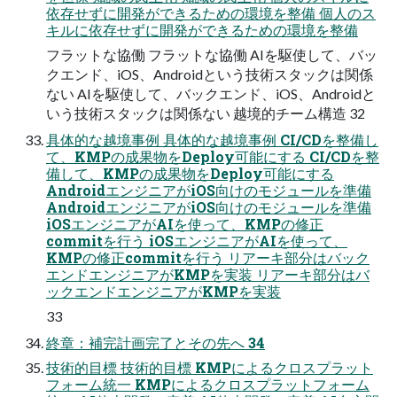
依存せずに開発ができるための環境を整備 個人のス
キルに依存せずに開発ができるための環境を整備
フラットな協働 フラットな協働 AIを駆使して、バッ
クエンド、iOS、Androidという技術スタックは関係
ない AIを駆使して、バックエンド、iOS、Androidと
いう技術スタックは関係ない 越境的チーム構造 32
具体的な越境事例 具体的な越境事例 CI/CDを整備し
て、KMPの成果物をDeploy可能にする CI/CDを整
備して、KMPの成果物をDeploy可能にする
AndroidエンジニアがiOS向けのモジュールを準備
AndroidエンジニアがiOS向けのモジュールを準備
iOSエンジニアがAIを使って、KMPの修正
commitを行う iOSエンジニアがAIを使って、
KMPの修正commitを行う リアーキ部分はバック
エンドエンジニアがKMPを実装 リアーキ部分はバ
ックエンドエンジニアがKMPを実装
33
終章：補完計画完了とその先へ 34
技術的目標 技術的目標 KMPによるクロスプラット
フォーム統一 KMPによるクロスプラットフォーム