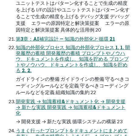
ユニットテストはパターン化することで生成の精度
を上げる I/Fの設計やユニットテストはパターン化す
ることで生成の精度を上げる デバッグ支援 デバッグ
支援 エラーの原因特定と解決策提案 エラーの原
因特定と解決策提案 具体的な活用例 20
第3章：AI補完設計 — 知識の外部化と循環 21
知識の外部化プロセス 知識の外部化プロセス 1. 1. 開
発履歴の蓄積 開発履歴の蓄積 プロンプトやノウハ
ウ、ドキュメントを作成し、知識を貯める プロンプ
トやノウハウ、ドキュメントを作成し、知識を貯め
る 2. 2.
ガイドラインの整備 ガイドラインの整備 守るべきコ
ーディングルールなどを定義 守るべきコーディング
ルールなどを定義 組織知識の集約 22
開発実践 → 知識蓄積&ドキュメント化 → 開発支援
→ 新たな実践 開発実践 → 知識蓄積&ドキュメント
化
→ 開発支援 → 新たな実践 循環システムの構築 23
うまく行ったプロンプトをドキュメントにまとめて