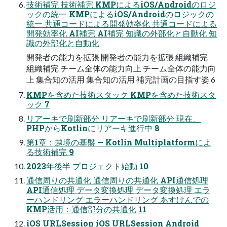
技術補完 技術補完 KMPによるiOS/Androidのロジ
ックの統一 KMPによるiOS/Androidのロジックの
統一 共通コードによる開発効率化 共通コードによる
開発効率化 AI補完 AI補完 知識の外部化と自動化 知
識の外部化と自動化
開発者の能力を拡張 開発者の能力を拡張 組織補完
組織補完 チーム全体の能力向上 チーム全体の能力向
上 集合知の活用 集合知の活用 補完計画の目指す姿 6
KMPを含めた技術スタック KMPを含めた技術スタ
ック 7
リアーキで刷新部分 リアーキで刷新部分 現在、
PHPからKotlinにリアーキ進行中 8
第1章：越境の基盤 — Kotlin Multiplatformによ
る技術補完 9
2023年後半 プロジェクト始動 10
通信周りの共通化 通信周りの共通化 API通信処理
API通信処理 データ変換処理 データ変換処理 エラ
ーハンドリング エラーハンドリング あすけんでの
KMP活用：通信部分の共通化 11
iOS URLSession iOS URLSession Android