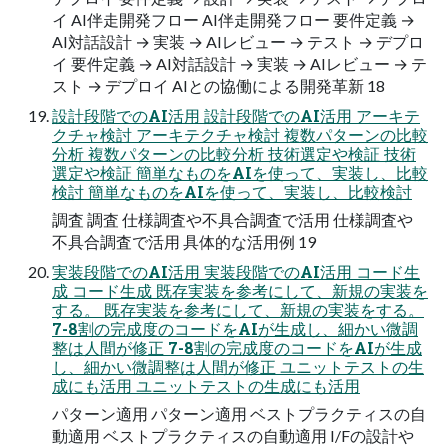
イ AI伴走開発フロー AI伴走開発フロー 要件定義 →
AI対話設計 → 実装 → AIレビュー → テスト → デプロ
イ 要件定義 → AI対話設計 → 実装 → AIレビュー → テ
スト → デプロイ AIとの協働による開発革新 18
設計段階でのAI活用 設計段階でのAI活用 アーキテ
クチャ検討 アーキテクチャ検討 複数パターンの比較
分析 複数パターンの比較分析 技術選定や検証 技術
選定や検証 簡単なものをAIを使って、実装し、比較
検討 簡単なものをAIを使って、実装し、比較検討
調査 調査 仕様調査や不具合調査で活用 仕様調査や
不具合調査で活用 具体的な活用例 19
実装段階でのAI活用 実装段階でのAI活用 コード生
成 コード生成 既存実装を参考にして、新規の実装を
する。 既存実装を参考にして、新規の実装をする。
7-8割の完成度のコードをAIが生成し、細かい微調
整は人間が修正 7-8割の完成度のコードをAIが生成
し、細かい微調整は人間が修正 ユニットテストの生
成にも活用 ユニットテストの生成にも活用
パターン適用 パターン適用 ベストプラクティスの自
動適用 ベストプラクティスの自動適用 I/Fの設計や