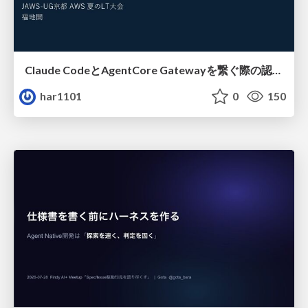
Claude CodeとAgentCore Gatewayを繋ぐ際の認証認可 / Authentication and authorization when connecting Claude Code with AgentCore Gateway
har1101
0
150