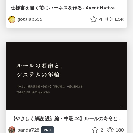
仕様書を書く前にハーネスを作る - Agent Native開発は「探索を速く、判定を固く」
gotalab555
4
1.5k
【やさしく解説 設計編・中級 #4】ルールの寿命と、システムの年輪
panda728
2
180
PRO