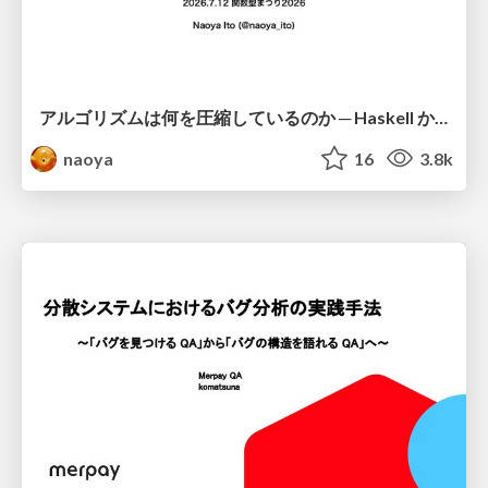
アルゴリズムは何を圧縮しているのか ─ Haskell から育った「圧縮代数」というメンタルモデル
naoya
16
3.8k