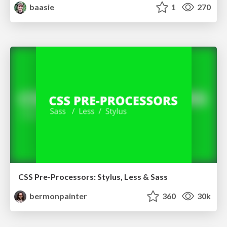
baasie
1
270
CSS Pre-Processors: Stylus, Less & Sass
bermonpainter
360
30k