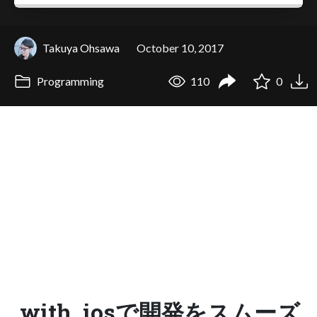
Takuya Ohsawa
October 10, 2017
Programming
110
0
with_iosで開発をスムーズ