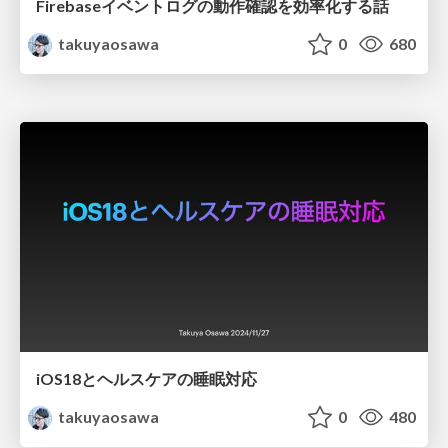
Firebaseイベントログの動作確認を効率化する話
takuyaosawa
0
680
iOS18とヘルスケアの睡眠対応
takuyaosawa
0
480