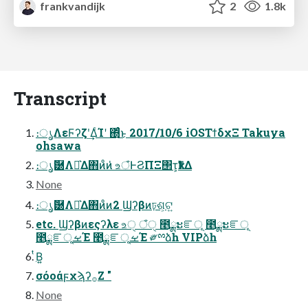
frankvandijk
2
1.8k
Transcript
։ൃΛεϜʔζʹ͢ΔͨΊʹ ΍ͬͨ͜ͱ 2017/10/6 iOSΤϯδχΞ Takuya
ohsawa
։ൃޮ཰ΛԼ͛Δ΋ͷͦͷ̍ உঁͰϨΠΞ΢τ͕ҟͳΔ
None
։ൃޮ཰ΛԼ͛Δ΋ͷͦͷ2 Ϣʔβͷঢ়ଶ͕ଟ͍
etc. Ϣʔβͷεςʔλε உੑ ঁੑ ೥ྸະೝূ ೥ྸະೝূ
೥ྸೝূࡁΈ ೥ྸೝূࡁΈ ༗ྉձһ VIPձһ
ͭΒ͍
σόοάϝχϡʔ࡞Ζ͏ "
None