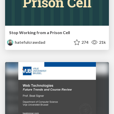
Stop Working from a Prison Cell
hatefulcrawdad
274
21k