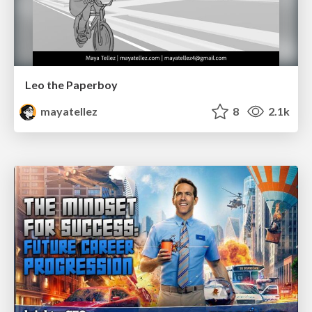
Leo the Paperboy
mayatellez
8
2.1k