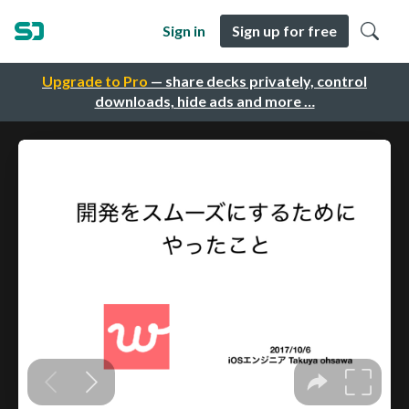
Sign in
Sign up for free
Upgrade to Pro
— share decks privately, control
downloads, hide ads and more …