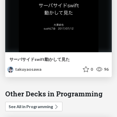
サーバサイドswift動かして見た
takuyaosawa
0
96
Other Decks in Programming
See All in Programming