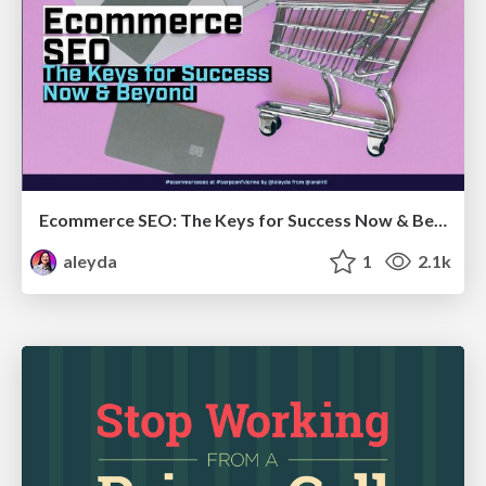
Ecommerce SEO: The Keys for Success Now & Beyond - #SERPConf2024
aleyda
1
2.1k