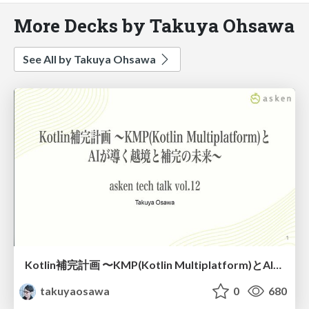
More Decks by Takuya Ohsawa
See All by Takuya Ohsawa
Kotlin補完計画 〜KMP(Kotlin Multiplatform)とAIが導く越境と補完の未来〜
takuyaosawa
0
680