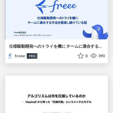
仕様駆動開発へのトライを機に チームに適合する手法を模索し続けている話
freee
0
390
PRO