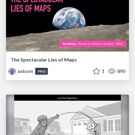
The Spectacular Lies of Maps
axbom
1
890
PRO