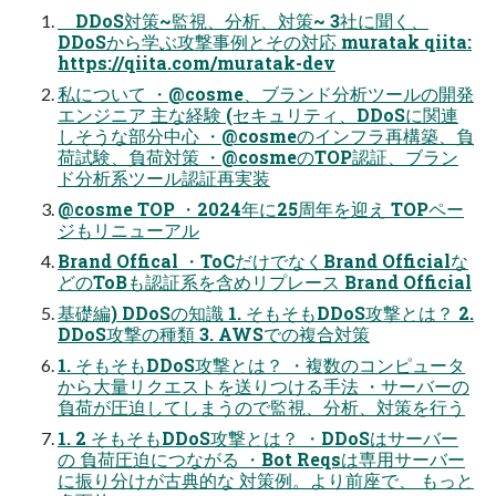
DDoS対策~監視、分析、対策~ 3社に聞く、
DDoSから学ぶ攻撃事例とその対応 muratak qiita:
https://qiita.com/muratak-dev
私について ・@cosme、ブランド分析ツールの開発
エンジニア 主な経験 (セキュリティ、DDoSに関連
しそうな部分中心 ・@cosmeのインフラ再構築、負
荷試験、負荷対策 ・@cosmeのTOP認証、ブラン
ド分析系ツール認証再実装
@cosme TOP ・2024年に25周年を迎え TOPペー
ジもリニューアル
Brand Offical ・ToCだけでなくBrand Officialな
どのToBも認証系を含めリプレース Brand Official
基礎編) DDoSの知識 1. そもそもDDoS攻撃とは？ 2.
DDoS攻撃の種類 3. AWSでの複合対策
1. そもそもDDoS攻撃とは？ ・複数のコンピュータ
から大量リクエストを送りつける手法 ・サーバーの
負荷が圧迫してしまうので監視、分析、対策を行う
1. 2 そもそもDDoS攻撃とは？ ・DDoSはサーバー
の 負荷圧迫につながる ・Bot Reqsは専用サーバー
に振り分けが古典的な 対策例。より前座で、 もっと