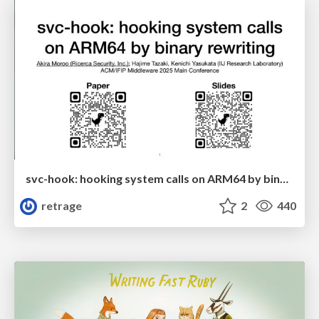
svc-hook: hooking system calls on ARM64 by binary rewriting
retrage
2
440