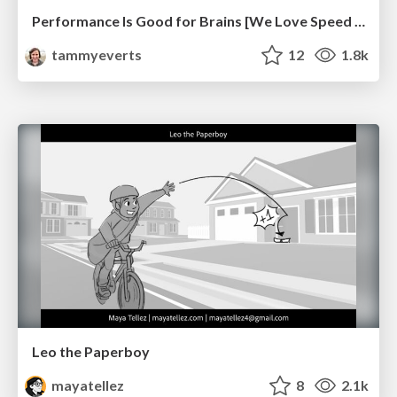
Performance Is Good for Brains [We Love Speed 2024]
tammyeverts
12
1.8k
Leo the Paperboy
mayatellez
8
2.1k