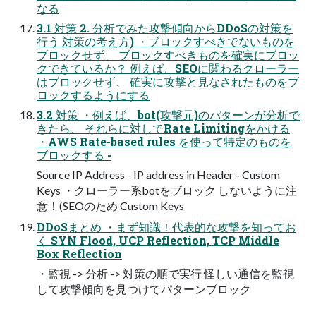
なる
3.1 対策 2. 分析でみた攻撃傾向からDDoSの対策を
行う 対策の考え方) ・ブロックすべきでないものを
ブロックせず、 ブロックすべきものを確実にブロッ
クできているか？ 例えば、SEOに関わるクローラー
はブロックせず、 確実に攻撃と見なされたものをブ
ロックするようにする
3.2 対策 ・例えば、bot(攻撃元)のパターンが分析で
きたら、 それらに対してRate Limitingをかける
・AWS Rate-based rules を使って特定のものを
ブロックする -
Source IP Address - IP address in Header - Custom
Keys ・クローラー系botをブロック しないように注
意！(SEOのため Custom Keys
DDoSまとめ ・まず知識！代表的な攻撃を知ってお
く SYN Flood, UCP Reflection, TCP Middle
Box Reflection
・監視 -> 分析 -> 対策の順で実行 怪しい通信を監視
して攻撃傾向を見つけてパターンブロック