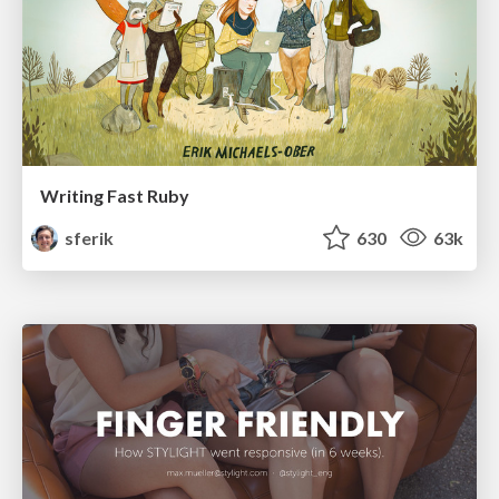
Writing Fast Ruby
sferik
630
63k