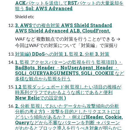
ACKパケットを送信してRSTパケットの大量返却を
狙う Sol: AWS Advanced
Shield etc
3. AWSでの複合対策 AWS Shield Standard
AWS Shield Advanced ALB, CloudFront,
WAF など 複数観点での対策を行うことができる →
今回はWAFでの対策について「対策編」で深掘り
対策編) DDoSへの対策 1. 監視 2. 分析 3. 対策
1. 監視 アクセスパターンの監視を行う 監視項目) ・
BadBots_Header ・NoUserAgent_Header ・
SQLi_QUERYARGUMENTS, SQLi_COOKIE など
多様な観点から監視を行う
1.2 監視ダッシュボード例 監視したい項目の推移が
時系列グラフでわかるような感じであると便利
New Relicでの設定例 )
2. 分析 監視しておいたデータから攻撃傾向の分析
分析の考え方) ・攻撃を目的としたリクエストには
どういう傾向があるか？ ・例えばHeader, Cookie,
Queryなどから不審なパターンを判断 → パターン
がわかるとブロック導入を行うべき対象が明らかに