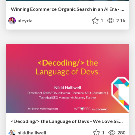
Winning Ecommerce Organic Search in an AI Era - #searchnstuff2025
aleyda
1
2.1k
<Decoding/> the Language of Devs - We Love SEO 2024
nikkihalliwell
1
280