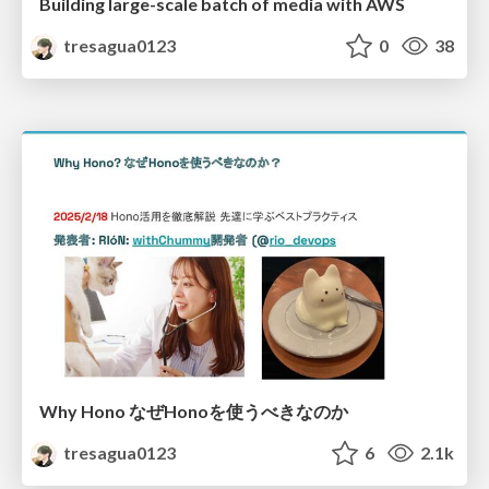
Building large-scale batch of media with AWS
tresagua0123
0
38
Why Hono なぜHonoを使うべきなのか
tresagua0123
6
2.1k