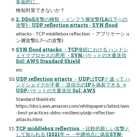
多面的に、
検知対策できないか？
2. DDoS攻撃の種類 ・インフラ層攻撃(L6以下への
攻撃) - UDP reflection attacts - SYN flood
attacks - TCP middlebox reflection ・アプリケーショ
ン層攻撃(L7への攻撃)
SYN flood attacks ・TCP接続における ハンドシ
ェイクプロセスの悪用 ・SYNパケットの大量送信
Sol: AWS Standard Shield
etc
UDP reflection attacts ・UDPはTCPと違って ハ
ンドシェイクが不要 ・送信元のIPを偽装できる →
UDPパケットの大量送信 Sol: AWS
Standard Shield etc
https://docs.aws.amazon.com/whitepapers/latest/aws
-best-practices-ddos-resiliency/udp-reflection-
attacks.html
TCP middlebox reflection ・比較的新しい攻撃と
して知られる (2021年 ~ ・中継地点に偽装SYN-