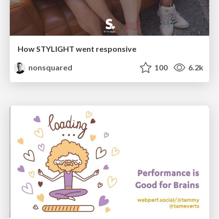
How STYLIGHT went responsive
nonsquared
100
6.2k