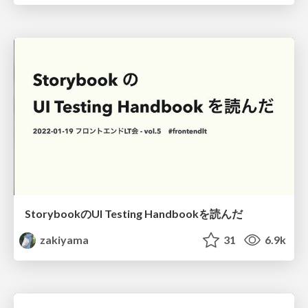
StorybookのUI Testing Handbookを読んだ
zakiyama
31
6.9k