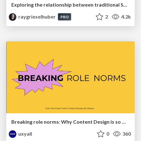
Exploring the relationship between traditional SERPs and Gen AI search
raygrieselhuber
2
4.2k
PRO
Breaking role norms: Why Content Design is so much more than writing copy - Taylor Woolridge
uxyall
0
360