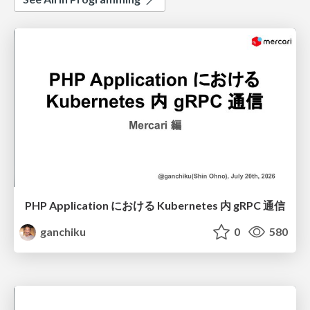
PHP Application における Kubernetes 内 gRPC 通信
ganchiku
0
580