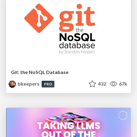
Git: the NoSQL Database
bkeepers
432
67k
PRO