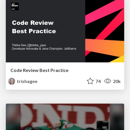
Code Review Best Practice
trishagee
74
20k