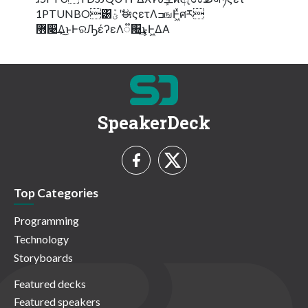
1PTUNBO͸ؾܰʹࣗಈςετΛߏஙͰ͖ͯศར
޻෉͢Δ͜ͱͰରԠέʔεΛ૿΍͢͜ͱ͕Ͱ͖ΔΑ
SpeakerDeck
Top Categories
Programming
Technology
Storyboards
Featured decks
Featured speakers