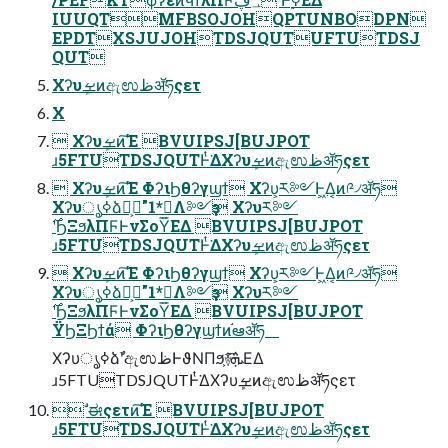
IUUQTMFBSOJOHQPTUNBODPN
EPDTXSJUJOHTDSJQUTUFTUTDSJ
QUT
Χʔυܾࡁͷඇಉظॲཧςετ
X
 Χʔυܾࡁͷ͘͠Έ BVUIPSJ[BUJPOT
ɹ5FTUTDSJQUTͰͭ͘ΔΧʔυܾࡁͷඇಉظॲཧςετ
 Χʔυܾࡁͷ͘͠Έ ΦʔιϦθʔγϣϯ Χʔυ͕ར༻Ͱ͖Δ͔ͷ༩৴ॲཧ
Χʔυൃߦձ͕ࣾ"1*Λ༻ҙ Χʔυར༻
ɹ5FTUTDSJQUTͰͭ͘ΔΧʔυܾࡁͷඇಉظॲཧςετ
 Χʔυܾࡁͷ͘͠Έ ΦʔιϦθʔγϣϯ Χʔυ͕ར༻Ͱ͖Δ͔ͷ༩৴ॲཧ
Χʔυൃߦձ͕ࣾ"1*Λ༻ҙ Χʔυར༻
ΫϦΞϦϯά ΦʔιϦθʔγϣϯͷ֬ఆॲཧ
ΧʔυൃߦձࣾʹඇಉظͰϑΝΠϧ͕࿈ܞ͞ΕΔ
ɹ5FTUTDSJQUTͰͭ͘ΔΧʔυܾࡁͷඇಉظॲཧςετ
 ࣗಈςετͷ͘͠Έ BVUIPSJ[BUJPOT
ɹ5FTUTDSJQUTͰͭ͘ΔΧʔυܾࡁͷඇಉظॲཧςετ