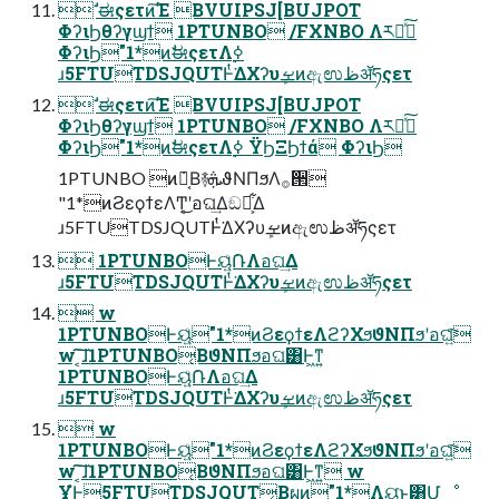
 ࣗಈςετͷ͘͠Έ BVUIPSJ[BUJPOT
ΦʔιϦθʔγϣϯ 1PTUNBO /FXNBO Λར༻ͯ͠
ΦʔιϦ"1*ͷࣗಈςετΛ࣮ߦ
ɹ5FTUTDSJQUTͰͭ͘ΔΧʔυܾࡁͷඇಉظॲཧςετ
 ࣗಈςετͷ͘͠Έ BVUIPSJ[BUJPOT
ΦʔιϦθʔγϣϯ 1PTUNBO /FXNBO Λར༻ͯ͠
ΦʔιϦ"1*ͷࣗಈςετΛ࣮ߦ ΫϦΞϦϯά ΦʔιϦ
1PTUNBO ͷ݁Ռ͔Β࿈ܞϑΝΠϧΛ࡞੒
"1*ͷϨεϙϯεΛͲ͔͜ʹอଘ͢Δඞཁ͕͋Δ
ɹ5FTUTDSJQUTͰͭ͘ΔΧʔυܾࡁͷඇಉظॲཧςετ
 1PTUNBOͰୟ͍ͨ݁ՌΛอଘ͢Δ
ɹ5FTUTDSJQUTͰͭ͘ΔΧʔυܾࡁͷඇಉظॲཧςετ
 w
1PTUNBOͰୟ͍ͨ"1*ͷϨεϙϯεΛϩʔΧϧϑΝΠϧʹอଘ͍ͨ͠
w ͔͠͠ɺ1PTUNBO͔ΒϑΝΠϧอଘ͸Ͱ͖ͳ͍
1PTUNBOͰୟ͍ͨ݁ՌΛอଘ͢Δ
ɹ5FTUTDSJQUTͰͭ͘ΔΧʔυܾࡁͷඇಉظॲཧςετ
 w
1PTUNBOͰୟ͍ͨ"1*ͷϨεϙϯεΛϩʔΧϧϑΝΠϧʹอଘ͍ͨ͠
w ͔͠͠ɺ1PTUNBO͔ΒϑΝΠϧอଘ͸Ͱ͖ͳ͍ w
ҰํͰ5FTUTDSJQUT͔Βผͷ"1*Λୟ͘͜ͱ͸Մೳ