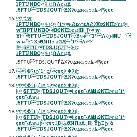
1PTUNBOͰୟ͍ͨ݁ՌΛอଘ͢Δ
ɹ5FTUTDSJQUTͰͭ͘ΔΧʔυܾࡁͷඇಉظॲཧςετ
 w
1PTUNBOͰୟ͍ͨ"1*ͷϨεϙϯεΛϩʔΧϧϑΝΠϧʹอଘ͍ͨ͠
w ͔͠͠ɺ1PTUNBO͔ΒϑΝΠϧอଘ͸Ͱ͖ͳ͍ w
ҰํͰ5FTUTDSJQUT͔Βผͷ"1*Λୟ͘͜ͱ͸Մೳ
w ผ్ϩʔΧϧϑΝΠϧʹอଘ͢Δ"1*Λ༻
ҙͯ͠5FTUTDSJQUTͰୟ͘
1PTUNBOͰୟ͍ͨ݁ՌΛอଘ͢Δ
ɹ5FTUTDSJQUTͰͭ͘ΔΧʔυܾࡁͷඇಉظॲཧςετ
 ΦʔιϦ"1* ᶃςετ࣮ߦ ΦʔιϦ
ɹ5FTUTDSJQUTͰͭ͘ΔΧʔυܾࡁͷඇಉظॲཧςετ
 ΦʔιϦ"1* ᶃςετ࣮ߦ ΦʔιϦ
ᶄ5FTUTDSJQUTͰςετ݁ՌΛ౉͢ ϑΝΠϧอଘ"1*
ςετ݁ՌΛอଘ
ɹ5FTUTDSJQUTͰͭ͘ΔΧʔυܾࡁͷඇಉظॲཧςετ
 ΦʔιϦ"1* ᶃςετ࣮ߦ ΦʔιϦ
ᶄ5FTUTDSJQUTͰςετ݁ՌΛ౉͢ ϑΝΠϧอଘ"1*
ςετ݁ՌΛอଘ ᶅςετ݁Ռ͔Β࿈ܞϑΝΠϧΛ࡞੒ ΫϦΞϦϯά
ɹ5FTUTDSJQUTͰͭ͘ΔΧʔυܾࡁͷඇಉظॲཧςετ