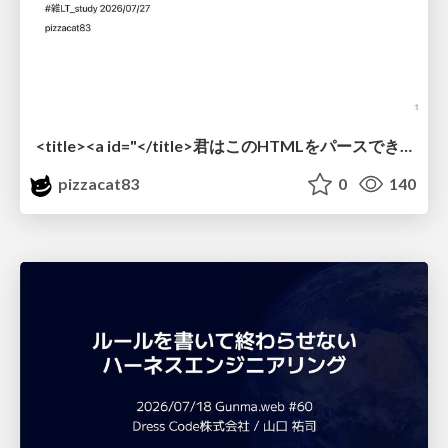
<title><a id="</title>君はこのHTMLをパースできるか"></a></title> #雑LT_study
pizzacat83
0
140