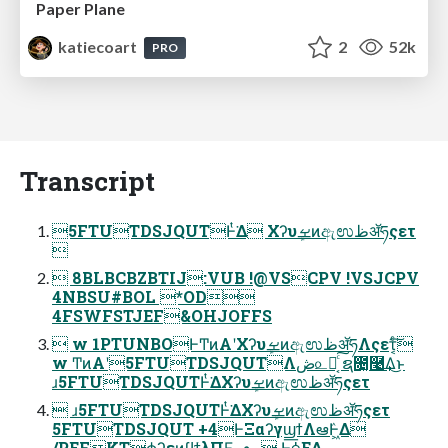
Paper Plane
katiecoart
2
52k
PRO
Transcript
5FTUTDSJQUTͰͭ͘Δ Χʔυܾࡁͷඇಉظॲཧςετ

 8BLBCBZBTIJ:VUB !@VSCPV !VSJCPV
4NBSU#BOL *OD
4FSWFSTJEF&OHJOFFS
 w 1PTUNBOͰͲͷΑ͏ʹΧʔυܾࡁͷඇಉظॲཧΛςετ͔ͨ͠
w ͲͷΑ͏ʹ5FTUTDSJQUTΛڞ௨Խ͔ͨ͠ ຊ೔͓࿩͢Δ͜ͱ
ɹ5FTUTDSJQUTͰͭ͘ΔΧʔυܾࡁͷඇಉظॲཧςετ
 ɹ5FTUTDSJQUTͰͭ͘ΔΧʔυܾࡁͷඇಉظॲཧςετ
5FTUTDSJQUT +4ͰΞαʔγϣϯΛఆٛͰ͖Δ
/PEFKTϕʔεͷϥϯλΠϜ؀ڥ Ͱ࣮ߦ͞ΕΔ