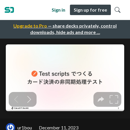
Sign in
Sign up for free
Upgrade to Pro
— share decks privately, control
downloads, hide ads and more …
ur1bou
December 11, 2023