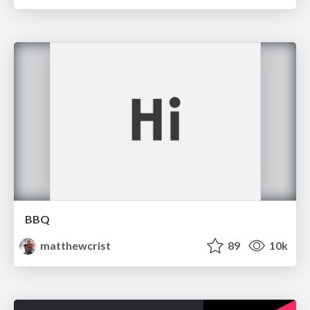
BBQ
matthewcrist
89
10k