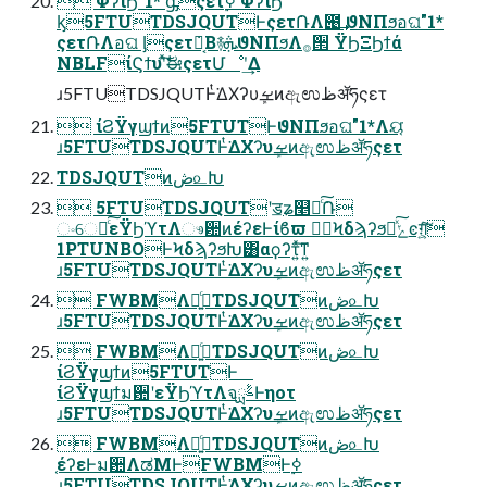
 ΦʔιϦ"1* ᶃςετ࣮ߦ ΦʔιϦ
ᶄ5FTUTDSJQUTͰςετ݁ՌΛ౉͢ ϑΝΠϧอଘ"1*
ςετ݁ՌΛอଘ ᶅςετ݁Ռ͔Β࿈ܞϑΝΠϧΛ࡞੒ ΫϦΞϦϯά
NBLFίϚϯυʹͯࣗ͠ಈςετՄೳʹ͢Δ
ɹ5FTUTDSJQUTͰͭ͘ΔΧʔυܾࡁͷඇಉظॲཧςετ
 ίϨΫγϣϯͷ5FTUTͰϑΝΠϧอଘ"1*Λୟ͘
ɹ5FTUTDSJQUTͰͭ͘ΔΧʔυܾࡁͷඇಉظॲཧςετ
TDSJQUTͷڞ௨Խ
 5FTUTDSJQUTʹॾʑ௥Ճͨ݁͠Ռ
ංେԽͨ͠εΫϦϓτΛෳ਺ͷέʔεͰίϐϖ దٓϞδϡʔϧԽͯ͠ݺͼग़͍͕ͨ͠
1PTUNBOͰϞδϡʔϧԽ͸αϙʔτ͍ͯ͠ͳ͍
ɹ5FTUTDSJQUTͰͭ͘ΔΧʔυܾࡁͷඇಉظॲཧςετ
 FWBMΛ༻͍ͨTDSJQUTͷڞ௨Խ
ɹ5FTUTDSJQUTͰͭ͘ΔΧʔυܾࡁͷඇಉظॲཧςετ
 FWBMΛ༻͍ͨTDSJQUTͷڞ௨Խ
ίϨΫγϣϯͷ5FTUTͰ
ίϨΫγϣϯม਺ʹεΫϦϓτΛจࣈྻͰηοτ
ɹ5FTUTDSJQUTͰͭ͘ΔΧʔυܾࡁͷඇಉظॲཧςετ
 FWBMΛ༻͍ͨTDSJQUTͷڞ௨Խ
֤έʔεͰม਺ΛಡΜͰFWBMͰ࣮ߦ
ɹ5FTUTDSJQUTͰͭ͘ΔΧʔυܾࡁͷඇಉظॲཧςετ