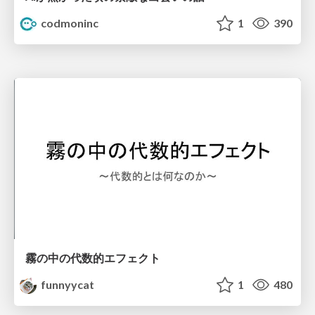
codmoninc
1
390
霧の中の代数的エフェクト
funnyycat
1
480