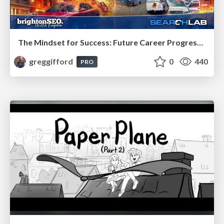
The Mindset for Success: Future Career Progression
greggifford
0
440
PRO