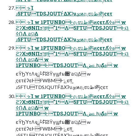
 ·ͱΊ
ɹ5FTUTDSJQUTͰͭ͘ΔΧʔυܾࡁͷඇಉظॲཧςετ
 ·ͱΊ w 1PTUNBOͰඇಉظॲཧͷςετΛߦ͏ํ๏ w
ϩʔΧϧϑΝΠϧʹॻ͖ग़͢"1*Λ5FTUTDSJQUTͰୟ͍࣮ͯ
ߦ݁ՌΛ อଘ͢Δ
ɹ5FTUTDSJQUTͰͭ͘ΔΧʔυܾࡁͷඇಉظॲཧςετ
 ·ͱΊ w 1PTUNBOͰඇಉظॲཧͷςετΛߦ͏ํ๏ w
ϩʔΧϧϑΝΠϧʹॻ͖ग़͢"1*Λ5FTUTDSJQUTͰୟ͍࣮ͯ
ߦ݁ՌΛ อଘ͢Δ w
1PTUNBOͰTDSJQUTΛڞ௨Խ͢Δํ๏ w
εΫϦϓτΛจࣈྻͱͯ͠ίϨΫγϣϯม਺ʹอଘ͢Δ w
֤ςετέʔεͰFWBMͰݺͼग़͢
ɹ5FTUTDSJQUTͰͭ͘ΔΧʔυܾࡁͷඇಉظॲཧςετ
 ·ͱΊ w 1PTUNBOͰඇಉظॲཧͷςετΛߦ͏ํ๏ w
ϩʔΧϧϑΝΠϧʹॻ͖ग़͢"1*Λ5FTUTDSJQUTͰୟ͍࣮ͯ
ߦ݁ՌΛ อଘ͢Δ w
1PTUNBOͰTDSJQUTΛڞ௨Խ͢Δํ๏ w
εΫϦϓτΛจࣈྻͱͯ͠ίϨΫγϣϯม਺ʹอଘ͢Δ w
֤ςετέʔεͰFWBMͰݺͼग़͢
ɹ5FTUTDSJQUTͰͭ͘ΔΧʔυܾࡁͷඇಉظॲཧςετ