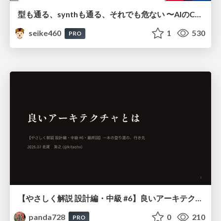
型も通る、synthも通る、それでも危ない 〜AIのCDKの権限とコストを機械で検証する〜 / It Passes Type Checks, It Passes Synth Checks, but It’s Still Risky — Automatically Verifying Permissions and Costs in AI’s CDK —
seike460
1
530
PRO
【やさしく解説 設計編・中級 #6】良いアーキテクチャとは ～ 一本の登り道の、行き先 ～
panda728
0
210
PRO