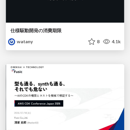
仕様駆動開発の消費期限
watany
8
4.1k