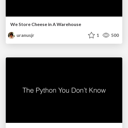
We Store Cheese in A Warehouse
uranusjr
1
500