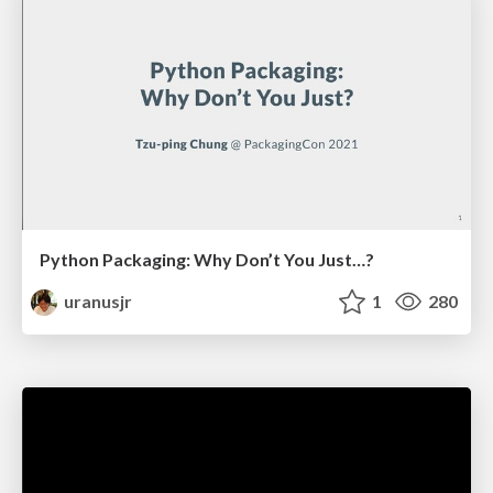
Python Packaging: Why Don’t You Just…?
uranusjr
1
280