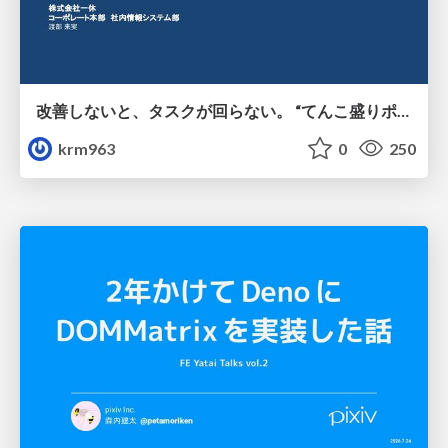
改善しないと、タスクが回らない。 “てんこ盛りポジション” を引き継いだ情シスの、入社3ヶ月の業務改善録
krm963
0
250