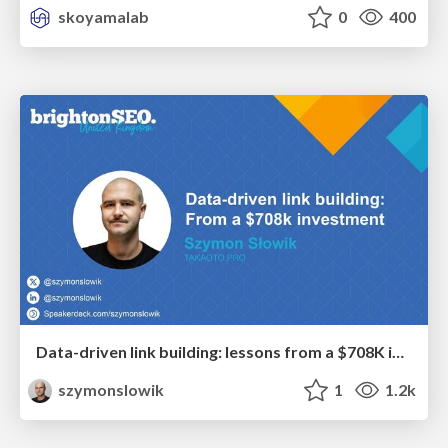
skoyamalab
0
400
Data-driven link building: lessons from a $708K investment (BrightonSEO talk)
szymonslowik
1
1.2k