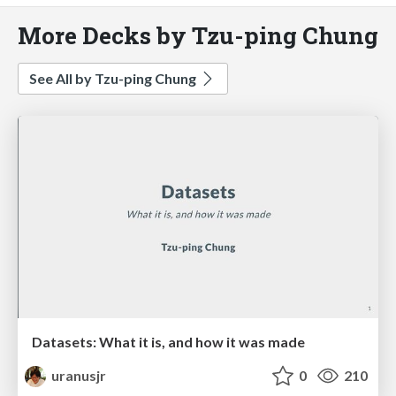
More Decks by Tzu-ping Chung
See All by Tzu-ping Chung
Datasets: What it is, and how it was made
uranusjr
0
210