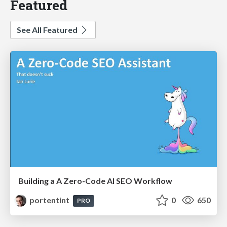
Featured
See All Featured
Building a A Zero-Code AI SEO Workflow
portentint
0
650
PRO