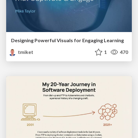
Designing Powerful Visuals for Engaging Learning
tmiket
1
470