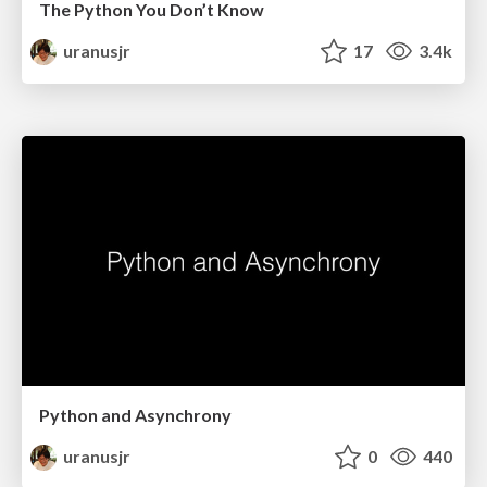
The Python You Don’t Know
uranusjr
17
3.4k
Python and Asynchrony
uranusjr
0
440