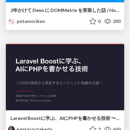
2年かけて Deno に DOMMatrix を実装した話 / How I implemented DOMMatrix in Deno over two years
petamoriken
0
200
Laravel Boostに学ぶ、AIにPHPを書かせる技術 〜OSSの実装から蒸留するエージェント制御の王道〜
kentaroutakeda
3
660