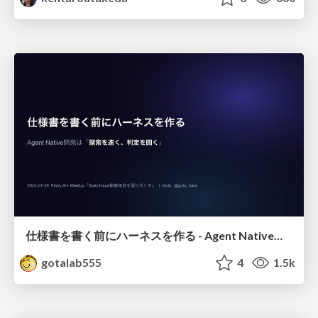
仕様書を書く前にハーネスを作る - Agent Native開発は「探索を速く、判定を固く」
gotalab555
4
1.5k