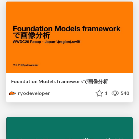
Foundation Models frameworkで画像分析
ryodeveloper
1
540