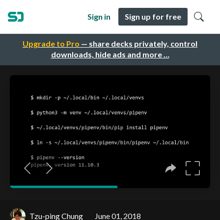
Sign in
Sign up for free
Upgrade to Pro
— share decks privately, control
downloads, hide ads and more …
Tzu-ping Chung
June 01, 2018