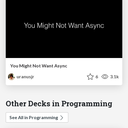
You Might Not Want Async
uranusjr
6
3.1k
Other Decks in Programming
See All in Programming