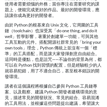
使用者需要煩惱的外務；當你專注在需要研究的課
題上，便能完成更好的作品。最好的開發環境，應
該讓你成為更好的開發者。
由於 Python 的根基來自 Unix 文化，它周圍的工具
鏈（toolchain）也深受其「do one thing, and do it
well」哲學影響，著重於創建單一功能，可與其他
工具互動的元件。搭配開源社群常見的「bring your
own tools」理念，Python 傳統上並沒有一個「標
準」的工具搭配，而是讓大家發揮創意自由組合。
這同時是優點，也是詛咒——不論你的背景為何，都
可以在 Python 找到習慣的配置，但是經驗較少的人
就容易犯錯，用了不適合自己，甚至根本錯誤的開
發環境。
講者在這個議程將根據自己參與 Python 工具鏈專
案、以及觀察、建議 Python 開發者建構環境的意
見，描述常見的開發狀況、常見的組合、容易混淆
的工具用法，並根據這些問題提出建議，希望讓大