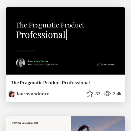
The Pragmatic Product Professional
lauravandoore
37
7.4k