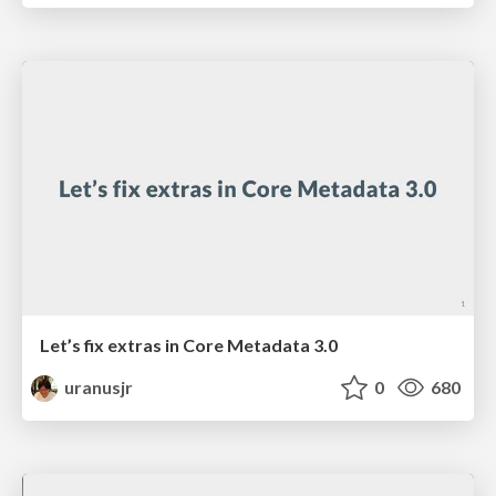
Let’s fix extras in Core Metadata 3.0
uranusjr
0
680