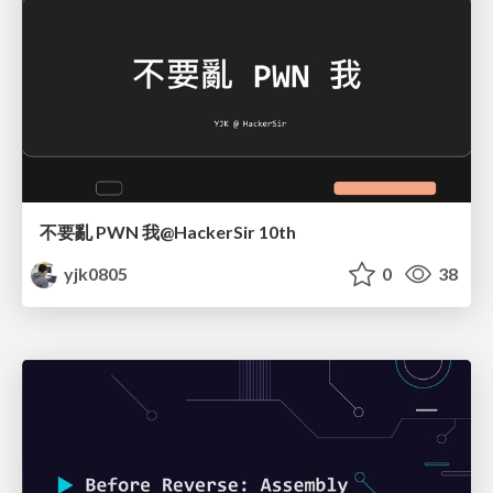
不要亂 PWN 我@HackerSir 10th
yjk0805
0
38