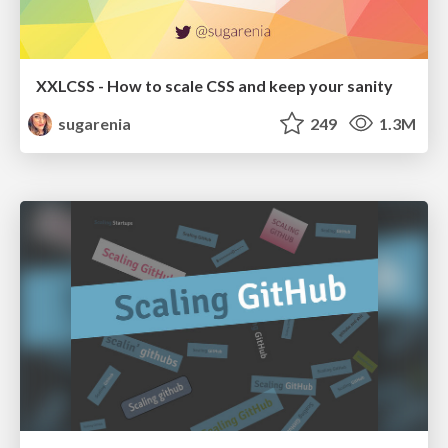
XXLCSS - How to scale CSS and keep your sanity
sugarenia
249
1.3M