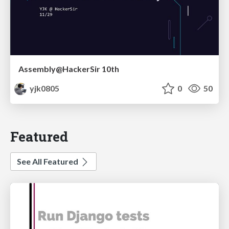
Assembly@HackerSir 10th
yjk0805
0
50
Featured
See All Featured