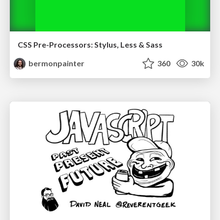
CSS Pre-Processors: Stylus, Less & Sass
bermonpainter
360
30k