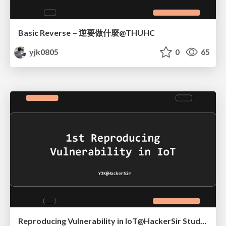
Basic Reverse－逆要做什麼@THUHC
yjk0805
0
65
Reproducing Vulnerability in IoT@HackerSir StudyGroup