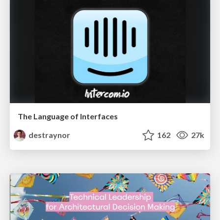
The Language of Interfaces
destraynor
162
27k