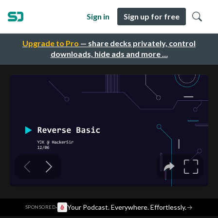
Sign in
Sign up for free
Upgrade to Pro
— share decks privately, control
downloads, hide ads and more …
·
Your Podcast. Everywhere. Effortlessly.
→
SPONSORED