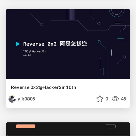
Reverse 0x2@HackerSir 10th
yjk0805
0
45