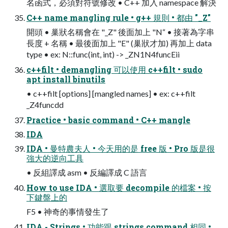
名函式，必須對符號修改 • C++ 加入 namespace 解決
C++ name mangling rule • g++ 規則 • 都由 "_Z"
開頭 • 巢狀名稱會在 "_Z" 後面加上 "N“ • 接著為字串
長度 + 名稱 • 最後面加上 "E" (巢狀才加) 再加上 data
type • ex: N::func(int, int) -> _ZN1N4funcEii
c++filt • demangling 可以使用 c++filt • sudo
apt install binutils
• c++filt [options] [mangled names] • ex: c++filt
_Z4funcdd
Practice • basic command • C++ mangle
IDA
IDA • 曼特農夫人 • 今天用的是 free 版 • Pro 版是很
強大的逆向工具
• 反組譯成 asm • 反編譯成 C 語言
How to use IDA • 選取要 decompile 的檔案 • 按
下鍵盤上的
F5 • 神奇的事情發生了
IDA - Strings • 功能跟 strings command 相同 •