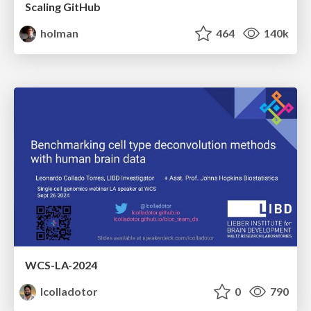
Scaling GitHub
holman
464
140k
WCS-LA-2024
lcolladotor
0
790