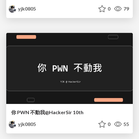
yjk0805
0
79
你 PWN 不動我@HackerSir 10th
yjk0805
0
55