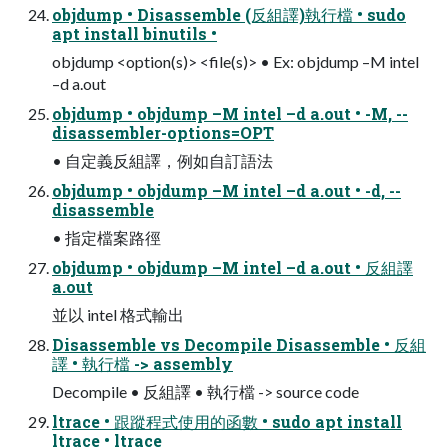
objdump • Disassemble (反組譯)執行檔 • sudo
apt install binutils •
objdump <option(s)> <file(s)> • Ex: objdump –M intel
–d a.out
objdump • objdump –M intel –d a.out • -M, --
disassembler-options=OPT
• 自定義反組譯，例如自訂語法
objdump • objdump –M intel –d a.out • -d, --
disassemble
• 指定檔案路徑
objdump • objdump –M intel –d a.out • 反組譯
a.out
並以 intel 格式輸出
Disassemble vs Decompile Disassemble • 反組
譯 • 執行檔 -> assembly
Decompile • 反組譯 • 執行檔 -> source code
ltrace • 跟蹤程式使用的函數 • sudo apt install
ltrace • ltrace