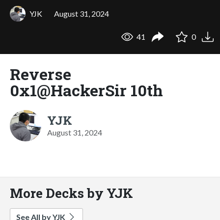
YJK
August 31, 2024
41
0
Reverse
0x1@HackerSir 10th
YJK
August 31, 2024
More Decks by YJK
See All by YJK