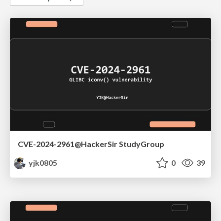
CVE-2024-2961@HackerSir StudyGroup
yjk0805
0
39