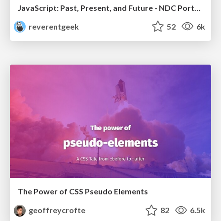
JavaScript: Past, Present, and Future - NDC Porto 2020
reverentgeek
52
6k
The Power of CSS Pseudo Elements
geoffreycrofte
82
6.5k