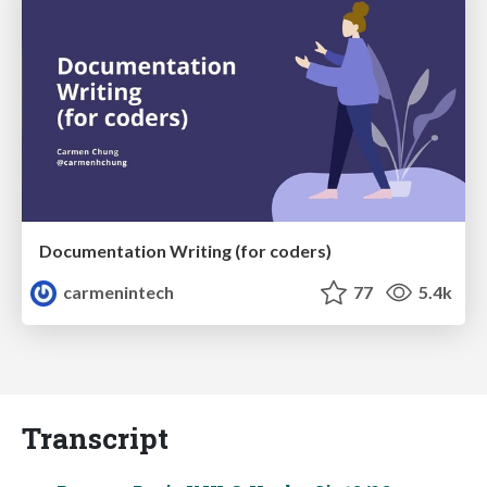
Documentation Writing (for coders)
carmenintech
77
5.4k
Transcript