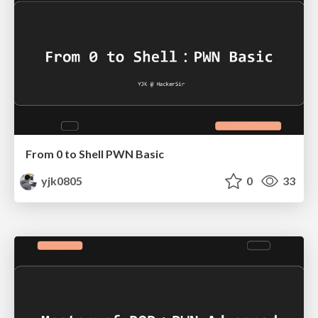
From 0 to Shell PWN Basic
yjk0805
0
33