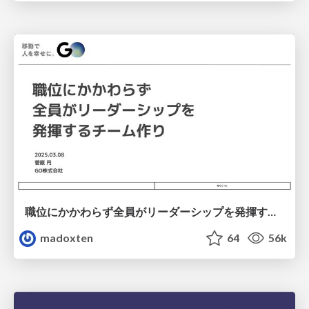
職位にかかわらず全員がリーダーシップを発揮するチーム作り / Building a team where everyone can demonstrate leadership regardless of position
madoxten
64
56k