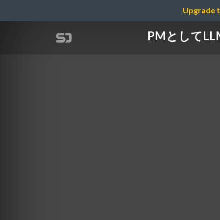
Upgrade t
PMとしてL