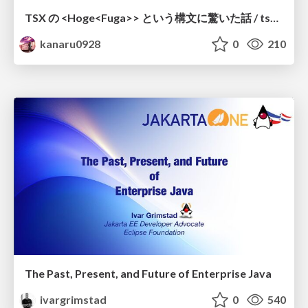
TSX の <Hoge<Fuga>> という構文に驚いた話 / tsx-type-argument-syntax
kanaru0928
0
210
The Past, Present, and Future of Enterprise Java
ivargrimstad
0
540