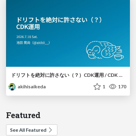
ドリフトを絶対に許さない（？）CDK運用 / CDK Ops with Zero Tolerance for Drifts (?)
akihisaikeda
1
170
Featured
See All Featured