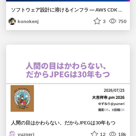
ソフトウェア設計に溶けるインフラ ― AWS CDK のインフラ認識論
konokenj
3
750
人間の目はかわらない、だからJPEGは30年もつ
yuzneri
12
18k