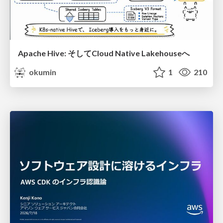
Apache Hive: そしてCloud Native Lakehouseへ
okumin
1
210