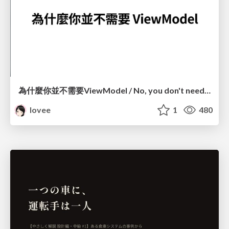
為什麼你並不需要ViewModel / No, you don't need a ViewModel
lovee
1
480