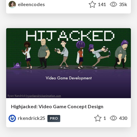
eileencodes
141
35k
Highjacked: Video Game Concept Design
rkendrick25
1
430
PRO