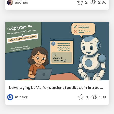
asonas
2
2.3k
Leveraging LLMs for student feedback in introductory data science courses - posit::conf(2025)
minecr
1
330