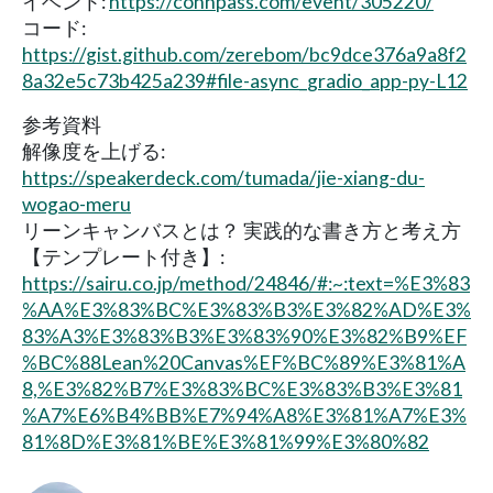
イベント:
https://connpass.com/event/305220/
コード:
https://gist.github.com/zerebom/bc9dce376a9a8f2
8a32e5c73b425a239#file-async_gradio_app-py-L12
参考資料
解像度を上げる:
https://speakerdeck.com/tumada/jie-xiang-du-
wogao-meru
リーンキャンバスとは？ 実践的な書き方と考え方
【テンプレート付き】:
https://sairu.co.jp/method/24846/#:~:text=%E3%83
%AA%E3%83%BC%E3%83%B3%E3%82%AD%E3%
83%A3%E3%83%B3%E3%83%90%E3%82%B9%EF
%BC%88Lean%20Canvas%EF%BC%89%E3%81%A
8,%E3%82%B7%E3%83%BC%E3%83%B3%E3%81
%A7%E6%B4%BB%E7%94%A8%E3%81%A7%E3%
81%8D%E3%81%BE%E3%81%99%E3%80%82