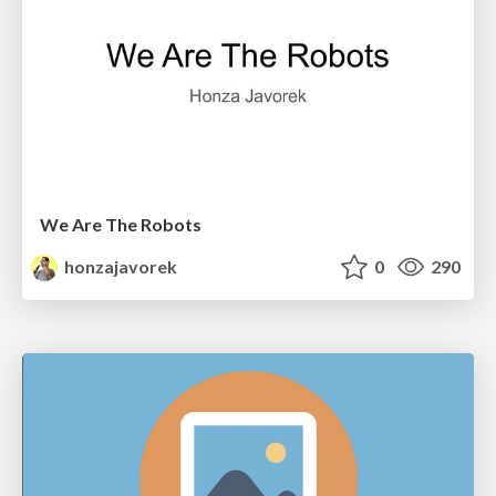
We Are The Robots
honzajavorek
0
290