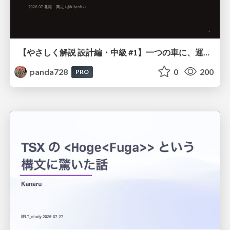
【やさしく解説 設計編・中級 #1】一つの車に、運転手は一人 ～ある倉庫システムの事例から～
panda728
0
200
PRO