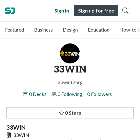
Sign in
Sign up for free
Featured
Business
Design
Education
How-to &
33WIN
33wint2org
0 Decks
0 Following
0 Followers
0 Stars
33WIN
33WIN