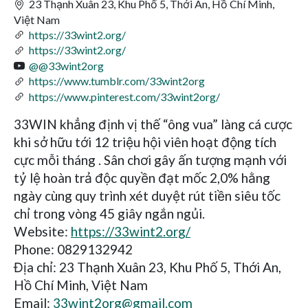
23 Thạnh Xuân 23, Khu Phố 5, Thới An, Hồ Chí Minh,
Việt Nam
https://33wint2.org/
https://33wint2.org/
@@33wint2org
https://www.tumblr.com/33wint2org
https://www.pinterest.com/33wint2org/
33WIN khẳng định vị thế “ông vua” làng cá cược
khi sở hữu tới 12 triệu hội viên hoạt động tích
cực mỗi tháng . Sân chơi gây ấn tượng mạnh với
tỷ lệ hoàn trả độc quyền đạt mốc 2,0% hằng
ngày cùng quy trình xét duyệt rút tiền siêu tốc
chỉ trong vòng 45 giây ngắn ngủi.
Website:
https://33wint2.org/
Phone: 0829132942
Địa chỉ: 23 Thạnh Xuân 23, Khu Phố 5, Thới An,
Hồ Chí Minh, Việt Nam
Email:
33wint2org@gmail.com