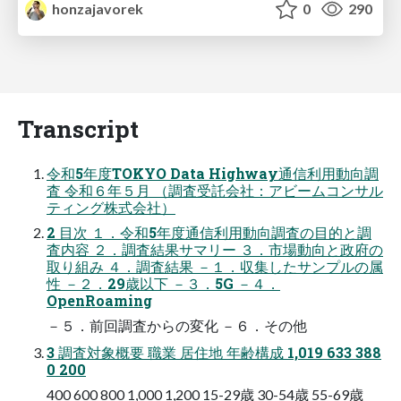
honzajavorek
0
290
Transcript
令和5年度TOKYO Data Highway通信利用動向調
査 令和６年５月 （調査受託会社：アビームコンサル
ティング株式会社）
2 目次 １．令和5年度通信利用動向調査の目的と調
査内容 ２．調査結果サマリー ３．市場動向と政府の
取り組み ４．調査結果 －１．収集したサンプルの属
性 －２．29歳以下 －３．5G －４．
OpenRoaming
－５．前回調査からの変化 －６．その他
3 調査対象概要 職業 居住地 年齢構成 1,019 633 388
0 200
400 600 800 1,000 1,200 15-29歳 30-54歳 55-69歳