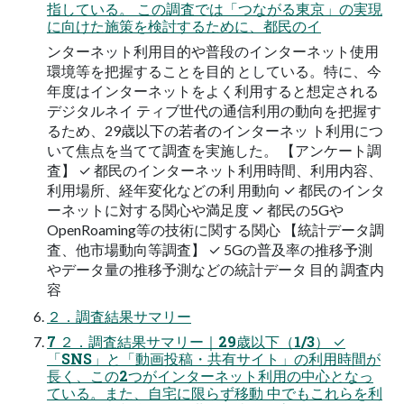
指している。 この調査では「つながる東京」の実現
に向けた施策を検討するために、都民のイ
ンターネット利用目的や普段のインターネット使用
環境等を把握することを目的 としている。特に、今
年度はインターネットをよく利用すると想定される
デジタルネイ ティブ世代の通信利用の動向を把握す
るため、29歳以下の若者のインターネッ ト利用につ
いて焦点を当てて調査を実施した。 【アンケート調
査】 ✓ 都民のインターネット利用時間、利用内容、
利用場所、経年変化などの利 用動向 ✓ 都民のインタ
ーネットに対する関心や満足度 ✓ 都民の5Gや
OpenRoaming等の技術に関する関心 【統計データ調
査、他市場動向等調査】 ✓ 5Gの普及率の推移予測
やデータ量の推移予測などの統計データ 目的 調査内
容
２．調査結果サマリー
7 ２．調査結果サマリー｜29歳以下（1/3） ✓
「SNS」と「動画投稿・共有サイト」の利用時間が
長く、この2つがインターネット利用の中心となっ
ている。また、自宅に限らず移動 中でもこれらを利