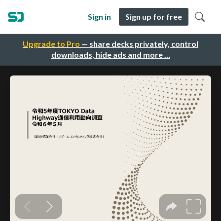
Sign in
Sign up for free
Upgrade to Pro
— share decks privately, control
downloads, hide ads and more …