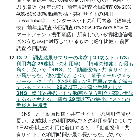
思う場所（経年比較） 前年度調査 今回調査 0% 20%
40% 60% 80% 動画投稿・共有サイトの利用
（YouTube等） インターネットの利用内容（経年比
較） 前年度調査 今回調査 0% 20% 40% 60% 80% ス
マートフォン（携帯電話） 所有している情報通信機
器のうち 5Gに対応しているもの（経年比較） 前回
調査 今回調査
12 ２．調査結果サマリーの考察｜29歳以下（1/2）
利用内容 29歳以下の利用率は「情報の検索」が最も
高く、次いで「SNS」と「動画投稿・共 有サイト」
が高かった。他の世代と比べて「電子メールやメッ
セージ」や「ブログの閲 覧」の利用率が大きく減っ
ていることから、29歳以下は交流の手段として
SNS、娯 楽の手段として動画を使う割合が高い世代
であると考える。 観点 29歳以下の特徴についての
考察 利用時間
「SNS」と「動画投稿・共有サイト」の利用時間が
長い。29歳以下の利用内容ご との利用時間について
1日60分以上の利用に着目すると、「動画投稿・共
有サイ ト」の利用時間が最も長かった。次いで