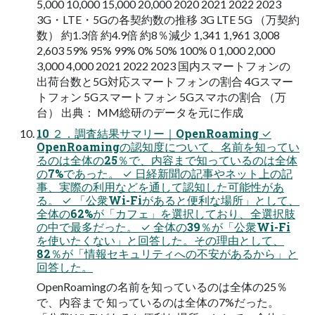
5,000 10,000 15,000 20,000 2020 2021 2022 2023
3G・LTE・5Gの各契約数の推移 3G LTE 5G （万契約
数） 約1.3倍 約4.9倍 約8％減少 1,341 1,961 3,008
2,603 59% 95% 99% 0% 50% 100% 0 1,000 2,000
3,000 4,000 2021 2022 2023 国内スマートフォンの
出荷台数と5G対応スマートフォンの割合 4Gスマー
トフォン 5Gスマートフォン 5Gスマホの割合 （万
台） 出典： MM総研のデータを元に作成
10 ２．調査結果サマリー｜OpenRoaming ✓
OpenRoamingの認知度について、名前を知ってい
るのは全体の25％で、内容まで知っているのは全体
の7%であった。 ✓ 日経新聞の記事やネット上の記
事、実際の利用などを通して認知した可能性があ
る。 ✓ 「公衆Wi-Fiがあると便利な場所」として、
全体の62%が「カフェ」を選択しており、全選択肢
の中で最多だった。 ✓ 全体の39％が「公衆Wi-Fi
を使いたくない」と回答した。その理由として、
82％が「情報セキュリティへの不安があるから」と
回答した。
OpenRoamingの名前を知っているのは全体の25％
で、内容まで 知っているのは全体の7%だった。