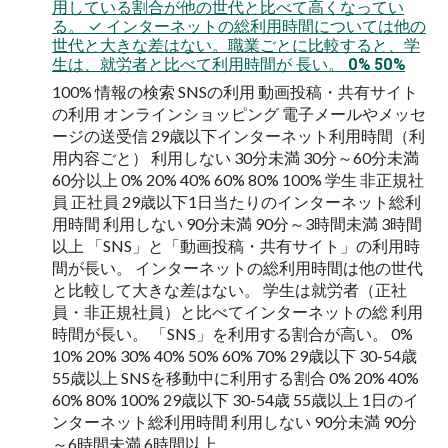
用している割合が他の世代と比べて高くなってい
る。 ✓ インターネットの総利用時間については他の
世代と大きな差はない。職業ごとに比較すると、学
生は、就労者と比べて利用時間が 長い。 0% 50%
100% 情報の検索 SNSの利用 動画投稿・共有サイト
の利用 オンラインショッピング 電子メールやメッセ
ージの送受信 29歳以下インターネット利用時間（利
用内容ごと） 利用しない 30分未満 30分～60分未満
60分以上 0% 20% 40% 60% 80% 100% 学生 非正規社
員 正社員 29歳以下1日当たりのインターネット総利
用時間 利用しない 90分未満 90分～3時間未満 3時間
以上 「SNS」と「動画投稿・共有サイト」の利用時
間が長い。 インターネットの総利用時間は他の世代
と比較して大きな差はない。 学生は就労者（正社
員・非正規社員）と比べてインターネットの総 利用
時間が長い。 「SNS」を利用する割合が高い。 0%
10% 20% 30% 40% 50% 60% 70% 29歳以下 30-54歳
55歳以上 SNSを移動中に利用する割合 0% 20% 40%
60% 80% 100% 29歳以下 30-54歳 55歳以上 1日のイ
ンターネット総利用時間 利用しない 90分未満 90分
～6時間未満 6時間以上