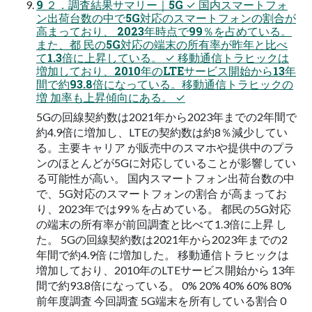
9 ２．調査結果サマリー｜5G ✓ 国内スマートフォ
ン出荷台数の中で5G対応のスマートフォンの割合が
高まっており、 2023年時点で99％を占めている。
また、都 民の5G対応の端末の所有率が昨年と比べ
て1.3倍に上昇している。 ✓ 移動通信トラヒックは
増加しており、2010年のLTEサービス開始から13年
間で約93.8倍になっている。移動通信トラヒックの
増 加率も上昇傾向にある。 ✓
5Gの回線契約数は2021年から2023年までの2年間で
約4.9倍に増加し、LTEの契約数は約8％減少してい
る。主要キャリア が販売中のスマホや提供中のプラ
ンのほとんどが5Gに対応していることが影響してい
る可能性が高い。 国内スマートフォン出荷台数の中
で、5G対応のスマートフォンの割合 が高まってお
り、2023年では99％を占めている。 都民の5G対応
の端末の所有率が前回調査と比べて1.3倍に上昇 し
た。 5Gの回線契約数は2021年から2023年までの2
年間で約4.9倍 に増加した。 移動通信トラヒックは
増加しており、2010年のLTEサービス開始から 13年
間で約93.8倍になっている。 0% 20% 40% 60% 80%
前年度調査 今回調査 5G端末を所有している割合 0