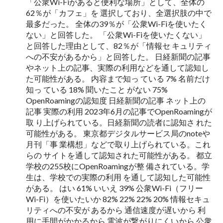
「公衆Wi-Fiがあると便利な場所」として、全体の
62％が「カフェ」を 選択しており、全選択肢の中で
最多だった。 全体の39％が「公衆Wi-Fiを使いたく
ない」と回答した。 「公衆Wi-Fiを使いたくない」
と回答した理由として、82％が「情報セ キュリティ
への不安があるから」と回答した。 日経新聞の記事
やネット上の記事、実際の利用などを通して認知し
た可能性がある。 内容まで知っ ている 7% 名前だけ
知っ ている 18% 聞いたこと がない 75%
OpenRoamingの認知度 日経新聞の記事 ネット上の
記事 実際の利用 2023年6月の記事でOpenRoamingが
取 り上げられている。日経新聞の読者に認知さ れた
可能性がある。 東京都デジタルサービス局のnoteや
月刊「事 業構想」などで取り上げられている。これ
らの サイトを通して認知された可能性がある。 都立
学校の255校にOpenRoamingが整 備されている。学
生は、学校での実際の利用 を通して認知した可能性
がある。 はい 61% いいえ 39% 公衆Wi-Fi（フリー
Wi-Fi）を使いたいか 82% 22% 22% 20% 情報セキュ
リティへの不安が あるから 通信速度が遅いから 利
用に手間がかかるから 電波が繋がりにくいから 公衆