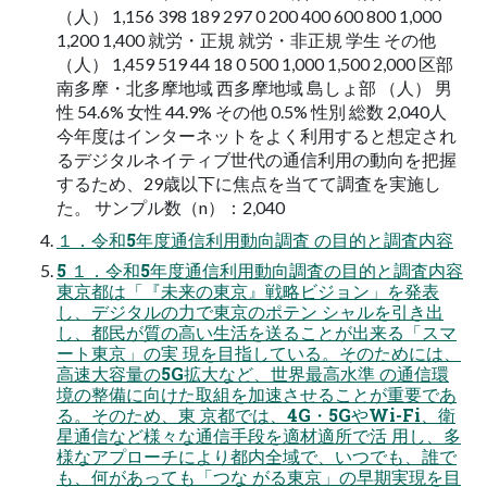
（人） 1,156 398 189 297 0 200 400 600 800 1,000
1,200 1,400 就労・正規 就労・非正規 学生 その他
（人） 1,459 519 44 18 0 500 1,000 1,500 2,000 区部
南多摩・北多摩地域 西多摩地域 島しょ部 （人） 男
性 54.6% 女性 44.9% その他 0.5% 性別 総数 2,040人
今年度はインターネットをよく利用すると想定され
るデジタルネイティブ世代の通信利用の動向を把握
するため、29歳以下に焦点を当てて調査を実施し
た。 サンプル数（n）：2,040
１．令和5年度通信利用動向調査 の目的と調査内容
5 １．令和5年度通信利用動向調査の目的と調査内容
東京都は「『未来の東京』戦略ビジョン」を発表
し、デジタルの力で東京のポテン シャルを引き出
し、都民が質の高い生活を送ることが出来る「スマ
ート東京」の実 現を目指している。そのためには、
高速大容量の5G拡大など、世界最高水準 の通信環
境の整備に向けた取組を加速させることが重要であ
る。そのため、東 京都では、4G・5GやWi-Fi、衛
星通信など様々な通信手段を適材適所で活 用し、多
様なアプローチにより都内全域で、いつでも、誰で
も、何があっても「つな がる東京」の早期実現を目