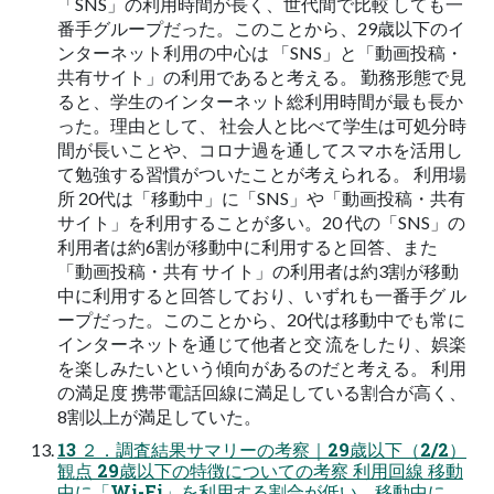
「SNS」の利用時間が長く、世代間で比較 しても一
番手グループだった。このことから、29歳以下のイ
ンターネット利用の中心は 「SNS」と「動画投稿・
共有サイト」の利用であると考える。 勤務形態で見
ると、学生のインターネット総利用時間が最も長か
った。理由として、 社会人と比べて学生は可処分時
間が長いことや、コロナ過を通してスマホを活用し
て勉強する習慣がついたことが考えられる。 利用場
所 20代は「移動中」に「SNS」や「動画投稿・共有
サイト」を利用することが多い。20 代の「SNS」の
利用者は約6割が移動中に利用すると回答、また
「動画投稿・共有 サイト」の利用者は約3割が移動
中に利用すると回答しており、いずれも一番手グ ル
ープだった。このことから、20代は移動中でも常に
インターネットを通じて他者と交 流をしたり、娯楽
を楽しみたいという傾向があるのだと考える。 利用
の満足度 携帯電話回線に満足している割合が高く、
8割以上が満足していた。
13 ２．調査結果サマリーの考察｜29歳以下（2/2）
観点 29歳以下の特徴についての考察 利用回線 移動
中に「Wi-Fi」を利用する割合が低い。移動中に