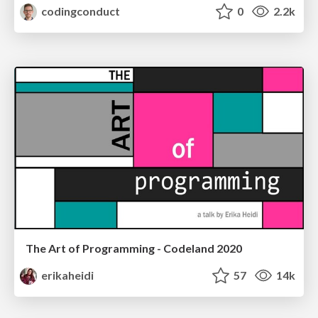
codingconduct
0
2.2k
The Art of Programming - Codeland 2020
erikaheidi
57
14k