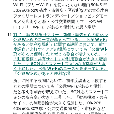
Wi-Fi（フリーWi-Fi）を使いたくない理由 50% 51%
53% 60% 62% 省庁・市役所・区役所などの官公庁舎
ファミリーレストラン デパート／ショッピングモー
ル／商店街など 駅・公共交通機関 カフェ 公衆Wi-
Fi（フリーWi-Fi）があると便利だと思う場所
11 ２．調査結果サマリー｜前年度調査からの変化 ✓
公衆Wi-Fiのニーズが高まっている。「公衆Wi-Fi
があると便利な場所」に関する設問において、前年
度調査と比較するとどの場所につ いても「公衆Wi-
Fiがあると便利」だと考える割合が増えていた。 ✓
「動画投稿・共有サイト」の利用割合が大きく増加
した。 ✓ 5G対応のスマートフォンの所有率が大き
く上昇した。 公衆Wi-Fiのニーズが高まっている。
「公衆Wi-Fiがあると便利な場
所」に関する設問において、前年度調査と比較する
とどの場所につい ても「公衆Wi-Fiがあると便利」
だと考える割合が増えていた。 5G対応のスマートフ
ォンの所有率が大きく上昇した。 「動画投稿・共有
サイト」の利用割合が大きく増加した。 0% 20%
40% 60% 80% 駅・公共交通機関 省庁・市役所など
港・空港 医療施設 公園 公衆Wi-Fiがあると便利だと