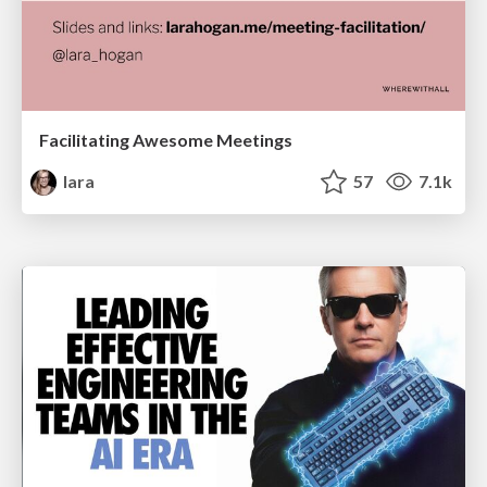
Facilitating Awesome Meetings
lara
57
7.1k