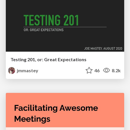
Testing 201, or: Great Expectations
jmmastey
46
8.2k