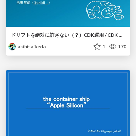
ドリフトを絶対に許さない（？）CDK運用 / CDK Ops with Zero Tolerance for Drifts (?)
akihisaikeda
1
170