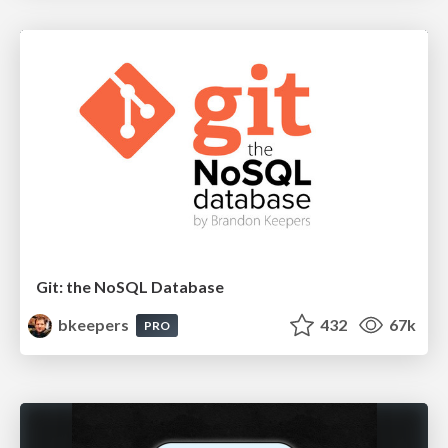
Git: the NoSQL Database
bkeepers
432
67k
PRO