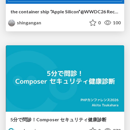
the container ship “Apple Silicon”@WWDC26 Recap -Japan-\(region).swift
shingangan
0
100
5分で問診！Composer セキュリティ健康診断