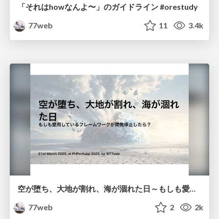
「それはhowなんよ〜」のガイドライン #orestudy
77web
11
3.4k
空が堕ち、大地が割れ、海が涸れた日～もしも愛用しているフレームワークが開発停止したら？～ #phperkaigi 2025
77web
2
2k