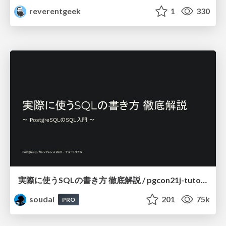
reverentgeek
1
330
実際に使うSQLの書き方 徹底解説 / pgcon21j-tutorial
soudai
201
75k
PRO