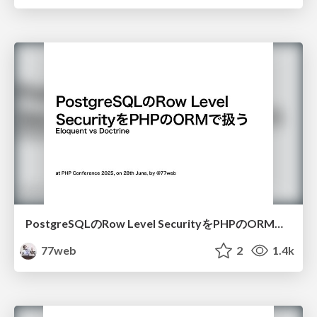
PostgreSQLのRow Level SecurityをPHPのORMで扱う Eloquent vs Doctrine #phpcon #track2
77web
2
1.4k