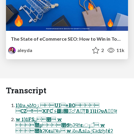
The State of eCommerce SEO: How to Win in Today's Products SERPs - #SEOweek
aleyda
2
11k
Transcript
1)1ษڧձ!౦ژ UI+BO
CZ!XFC ͨͱ͑͹ɺ౜༲͛🍗Λ༲͛ͳ͕Β 1)1ίʔυΛॻٕ͘ज़
w 1)1FSྺ೥ w
೥ʙ೥ϑϦʔϥϯε։ൃऀ w
೥ࣗࣾαʔϏεاۀʹब৬ w స৬ΛܦͯɺݱࡏʢגʣϦϯέʔ