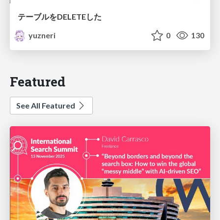
テーブルをDELETEした
yuzneri
0
130
Featured
See All Featured