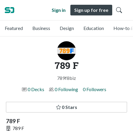
Sign in
Sign up for free
Featured
Business
Design
Education
How-to &
789 F
789f8biz
0 Decks
0 Following
0 Followers
0 Stars
789 F
789 F