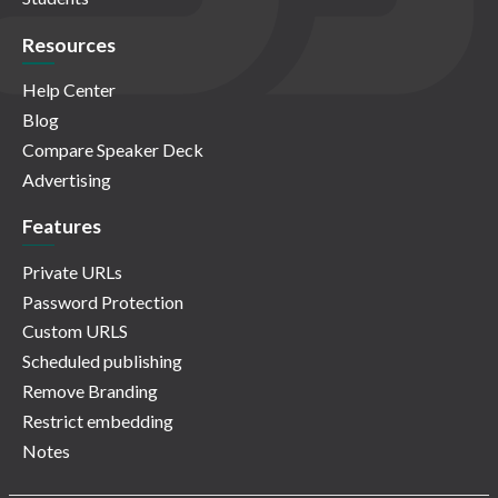
Resources
Help Center
Blog
Compare Speaker Deck
Advertising
Features
Private URLs
Password Protection
Custom URLS
Scheduled publishing
Remove Branding
Restrict embedding
Notes