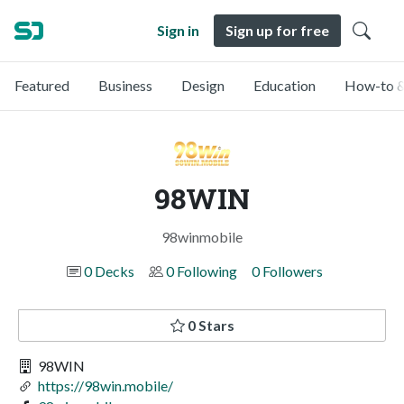
Sign in
Sign up for free
Featured
Business
Design
Education
How-to &
98WIN
98winmobile
0 Decks
0 Following
0 Followers
0 Stars
98WIN
https://98win.mobile/