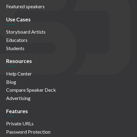
Featured speakers
Use Cases
Storyboard Artists
Educators
Students
Resources
Help Center
Blog
Compare Speaker Deck
Advertising
Features
Private URLs
Password Protection