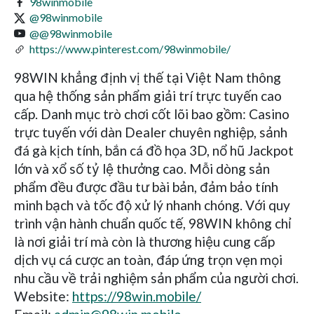
98winmobile
@98winmobile
@@98winmobile
https://www.pinterest.com/98winmobile/
98WIN khẳng định vị thế tại Việt Nam thông
qua hệ thống sản phẩm giải trí trực tuyến cao
cấp. Danh mục trò chơi cốt lõi bao gồm: Casino
trực tuyến với dàn Dealer chuyên nghiệp, sảnh
đá gà kịch tính, bắn cá đồ họa 3D, nổ hũ Jackpot
lớn và xổ số tỷ lệ thưởng cao. Mỗi dòng sản
phẩm đều được đầu tư bài bản, đảm bảo tính
minh bạch và tốc độ xử lý nhanh chóng. Với quy
trình vận hành chuẩn quốc tế, 98WIN không chỉ
là nơi giải trí mà còn là thương hiệu cung cấp
dịch vụ cá cược an toàn, đáp ứng trọn vẹn mọi
nhu cầu về trải nghiệm sản phẩm của người chơi.
Website:
https://98win.mobile/