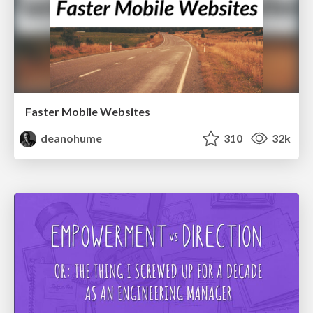
Faster Mobile Websites
deanohume
310
32k