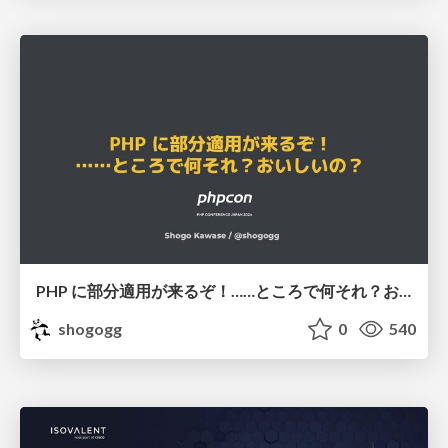
PHP に部分適用が来るぞ！……ところで何それ？おいしいの？ #phpcon / phpcon-2026
shogogg
0
540