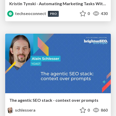
Kristin Tynski - Automating Marketing Tasks With AI
techseoconnect
0
430
PRO
The agentic SEO stack - context over prompts
schlessera
0
860