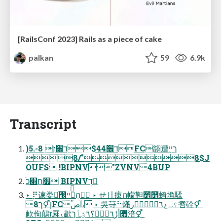
[RailsConf 2023] Rails as a piece of cake
palkan
59
6.9k
Transcript
)5.-ד׮$44ד׮זְ 8FC䪮遭ךײִֻ
8$"/8J
OUFS !BIPNV"ZVNV4BUP
ֿ׿ח׍כ BIPNVדׅ
‣ ⡟谏娄ׁהֲ֮ײ׬ ‣ せ〢㾊ה幪靼׾⿾䗁埆騥
ן⚥ך8FCؒٝآص، ‣ 吳䒭⠓爡؟؎غ٦ؒ٦آؑٝز㖈硂⚥ 
欰佝鷏ז厤⹛歗أزٔ٦ىؚٝ؟٦ؽأךꟚ涪⚥ 