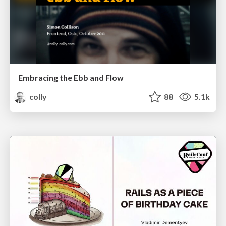
Embracing the Ebb and Flow
colly
88
5.1k