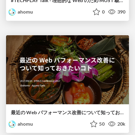
#TECHPLAY Talk - 理想的な Web のため MUST 駆動で主語が大きくなったキャリア
ahomu
0
390
最近の Web パフォーマンス改善について知っておきたいコト
ahomu
50
20k