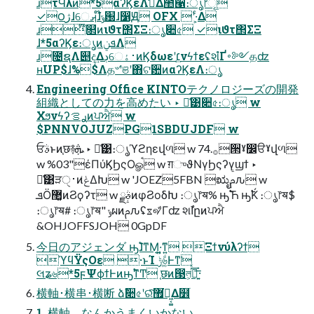
ɹτϤλͷ*5αʔϏεΛࢧ͑Δ಺੡։ൃ෦ୂ
✓౦ژɺେࡕɺ໊ݹ԰ɺ෱Ԭ OFX ʹ·͕ͨΔ
ɹ໊௒ͷιϑτ΢ΣΞ։ൃ૊৫ ✓ιϑτ΢ΣΞ
ɺ*5αʔϏε։ൃͷܦݧΛ
ɹ೔ຊΛ୅ද͢Δڊେ࢈ۀͷϏδωεʹ׆͔͢νϟϯεʢશํҐ࠾༻தʣ
ʜUP$ɺ%$Λத৺ʹଞʹ΋ଟ਺ͷαʔϏεΛ։ൃ
Engineering Office KINTOテクノロジーズの開発
組織としての⼒を⾼めたい ‣ ྫ͑͹૊৫։ൃ w
Χϧνϟʔࢪࡦͷਪਐ w
$PNNVOJUZPG1SBDUJDF w
ਓࣄͱͷ֤छ࿈ܞ ‣ ྫ͑͹։ൃϓϩηεվળ w 74.࡞੒ˠ෼ੳˠվળ
w %03"έΠύϏϦςΟௐࠪ w ग़ுϑΝγϦςʔγϣϯ ‣
ྫ͑͹ੜ࢈ੑͷݟ͑ΔԽ w 'JOEZ5FBN ಋೖࢧԉ w
ܦӦ޲͚ͷϨϙʔτ w ࣄྫͷφϨοδԽ ։ൃ෦ॺ% ԣ࣠Ћ ԣ࣠Ќ ։ൃ෦ॺ$
։ൃ෦ॺ# ։ൃ෦ॺ" ݸผͷࢧԉʢೱ୶͋Γʣ શࣾاըͷਪਐ
&OHJOFFSJOH 0GpDF
今⽇のアジェンダ ԣ࣠ɺͳΜ͔͏·͍͔͘ͳ͍ Ξϯνύλʔϯ
ϓϥΫςΟε ·ͱΊ ݱ৬͚ͩͰͳ͘
લʑ৬*5ϝΨϕϯͰͷԣ࣠ͳͲ ֤छͷ൓ল͕͍ࠞͬͯ͟·͢
横軸･横串･横断 ձࣾ૊৫ʹରͯ͠޿͘ಇ͖͔͚Δ໾ׂ
1. 横軸、なんかうまくいかない