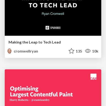
Making the Leap to Tech Lead
cromwellryan
135
10k