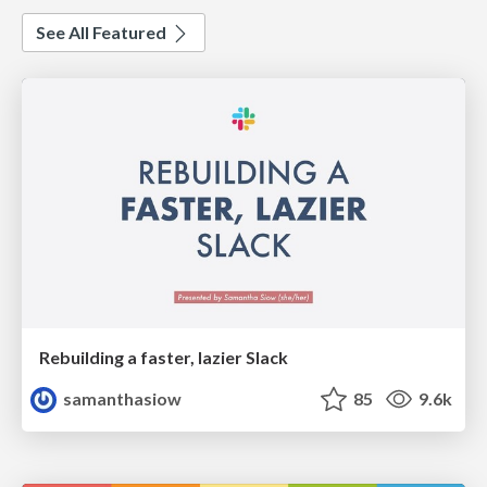
See All Featured
Rebuilding a faster, lazier Slack
samanthasiow
85
9.6k