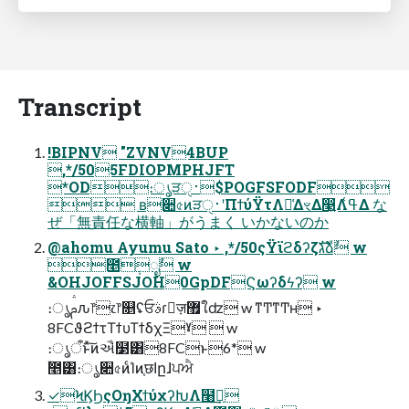
Transcript
!BIPNV "ZVNV4BUP
,*/505FDIOPMPHJFT
*OD։ൃੜ࢈ੑ$POGFSFODF
 ʙ૊৫ͷੜ࢈ੑʹΠϯύΫτΛ༩͑ΔৼΔ෣͍Λߟ͑Δ な
ぜ「無責任な横軸」がうまく いかないのか
@ahomu Ayumu Sato ‣ ,*/50ςΫϊϩδʔζגࣜձࣾ w
೥݄ೖࣾ w
&OHJOFFSJOH0GpDFϚωʔδϟʔ w
։ൃࢧԉ෦෭෦௕ʢਓࣄɾٕज़޿ใʣ w ͳͲͳͲʜ ‣
8FCϑϩϯτΤϯυΤϯδχΞˠ  w
։ൃऀͱͯ͠ͷઐ໳͸8FCͱ6* w
ۙ೥͸։ൃ૊৫ͷͨΊͷ֤छاըɺਪਐ
✓ϞϏϦςΟŋΧϯύχʔԽΛ໨ࢦ͢