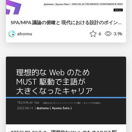
SPA/MPA 議論の俯瞰と 現代における設計のポイント - #tfcon 2022 フロントエンド設計
ahomu
6
3.9k