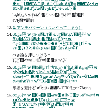
૊৫͕େ͖͘ͳΕ͹ͳΔ΄ͲɺӨڹྗΛൃشͯ͠ɺมԽΛੜΈग़͢͜ͱ͸೉͘͠ͳΔ w
ຊདྷͷ໨తΛՌͨͤͳ͔ͬͨΓظ଴ʹԠ͑ΒΕͳ͔ͬͨΓͷ··ɺܗ֚Խͯ͠͠·͏͜ͱ΋
·ͨԣ࣠ͷਓ͕ۭؾΛ ಡ·ͳ͍͜ͱݴͬͯΔ ͏ͪʹ͸ඞཁؔ܎͕ɹ ͳ͍Μ͚ͩͲͳ͊ ෇͖߹ͬͯ΋͍͍͚Ͳ
ରԠ಺༰͸ܾΊͯͶ
2. アンチパターン（ついやってしまう）
యܕྫ  w ݱঢ়ͷʮ଍Γͳ͍΋ͷɺྑ͘ͳ͍΋ͷʯΛ՝୊ͱܾͯ͠Ί͚ͭͯ͠·͏ w
Ұൠ࿦Λࠜڌʹͨ͠ʮ΂͖࿦ʯ͸Ͳ͏ͯ͠΋ड͚खʹڹ͖ͮΒ͍ w
ળҙ͕ઌཱͭ͹͔Γʹ૬खͷࣄ৘΍੍໿ΛߟྀͰ͖͍ͯͳ͔ͬͨΓɺࢹ࠲͕௿͘ݟ͑ͨΓ w
ଟ͘ͷ෺ࣄ͕τϨʔυΦϑͷҙࢥܾఆͰ੒Γཱ͍ͬͯΔ͜ͱΛݟམͱͯ͠͠·ͬͨΓ
べき論を押しつける ߹
ҙ͞Ε͍ͯͳ͍՝୊Λউखʹઃఆͯ͠ɺͦ͜ʹl΂͖࿦zΛͿ͚ͭͯ͠·͏
యܕྫ  w ൓ର੎ྗʹͳΓͦ͏ͳਓɺ͕ࣖ௧͍͜ͱΛݴ͏ਓ͔Βڑ཭Λஔ͍ͯ͠·͏ w
ϦϦʔε௚લ΍ϦϦʔεޙʹɺखΛ͚͕͍ͭͨ൓ಈͱͯ͠ද໘Խͯ͠͠·͍͕ͪ w
ಛఆͷ୭͔Ͱͳ͘ͱ΋ɺࣾ಺ҰൠͷຎࡲΛආ͚ϒϥοΫϘοΫεͰਐΊΔͷ΋
ಉ༷ͷϦεΫ w ͨͩͳΒ͵ࣄ৘͕͋Δ৔߹͸Ŋ͓͖ͯ͞ͱ͠·͢
摩擦を避ける ͋ͷਓ෦ॺ͸೉͍͔͠Βޙʹճͦ͏PSεϧʔ͠Α͏ŋŋŋ
యܕྫ  w ࣾ಺͔Βͷ఍߅΍൷൑Λड͚ͨ͋ͱʹؕΓ΍͍͢ফۃతͳঢ়ଶ w
τοϓμ΢ϯͷ͓๽෇͖ͳͲ͕ແ͍ͱɺੵۃతʹಈ͚ͳ͘ͳͬͯ͠·͏ w
ࣗ෼ͨͪͰมԽΛੜΈग़ͦ͏ͱ͠ͳ͍Өڹྗ΋֦͕Βͳ͍ w