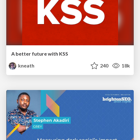
A better future with KSS
kneath
240
18k