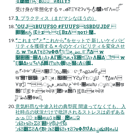
·͘͞͠ແ੹೚ͳԣ࣠ʹ·͙ͬ͠ΒɺෛͷαΠΫϧ
受け⾝が常態化する ফۃతͳΞϓϩʔνʹཧ༝Λ͚ͭͯɺࣗ෼ͨͪͱपΓΛೲಘͤͯ͞͠·͏
3. プラクティス（まだマシなほうの）
"OUJ1BUUFSO #FUUFS1SBDUJDF 
΂͖࿦ͷԡ͚ͭ͠ l͜Ε·Ͱzͱz͜Ε͔ΒzΛ ηοτͰ࿩͢
“これまで”と”これから”をセットで 新しいケイパビ
リティを獲得する = 今のケイパビリティを変化させ
る w ͲͷΑ͏ͳτϨʔυΦϑΛ͖ͯͯ͠ݱঢ়ʹࢸͬͨͷ͔ڞ௨ೝࣝΛͭ͘Δ w
໰୊΍ෆ଍Λݟ͚ͭΔ͜ͱΑΓ΋ɺࠓͷڧΈ΍ग़དྷ͍ͯΔ͜ͱΛ஌Δ΄͏͕ॏཁ w
ͦΕ͕෼͔Δͱʮ࣍ʹԿΛ͢Δ΂͖͔ɺͲ͏มԽ͢΂͖͔ʯͱ͍͏໨ઢΛଗ͑΍͍͢
த్࠾༻ʹΑͬͯ ਨ௚্ཱͪ͛ŋن໛֦େ ଟ༷ͳഎܠͷਓࡐ
खް͘ߴ౓ͳ໾ׂ෼୲ ༷ʑͳੑ࣭ͷۀ຿΍ ϓϩμΫτ։ൃ͕Մೳ ࣍Ͳ͏͢ΔʁΛ
Ұॹʹߟ͍͑ͨ "* ։ൃ؀ڥͷมԽ ࠾༻ࢢ৔ͷมԽ ։ൃମ੍ͷ੒ख़
੒Γཱͪ l͜Ε·Ͱzͷઓज़ ݱ࣌఺Ͱͷ੒Ռ l͜Ε͔Βzͷઓज़
طʹى͖͍ͯΔ಺֎ͷಈ͖
意気軒昂な中途⼊社の典型罠 間違ってなくても、⼊
社時点の状況だけで批評されるストレスは必ずある
ࡏ੶ظؒ ࡏ੶ ະ஌ͷաڈ ະ஌ ೖࣾ࣌఺ͷධՁ
ʻɹίϨͱιϨͱΞϨ͕՝୊Ͱ͢Ͷʂ͋͞վળ͠·͠ΐ͏ʂ
ʻɹίϨ͸ΞϨΛղܾ͔ͯ͠ΒͰɺιϨ͸ίϨͱτϨʔυΦϑͨ͠ΜͩΑʂ ྺ࢙తܦҢͷهԱ