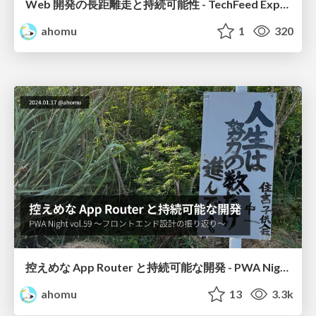
Web 開発の長距離走と持続可能性 - TechFeed Experts Night#31 〜 フロントエンドアーキテクチャの現状と未来
ahomu
1
320
控えめな App Router と持続可能な開発 - PWA Night vol.59
ahomu
13
3.3k