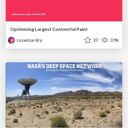
Optimising Largest Contentful Paint
csswizardry
37
3.9k