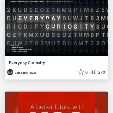
Everyday Curiosity
cassininazir
0
270