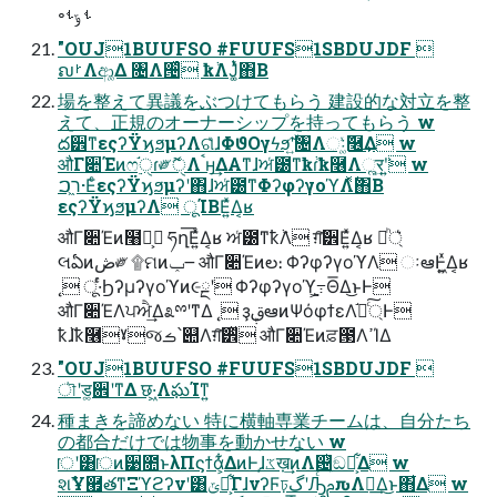
৽ࢀ ݹࢀ
"OUJ1BUUFSO #FUUFS1SBDUJDF 
ຎࡲΛආ͚Δ ৔Λ੔͑ͯ ҟٞΛͿ͚ͭͯ΋Β͏
場を整えて異議をぶつけてもらう 建設的な対⽴を整
えて、正規のオーナーシップを持ってもらう w
ద੾ͳεςʔΫϗϧμʔΛଗ͑ͯɺΦϑΟγϟϧʹ͍ۙ͠৔Λઃ͚ͯٞ࿦͢Δ w
औΓ૊Έͷෆ࣮֬ੑɾ༗ޮੑΛࠨӈ͢ΔΑ͏ͳɺਅͬ౰ͳҟٞɾҟ࿦Λૣ͘र͍ʹ͍͘ w
ר͖ࠐ·ΕͨεςʔΫϗϧμʔʹ΋ɺਅͬ౰ͳΦʔφʔγοϓΛ࣋ͬͯ΋Β͏
εςʔΫϗϧμʔΛ ूΊΒΕ͍ͯΔ͔ʁ
औΓ૊Έͷ໨త͕ ཧղ͞Ε͍ͯΔ͔ʁ ਅͬ౰ͳҟٞΛ ग़͠੾Ε͍ͯΔ͔ʁ ্ཱͪ͛
લఏͷڞ༗ ۩ମͷݕ౼ औΓ૊Έͷల։ ΦʔφʔγοϓΛ ઃఆͰ͖͍ͯΔ͔ʁ
˛ ू·ͬͨϦʔμʔγοϓͷ૯ྔʹ Φʔφʔγοϓֻ͕͚߹Θ͞Δ͜ͱͰ
औΓ૊ΈΛਪਐ͢Δ೩ྉʹͳΔ ˛ ҙࢥܾఆͷΨόφϯεΛ֬อ্ͨ͠Ͱ
ҟٞɺҟ࿦ˠજࡏ՝୊Λग़͠੾ͬͯ औΓ૊Έͷਫ਼౓ΛߴΊΔ
"OUJ1BUUFSO #FUUFS1SBDUJDF 
ৗʹड͚਎ʹͳΔ छ·͖ΛఘΊͳ͍
種まきを諦めない 特に横軸専業チームは、⾃分たち
の都合だけでは物事を動かせない w
ॎʹ͸ॎͷ੹೚ͱλΠϛϯά͕͋ΔͷͰɺػ͕ख़͢ͷΛ଴ͭඞཁ͕͋Δ w
શࣾҰ཯తͳΞϓϩʔνʹ͸ݶք͕͋ΓɺνʔϜঢ়گʹԠͨ͡ࢧԉΛཁ͢Δ͜ͱ΋͋Δ w