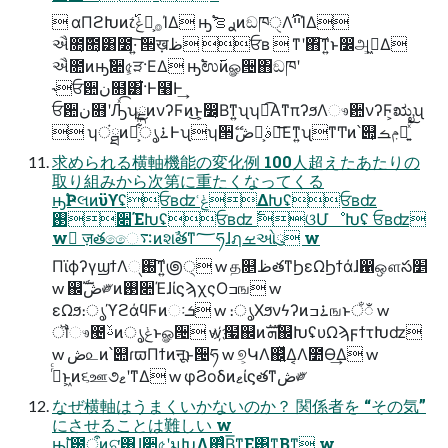
 αΠϩԽͷ෭࡞༻͕ݟ͑࢝ΊΔ ԣ࣠ࢪࡦͷඞཁੑΛײ࢝͡ΊΔ
ઐ೚͔݉೚͔͸೰·͍͠ ੒ख़ظ ਓʙ  ͳʹ΋͠ͳ͍ͱ෼அ͕ى͖Δ
ઐ೚ͷԣ࣠૊৫͕ੜ·ΕΔ ԣ࣠ಉ࢜ͷௐ੔΋ඞཁʹ
˞ਓ਺ن໛͸͋͘·Ͱ໨҆Ͱ͢
ਓ਺ن໛ʹԠͯ͡ʮྡͷνʔϜͷ͜ͱ͕෼͔Βͳ͍ʯʮಉ͡Α͏ͳπʔϧΛෳ਺νʔϜ͕ಋೖʯ
 ʮंྠͷ࠶ൃ໌͕͋ͪͪ͜Ͱʯʮ੒ޭࣄྫ͕ڞ༗͞Εͳ͍ʯͳͲͷ՝୊͕ݦࡏԽ͍ͯ͘͠
求められる横軸機能の変化例 100⼈超えたあたりの
取り組みから次第に重たくなってくる
ԣ࣠Ҏલͷϋϒʢਓʙʣ ݟ͑ΔԽʢਓʙʣ
࢓૊ΈԽʢਓʙʣ ࣋ଓՄೳԽʢ ਓʙʣ
w ٕज़తෛ࠴ͷશࣾతͳ؅ཧɺฦࡁઓུ w
ΠϊϕʔγϣϯΛ્֐͠ͳ͍౷੍ w த௕ظతͳϦεΩϦϯάɺ഑ஔస׵
w ஌ࣝڞ༗ͷ࢓૊ΈɺίϛϡχςΟߏங w
εΩϧ։ൃϓϩάϥϜͷઃܭ w ։ൃΧϧνϟʔͷ࠶ߏஙͱਁಁ w
ॏෳ౤ࢿͷൃݟͱௐ੔ w ҉໧஌ͷܗࣜ஌ԽʢυΩϡϝϯτԽʣ
w ڞ௨ͷ՝୊ɾϖΠϯͷऩूͱ੔ཧ w ୭͕ԿΛ஌͍ͬͯΔ͔Λ೺Ѳ͢Δ w
ࠔͬͨͱ͖ͷ૬ஊ૭ޱʹͳΔ w φϨοδͷޱίϛతͳڞ༗
なぜ横軸はうまくいかないのか？ 関係者を “その気”
にさせることは難しい w
ԣ࣠୲౰ऀͷଟ͘͸ɺ૊৫ʹมԽΛ΋ͨΒ͞ͳ͚Ε͹ͳΒͳ͍ w