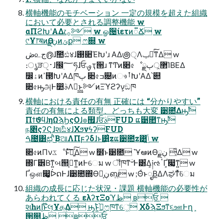
横軸機能のモチベーション ⼀定の規模を超えた組織
において必要とされる調整機能 w
αΠϩԽʹΑΔ෭࡞༻ w ௐ੔ίετͷ૿Ճ w
୯Ұ෦ॺͷӨڹྗͷݶք ෆ଍ w
ڞ௨ج൫ɺࣾ಺ඪ४ɺ࢓૊ΈԽʹɹ ΑΔ౷੍Λݕ౼ͨ͘͠ͳΔ w
։ൃੜ࢈ੑɺ඼࣭؅ཧɺਓࡐҭ੒ɹ ͳͲͷ૊৫ೳྗ޲্͕ٻΊΒΕΔ
෼ۀͷߴ౓ԽʹΑΔཁٻ ૊৫ߏ଄ͷෳࡶԽʹΑΔ՝୊
૊৫ԣஅͰ෺ࣄΛಈ͔͢ͱ͖༻ͷΞϓϩʔν͕ඞཁ
横軸における責任の有無 正確には “分かりやすい”
責任の有無による類型、どっちも⼤変 ੹೚͋Δԣ࣠
ΠϯϑϥɺηΩϡϦςΟɺ๏຿ɺਓࣄFUD ແ੹೚ͳԣ࣠
ந৅ςʔϚɺશࣾඪ४ɺΧϧνϟʔFUD
ࠓ೔͸ಛʹͪ͜ΒଆΛΠϝʔδɺͱ͸͍͑zແ੹೚z͸ݴ͍͗ͨ͢ w
૊৫ͷΠνػೳͱཱ͍ͯ֬ͯ͠͠Δ w ໾ׂͱ੹೚ ˺ҰఆͷӨڹྗ ͕͋Δ w
΍Γ੾Βͳ͍બ୒ࢶ͕ͳ͍ͷͰେม w ॏཁͳؔ৺Ͱ͸͋Δ͕༏ઌॱҐ͕෇͔ͳ͍ w
Ґஔ෇͚͕ᐆດͰɺ੹೚΍Өڹྗ͕ബ͍ w ;ΘͬͱೖΒ͟ΔΛಘͳͯ͘େม
組織の成⻑に応じた状況・課題 横軸機能の必要性が
あらわれてくる ελʔτΞοϓظ ʙਓ 
શһͷإͱ໊લ͕Ұக͢Δ ԣ࣠ͱ͍͏֓೦͕ෆཁͳେ͖͞ ΧδϡΞϧͳ૬ஊͰղܾ
੒௕ظ ʙਓ