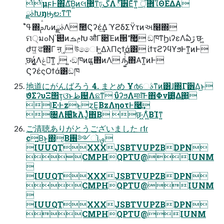
ͭͭμϝͰ΋͕࣍͋Δ͘Β͍ͷલ޲͖ͳঢ়گΛ్੾Εͤ͞ͳ͍ ؔ܎ऀ͕ใΘΕΔΑ͏
ࣄྫԽŋԣల։ͳͲ
ߟ͑ํ΍ࢧԉͷࣄྫΛ ࣾ಺Ϛʔέ͢Δ ϓϩδΣΫτͷઅ໨΍
ମ੍มߋŊ՝୊ͷݦࡏԽ औΓ૊Έͷ੒ޭʹ޲͚ ඞཁͳϦιʔεΛఏڙ छ·͖
ժਧ͖ ਫ΍Γ ऩ֭ ˛ উෛͰ͖ΔλΠϛϯά͸ ίϯτϩʔϥϒϧͰͳ͍ͷͰ
֤छͷ͖͔͚ͬΛݟಀ͞ͳ͍ ˛ ͍·ඞཁͷແ͍΋ͷΛ ԡ͚ͭͯ͠΋Α͘ͳ͍ͷͰ
ϚʔέςΟϯά͸ඞཁ
地道にがんばろう 4. まとめ Ұ൪େࣄͳͷ͸ɺ΍Γ੾Δ͜ͱ
ϑΣʔυΞ΢τ͕ଓ͘ͱظ଴Λଛͳ͏ ΰʔϧΛमਖ਼ͯ͠Ͱ΋Φν͸͚ͭΔ΂͖
l͜Ε·Ͱzͱz͜Ε͔ΒzΛηοτͰ࿩͢
৔Λ੔͑ͯҟٞΛͿ͚ͭͯ΋Β͏ छ·͖Λ͖͋ΒΊͳ͍
ご清聴ありがとうございました ɾ˦ɾ
c͍Β͢ͱ΍͔Β࢖༻ૉࡐ
IUUQTXXXJSBTVUPZBDPN
CMPHQPTU@IUNM

IUUQTXXXJSBTVUPZBDPN
CMPHQPTU@IUNM

IUUQTXXXJSBTVUPZBDPN
CMPHQPTU@IUNM