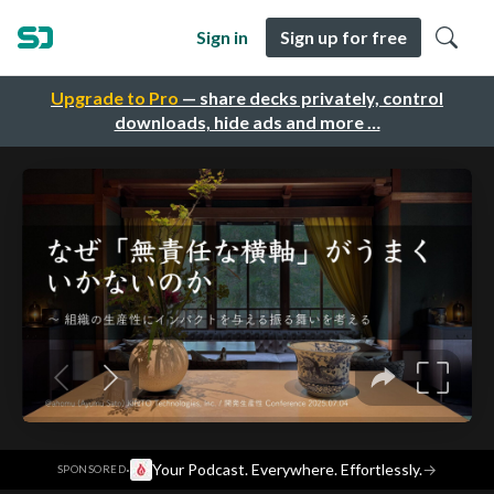
Sign in
Sign up for free
Upgrade to Pro
— share decks privately, control
downloads, hide ads and more …
·
Your Podcast. Everywhere. Effortlessly.
→
SPONSORED