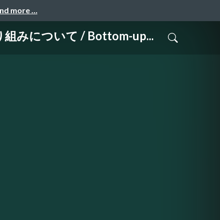
and more …
て / Bottom-up...