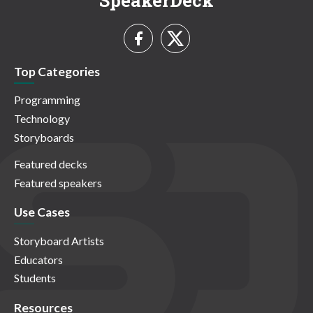
Top Categories
Programming
Technology
Storyboards
Featured decks
Featured speakers
Use Cases
Storyboard Artists
Educators
Students
Resources