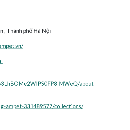
n , Thành phố Hà Nội
ampet.vn/
l
/UC63LhBOMe2WIPS0FP8IMWeQ/about
ng-ampet-331489577/collections/