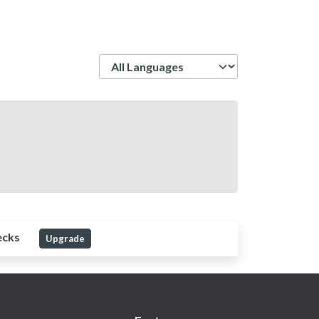
Language
ecks
Upgrade