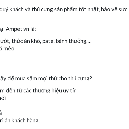
uý khách và thú cưng sản phẩm tốt nhất, bảo vệ sức k
ại Ampet.vn là:
 ướt, thức ăn khô, pate, bánh thưởng,…
hó mèo
 cậy để mua sắm mọi thứ cho thú cưng?
ẩm đến từ các thương hiệu uy tín
mới
ả
ri ân khách hàng.