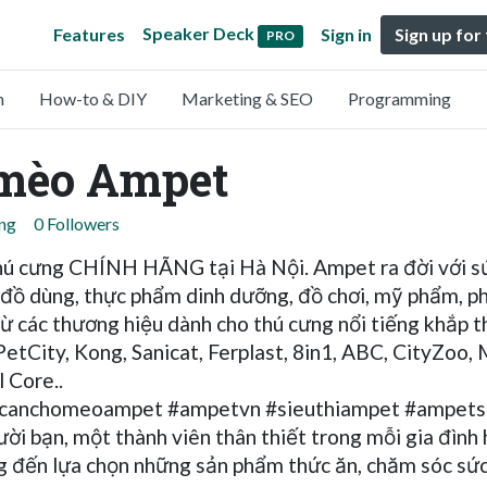
Speaker Deck
Features
Sign in
Sign up for
PRO
n
How-to & DIY
Marketing & SEO
Programming
 mèo Ampet
ing
0 Followers
 thú cưng CHÍNH HÃNG tại Hà Nội. Ampet ra đời với s
, đồ dùng, thực phẩm dinh dưỡng, đồ chơi, mỹ phẩm, 
ừ các thương hiệu dành cho thú cưng nổi tiếng khắp th
PetCity, Kong, Sanicat, Ferplast, 8in1, ABC, CityZoo,
 Core..
ucanchomeoampet #ampetvn #sieuthiampet #ampets
ời bạn, một thành viên thân thiết trong mỗi gia đình 
 đến lựa chọn những sản phẩm thức ăn, chăm sóc sức 