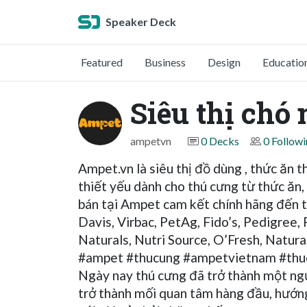
Speaker Deck
Featured
Business
Design
Educatio
Siêu thị chó
ampetvn
0 Decks
0 Follow
Ampet.vn là siêu thị đồ dùng , thức ăn
thiết yếu dành cho thú cưng từ thức ăn
bán tại Ampet cam kết chính hãng đến t
Davis, Virbac, PetAg, Fido’s, Pedigree, 
Naturals, Nutri Source, O’Fresh, Natural
#ampet #thucung #ampetvietnam #th
Ngày nay thú cưng đã trở thành một ngư
trở thành mối quan tâm hàng đầu, hướng