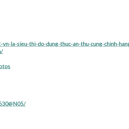
vn-la-sieu-thi-do-dung-thuc-an-thu-cung-chinh-hang
n/
otos
16530@N05/