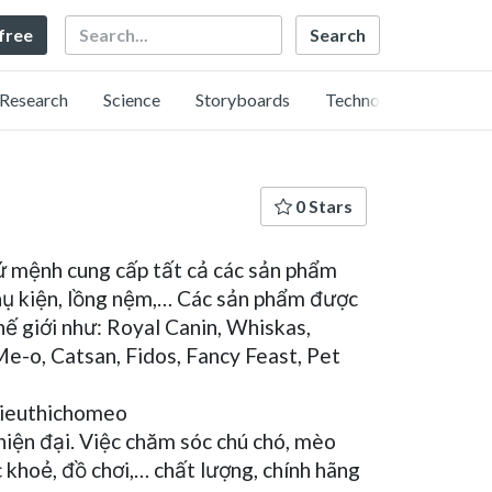
Search
 free
Research
Science
Storyboards
Technology
0 Stars
ứ mệnh cung cấp tất cả các sản phẩm
phụ kiện, lồng nệm,… Các sản phẩm được
ế giới như: Royal Canin, Whiskas,
 Me-o, Catsan, Fidos, Fancy Feast, Pet
ieuthichomeo
hiện đại. Việc chăm sóc chú chó, mèo
khoẻ, đồ chơi,… chất lượng, chính hãng