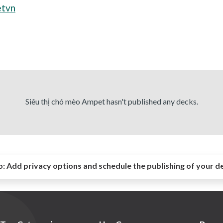
etvn
Siêu thị chó mèo Ampet hasn't published any decks.
o:
Add privacy options and schedule the publishing of your d