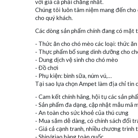
với giá cả phải chăng nhất.
Chúng tôi luôn tâm niệm mang đến cho q
cho quý khách.
Các dòng sản phẩm chính đang có mặt t
- Thức ăn cho chó mèo các loại: thức ăn
- Thực phẩm bổ sung dinh dưỡng cho c
- Dung dịch vệ sinh cho chó mèo
- Đồ chơi
- Phụ kiện: bình sữa, núm vú,…
Tại sao lựa chọn Ampet làm địa chỉ tin
- Cam kết chính hãng, hội tụ các sản ph
- Sản phẩm đa dạng, cập nhật mẫu mã 
- An toàn cho sức khoẻ của thú cưng
- Mua sắm dễ dàng, có chính sách đổi tr
- Giá cả cạnh tranh, nhiều chương trình t
- Ship/giao hàng toàn quốc