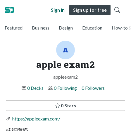
Sign in
Sign up for free
Featured
Business
Design
Education
How-to &
apple exam2
appleexam2
0 Decks
0 Following
0 Followers
0 Stars
https://appleexam.com/
托福面授