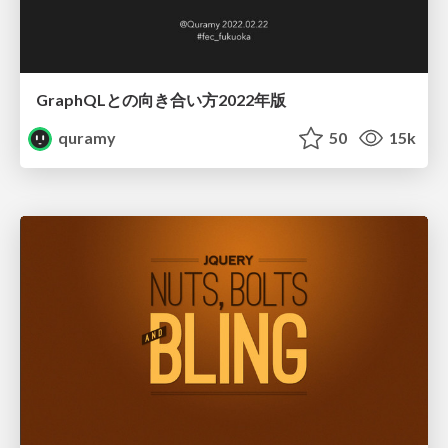
GraphQLとの向き合い方2022年版
quramy
50
15k