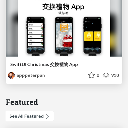
SwiftUI Christmas 交換禮物 App
apppeterpan
0
910
Featured
See All Featured