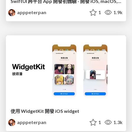
SwiftUI 跨平台 App 開發初體驗 - 開發 iOS, macOS, watchOS 的 MOPCON App
apppeterpan
1
1.9k
使用 WidgetKit 開發 iOS widget
apppeterpan
1
1.3k