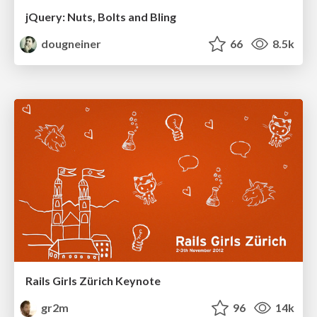
jQuery: Nuts, Bolts and Bling
dougneiner
66
8.5k
Rails Girls Zürich Keynote
gr2m
96
14k