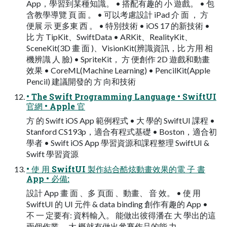
App，學習到某種知識。 • 搭配有趣的 小 遊戲。 • 包
含教學導覽 頁 面 。 • 可以考慮設計 iPad 介 面 ， 方
便展 示 更多東 西 。 • 特別技術 • iOS 17 的新技術 •
比 方 TipKit、SwiftData • ARKit、RealityKit、
SceneKit(3D 畫 面 )、VisionKit(辨識資訊，比 方用 相
機辨識 人 臉) • SpriteKit， 方 便創作 2D 遊戲和動畫
效果 • CoreML(Machine Learning) • PencilKit(Apple
Pencil) 建議開發的 方 向和技術
• The Swift Programming Language • SwiftUI
官網 • Apple 官
方 的 Swift iOS App 範例程式 • 大 學的 SwiftUI 課程 •
Stanford CS193p，適合有程式基礎 • Boston，適合初
學者 • Swift iOS App 學習資源和課程整理 SwiftUI &
Swift 學習資源
• 使 用 SwiftUI 製作結合酷炫動畫效果的電 子 書
App • 必備:
設計 App 畫 面 、多 頁面 、動畫、 音 效。 • 使 用
SwiftUI 的 UI 元件 & data binding 創作有趣的 App •
不 一 定要有: 資料輸入。 能做出彼得潘在 大 學出的這
兩個作業， 大 概就有做出參賽作品的能 力