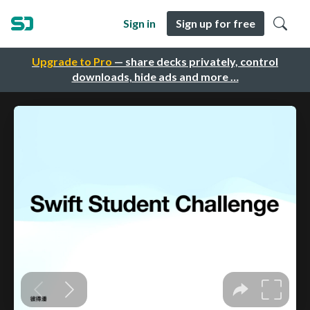
Sign in
Sign up for free
Upgrade to Pro
— share decks privately, control
downloads, hide ads and more …