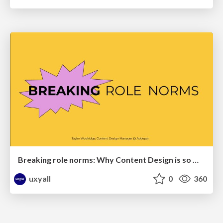
Breaking role norms: Why Content Design is so much more than writing copy - Taylor Woolridge
uxyall
0
360