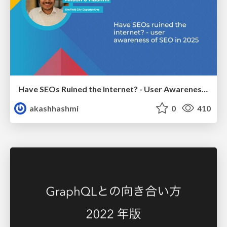
Have SEOs Ruined the Internet? - User Awareness of SEO in 2025
akashhashmi
0
410