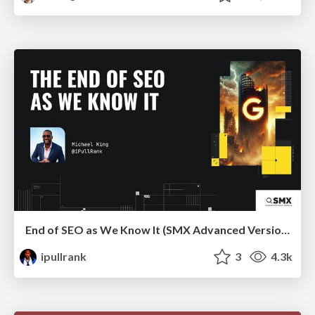
End of SEO as We Know It (SMX Advanced Version)
ipullrank
3
4.3k