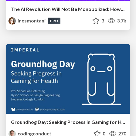
The AI Revolution Will Not Be Monopolized: How open-source beats economies of scale, even for LLMs
inesmontani
3
3.7k
PRO
Groundhog Day: Seeking Process in Gaming for Health
codingconduct
0
270