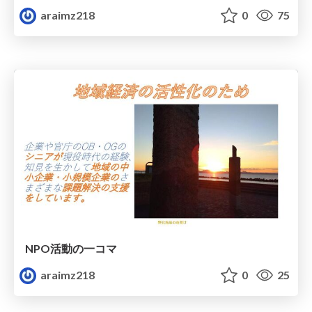
araimz218
0
75
NPO活動の一コマ
araimz218
0
25