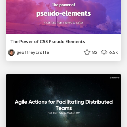
The Power of CSS Pseudo Elements
geoffreycrofte
82
6.5k