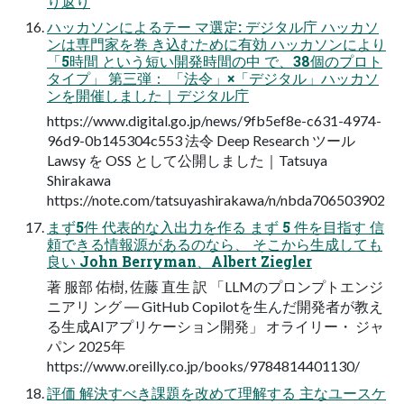
り返り
ハッカソンによるテー マ選定: デジタル庁 ハッカソ
ンは専門家を巻 き込むために有効 ハッカソンにより
「5時間 という短い開発時間の中 で、38個のプロト
タイプ」 第三弾： 「法令」×「デジタル」ハッカソ
ンを開催しました｜デジタル庁
https://www.digital.go.jp/news/9fb5ef8e-c631-4974-
96d9-0b145304c553 法令 Deep Research ツール
Lawsy を OSS として公開しました｜Tatsuya
Shirakawa
https://note.com/tatsuyashirakawa/n/nbda706503902
まず5件 代表的な入出力を作る まず 5 件を目指す 信
頼できる情報源があるのなら、 そこから生成しても
良い John Berryman、Albert Ziegler
著 服部 佑樹, 佐藤 直生 訳 「LLMのプロンプトエンジ
ニアリ ング ― GitHub Copilotを生んだ開発者が教え
る生成AIアプリケーション開発」 オライリー・ ジャ
パン 2025年
https://www.oreilly.co.jp/books/9784814401130/
評価 解決すべき課題を改めて理解する 主なユースケ