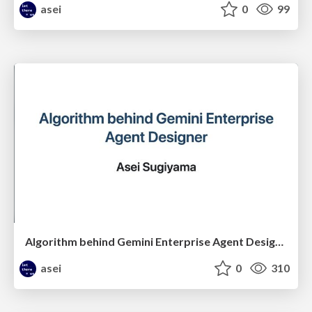
asei
0
99
Algorithm behind Gemini Enterprise Agent Designer
asei
0
310