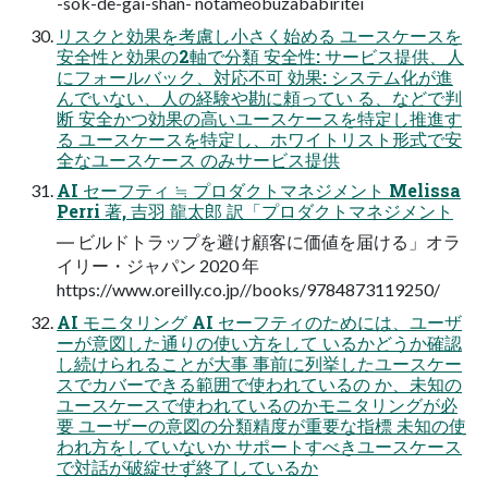
-sok-de-gai-shan- notameobuzababiritei
リスクと効果を考慮し小さく始める ユースケースを
安全性と効果の2軸で分類 安全性: サービス提供、人
にフォールバック、対応不可 効果: システム化が進
んでいない、人の経験や勘に頼ってい る、などで判
断 安全かつ効果の高いユースケースを特定し推進す
る ユースケースを特定し、ホワイトリスト形式で安
全なユースケース のみサービス提供
AI セーフティ ≒ プロダクトマネジメント Melissa
Perri 著, 吉羽 龍太郎 訳「プロダクトマネジメント
― ビルドトラップを避け顧客に価値を届ける」オラ
イリー・ジャパン 2020 年
https://www.oreilly.co.jp//books/9784873119250/
AI モニタリング AI セーフティのためには、ユーザ
ーが意図した通りの使い方をして いるかどうか確認
し続けられることが大事 事前に列挙したユースケー
スでカバーできる範囲で使われているの か、未知の
ユースケースで使われているのかモニタリングが必
要 ユーザーの意図の分類精度が重要な指標 未知の使
われ方をしていないか サポートすべきユースケース
で対話が破綻せず終了しているか