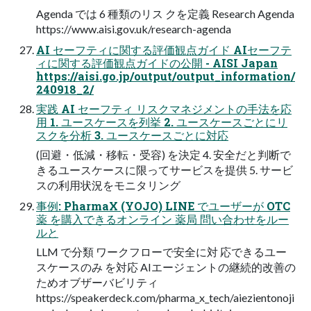
Agenda では 6 種類のリス クを定義 Research Agenda
https://www.aisi.gov.uk/research-agenda
AI セーフティに関する評価観点ガイド AIセーフテ
ィに関する評価観点ガイドの公開 - AISI Japan
https://aisi.go.jp/output/output_information/
240918_2/
実践 AI セーフティ リスクマネジメントの手法を応
用 1. ユースケースを列挙 2. ユースケースごとにリ
スクを分析 3. ユースケースごとに対応
(回避・低減・移転・受容) を決定 4. 安全だと判断で
きるユースケースに限ってサービスを提供 5. サービ
スの利用状況をモニタリング
事例: PharmaX (YOJO) LINE でユーザーが OTC
薬 を購入できるオンライン 薬局 問い合わせをルー
ルと
LLM で分類 ワークフローで安全に対 応できるユー
スケースのみ を対応 AIエージェントの継続的改善の
ためオブザーバビリティ
https://speakerdeck.com/pharma_x_tech/aiezientonoji