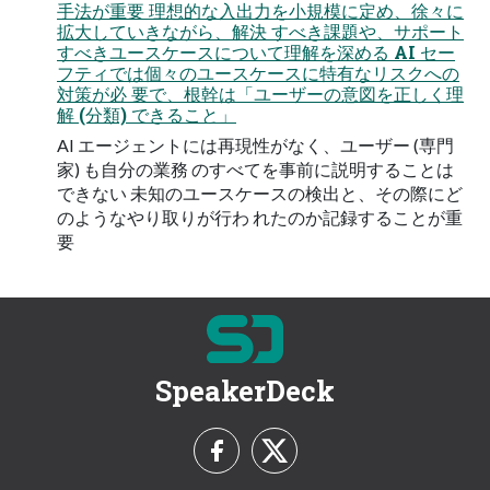
手法が重要 理想的な入出力を小規模に定め、徐々に
拡大していきながら、解決 すべき課題や、サポート
すべきユースケースについて理解を深める AI セー
フティでは個々のユースケースに特有なリスクへの
対策が必 要で、根幹は「ユーザーの意図を正しく理
解 (分類) できること」
AI エージェントには再現性がなく、ユーザー (専門
家) も自分の業務 のすべてを事前に説明することは
できない 未知のユースケースの検出と、その際にど
のようなやり取りが行わ れたのか記録することが重
要
SpeakerDeck