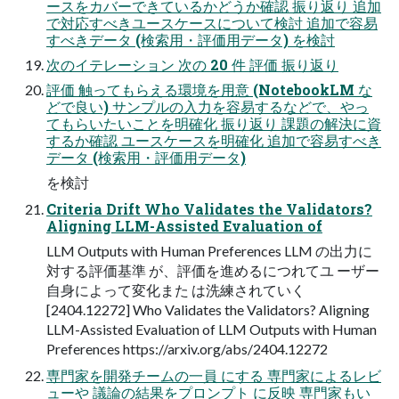
ースをカバーできているかどうか確認 振り返り 追加
で対応すべきユースケースについて検討 追加で容易
すべきデータ (検索用・評価用データ) を検討
次のイテレーション 次の 20 件 評価 振り返り
評価 触ってもらえる環境を用意 (NotebookLM な
どで良い) サンプルの入力を容易するなどで、やっ
てもらいたいことを明確化 振り返り 課題の解決に資
するか確認 ユースケースを明確化 追加で容易すべき
データ (検索用・評価用データ)
を検討
Criteria Drift Who Validates the Validators?
Aligning LLM-Assisted Evaluation of
LLM Outputs with Human Preferences LLM の出力に
対する評価基準 が、評価を進めるにつれてユ ーザー
自身によって変化また は洗練されていく
[2404.12272] Who Validates the Validators? Aligning
LLM-Assisted Evaluation of LLM Outputs with Human
Preferences https://arxiv.org/abs/2404.12272
専門家を開発チームの一員 にする 専門家によるレビ
ューや 議論の結果をプロンプト に反映 専門家もい