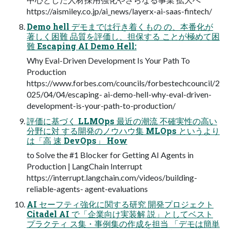
https://aismiley.co.jp/ai_news/layerx-ai-saas-fintech/
Demo hell デモまでは行き着くもの の、本番化が
著しく困難 品質を評価し、担保する ことが極めて困
難 Escaping AI Demo Hell:
Why Eval-Driven Development Is Your Path To
Production
https://www.forbes.com/councils/forbestechcouncil/2
025/04/04/escaping- ai-demo-hell-why-eval-driven-
development-is-your-path-to-production/
評価に基づく LLMOps 最近の潮流 不確実性の高い
分野に対 する開発のノウハウ集 MLOps というより
は「高 速 DevOps」 How
to Solve the #1 Blocker for Getting AI Agents in
Production | LangChain Interrupt
https://interrupt.langchain.com/videos/building-
reliable-agents- agent-evaluations
AI セーフティ強化に関する研究 開発プロジェクト
Citadel AI で「企業向け実装解 説」としてベスト
プラクティ ス集・事例集の作成を担当 「デモは簡単