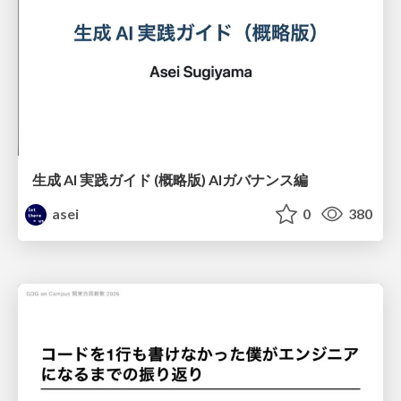
生成 AI 実践ガイド (概略版) AIガバナンス編
asei
0
380