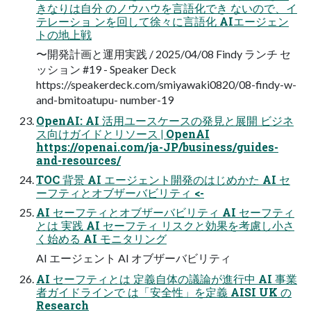
きなりは自分 のノウハウを言語化でき ないので、イ
テレーショ ンを回して徐々に言語化 AIエージェン
トの地上戦
〜開発計画と運用実践 / 2025/04/08 Findy ランチ セ
ッション #19 - Speaker Deck
https://speakerdeck.com/smiyawaki0820/08-findy-w-
and-bmitoatupu- number-19
OpenAI: AI 活用ユースケースの発見と展開 ビジネ
ス向けガイドとリソース | OpenAI
https://openai.com/ja-JP/business/guides-
and-resources/
TOC 背景 AI エージェント開発のはじめかた AI セ
ーフティとオブザーバビリティ <-
AI セーフティとオブザーバビリティ AI セーフティ
とは 実践 AI セーフティ リスクと効果を考慮し小さ
く始める AI モニタリング
AI エージェント AI オブザーバビリティ
AI セーフティとは 定義自体の議論が進行中 AI 事業
者ガイドラインで は「安全性」を定義 AISI UK の
Research