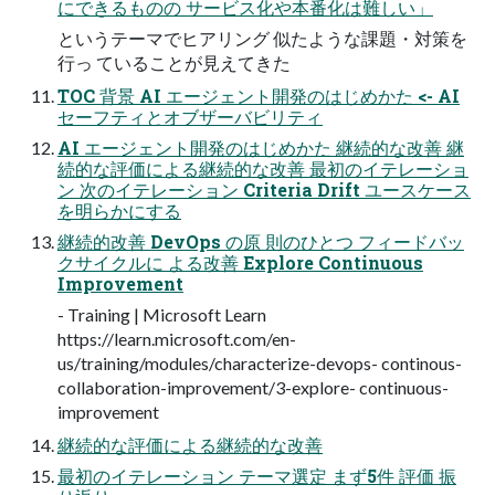
にできるものの サービス化や本番化は難しい」
というテーマでヒアリング 似たような課題・対策を
行っ ていることが見えてきた
TOC 背景 AI エージェント開発のはじめかた <- AI
セーフティとオブザーバビリティ
AI エージェント開発のはじめかた 継続的な改善 継
続的な評価による継続的な改善 最初のイテレーショ
ン 次のイテレーション Criteria Drift ユースケース
を明らかにする
継続的改善 DevOps の原 則のひとつ フィードバッ
クサイクルに よる改善 Explore Continuous
Improvement
- Training | Microsoft Learn
https://learn.microsoft.com/en-
us/training/modules/characterize-devops- continous-
collaboration-improvement/3-explore- continuous-
improvement
継続的な評価による継続的な改善
最初のイテレーション テーマ選定 まず5件 評価 振