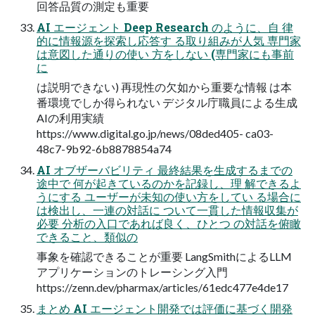
回答品質の測定も重要
AI エージェント Deep Research のように、自 律
的に情報源を探索し応答す る取り組みが人気 専門家
は意図した通りの使い 方をしない (専門家にも事前
に
は説明できない) 再現性の欠如から重要な情報 は本
番環境でしか得られない デジタル庁職員による生成
AIの利用実績
https://www.digital.go.jp/news/08ded405- ca03-
48c7-9b92-6b8878854a74
AI オブザーバビリティ 最終結果を生成するまでの
途中で 何が起きているのかを記録し、理 解できるよ
うにする ユーザーが未知の使い方をしてい る場合に
は検出し、一連の対話に ついて一貫した情報収集が
必要 分析の入口であれば良く、ひとつ の対話を俯瞰
できること、類似の
事象を確認できることが重要 LangSmithによるLLM
アプリケーションのトレーシング入門
https://zenn.dev/pharmax/articles/61edc477e4de17
まとめ AI エージェント開発では評価に基づく開発