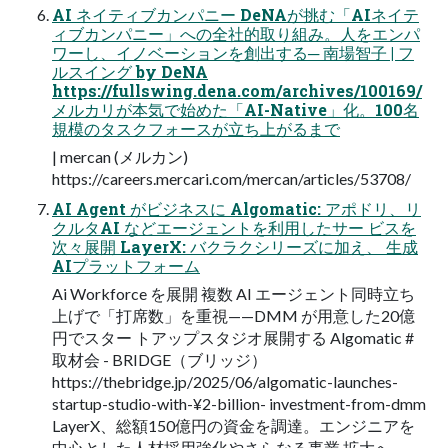
AI ネイティブカンパニー DeNAが挑む「AIネイテ
ィブカンパニー」への全社的取り組み。人をエンパ
ワーし、イノベーションを創出する─ 南場智子 | フ
ルスイング by DeNA
https://fullswing.dena.com/archives/100169/
メルカリが本気で始めた「AI-Native」化。100名
規模のタスクフォースが立ち上がるまで
| mercan (メルカン)
https://careers.mercari.com/mercan/articles/53708/
AI Agent がビジネスに Algomatic: アポドリ、リ
クルタAI などエージェントを利用したサー ビスを
次々展開 LayerX: バクラクシリーズに加え、 生成
AIプラットフォーム
Ai Workforce を展開 複数 AI エージェント同時立ち
上げで「打席数」を重視——DMM が用意した20億
円でスター トアップスタジオ展開する Algomatic #
取材会 - BRIDGE（ブリッジ）
https://thebridge.jp/2025/06/algomatic-launches-
startup-studio-with-¥2-billion- investment-from-dmm
LayerX、総額150億円の資金を調達。エンジニアを
中心とした人材採用強化やさらなる事業 拡大へ