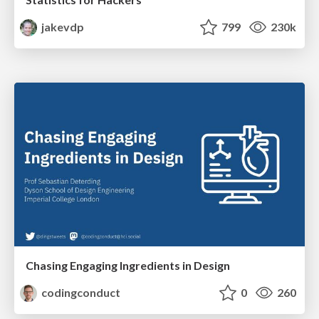
jakevdp
799
230k
Chasing Engaging Ingredients in Design
codingconduct
0
260