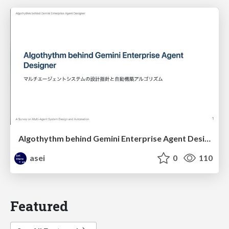
Algothythm behind Gemini Enterprise Agent Designer (with least amount of inputs from human)
asei
0
110
Featured