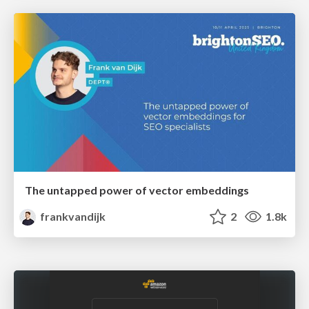
The untapped power of vector embeddings
frankvandijk
2
1.8k