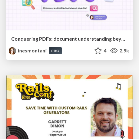
Conquering PDFs: document understanding beyond plain text
inesmontani
4
2.9k
PRO