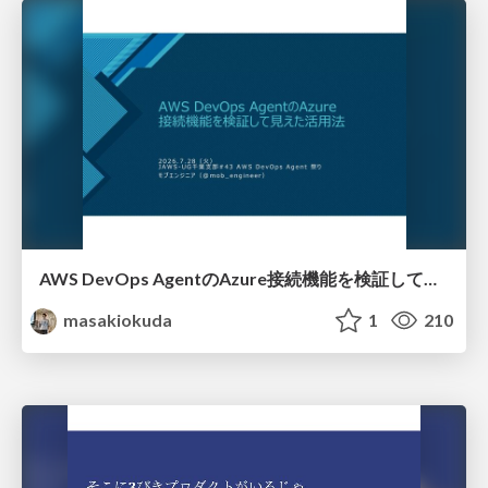
AWS DevOps AgentのAzure接続機能を検証して見えた活用法／Use Cases Verified for the AWS DevOps Agent's Azure Connectivity Feature
masakiokuda
1
210