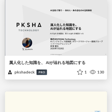
属人化した知識を、 AIが辿れる地図にする
pkshadeck
1
130
PRO