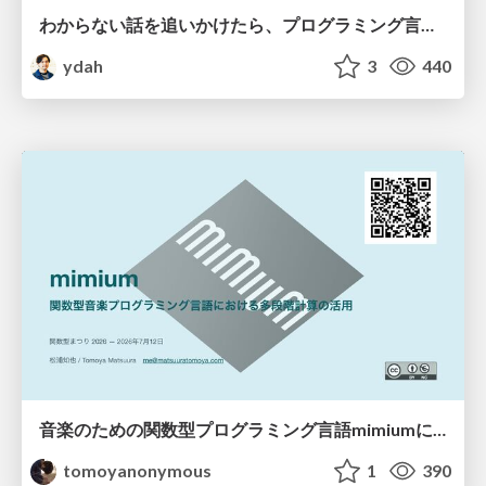
わからない話を追いかけたら、プログラミング言語を作る側にいた
ydah
3
440
音楽のための関数型プログラミング言語mimiumにおける多段階計算の活用
tomoyanonymous
1
390