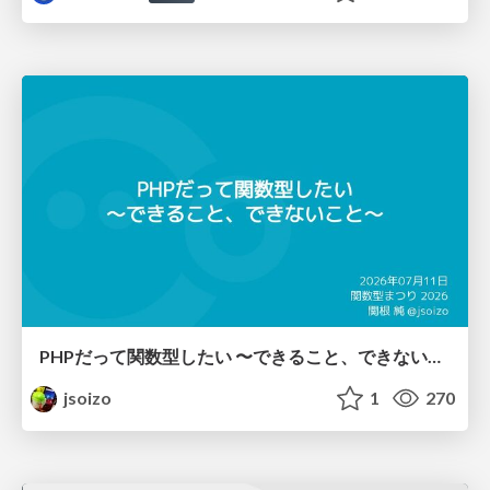
PHPだって関数型したい 〜できること、できないこと〜 / fp-in-php
jsoizo
1
270