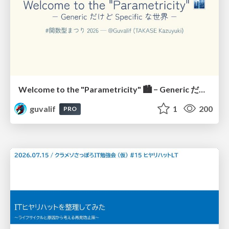
Welcome to the "Parametricity" 🏙️ − Generic だけど Specific な世界 −
guvalif
1
200
PRO