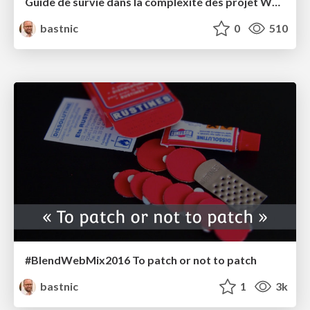
Guide de survie dans la complexité des projet Web - aka Dette technique
bastnic
0
510
#BlendWebMix2016 To patch or not to patch
bastnic
1
3k