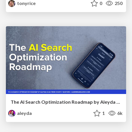
tonyrice
0
250
The AI Search Optimization Roadmap by Aleyda Solis
aleyda
1
6k