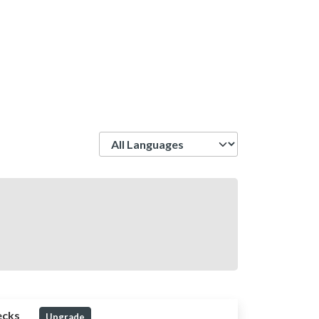
Language
ecks
Upgrade