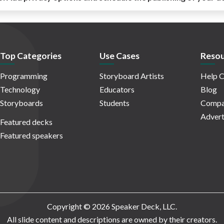
Top Categories
Use Cases
Resou
Programming
Storyboard Artists
Help C
Technology
Educators
Blog
Storyboards
Students
Compa
Advert
Featured decks
Featured speakers
Copyright © 2026 Speaker Deck, LLC.
All slide content and descriptions are owned by their creators.