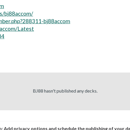
om
s/bj88accom/
ember.php?288311-bj88accom
8accom/Latest
34
BJ88 hasn't published any decks.
o:
Add privacy options and schedule the publishing of your d