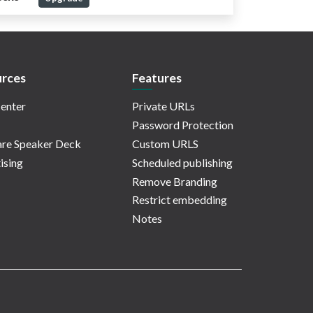
rces
Features
enter
Private URLs
Password Protection
re Speaker Deck
Custom URLS
ising
Scheduled publishing
Remove Branding
Restrict embedding
Notes