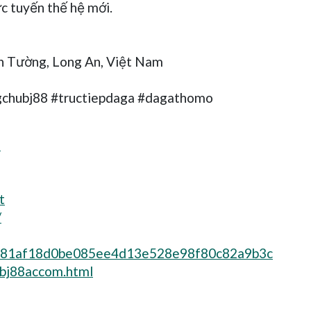
c tuyến thế hệ mới.
ến Tường, Long An, Việt Nam
ngchubj88 #tructiepdaga #dagathomo
m
t
/
/c7b81af18d0be085ee4d13e528e98f80c82a9b3c
/bj88accom.html