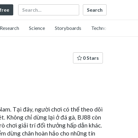
Search
 free
Research
Science
Storyboards
Technology
0 Stars
 Nam. Tại đây, người chơi có thể theo dõi
ét. Không chỉ dừng lại ở đá gà, BJ88 còn
ò chơi giải trí đổi thưởng hấp dẫn khác.
điểm dừng chân hoàn hảo cho những tín