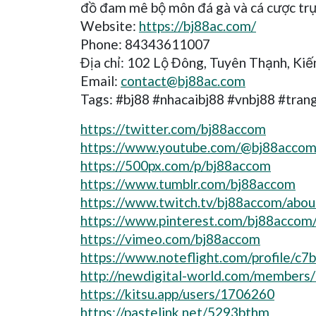
đồ đam mê bộ môn đá gà và cá cược trự
Website:
https://bj88ac.com/
Phone: 84343611007
Địa chỉ: 102 Lộ Đông, Tuyên Thạnh, Ki
Email:
contact@bj88ac.com
Tags: #bj88 #nhacaibj88 #vnbj88 #tra
https://twitter.com/bj88accom
https://www.youtube.com/@bj88acco
https://500px.com/p/bj88accom
https://www.tumblr.com/bj88accom
https://www.twitch.tv/bj88accom/abou
https://www.pinterest.com/bj88accom
https://vimeo.com/bj88accom
https://www.noteflight.com/profile
http://newdigital-world.com/members
https://kitsu.app/users/1706260
https://pastelink.net/5293bthm