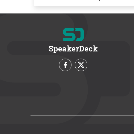
SpeakerDeck