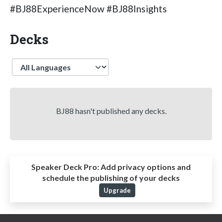
#BJ88ExperienceNow #BJ88Insights
Decks
Language
BJ88 hasn't published any decks.
Speaker Deck Pro:
Add privacy options and
schedule the publishing of your decks
Upgrade