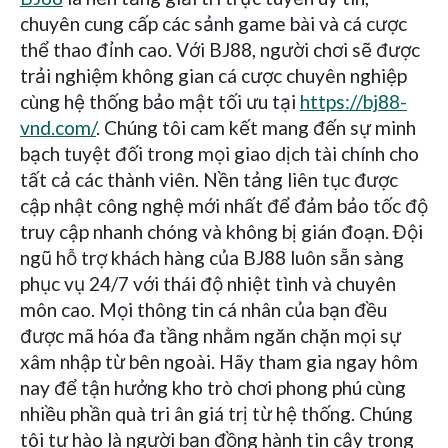
chuyên cung cấp các sảnh game bài và cá cược
thể thao đỉnh cao. Với BJ88, người chơi sẽ được
trải nghiệm không gian cá cược chuyên nghiệp
cùng hệ thống bảo mật tối ưu tại
https://bj88-
vnd.com/
. Chúng tôi cam kết mang đến sự minh
bạch tuyệt đối trong mọi giao dịch tài chính cho
tất cả các thành viên. Nền tảng liên tục được
cập nhật công nghệ mới nhất để đảm bảo tốc độ
truy cập nhanh chóng và không bị gián đoạn. Đội
ngũ hỗ trợ khách hàng của BJ88 luôn sẵn sàng
phục vụ 24/7 với thái độ nhiệt tình và chuyên
môn cao. Mọi thông tin cá nhân của bạn đều
được mã hóa đa tầng nhằm ngăn chặn mọi sự
xâm nhập từ bên ngoài. Hãy tham gia ngay hôm
nay để tận hưởng kho trò chơi phong phú cùng
nhiều phần quà tri ân giá trị từ hệ thống. Chúng
tôi tự hào là người bạn đồng hành tin cậy trong