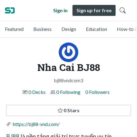
Sign in
Sign up for free
Featured
Business
Design
Education
How-to &
Nha Cai BJ88
bj88vndcom3
0 Decks
0 Following
0 Followers
0 Stars
https://bj88-vnd.com/
BJ88
là nền tảng giải trí trực tuyến uy tín,