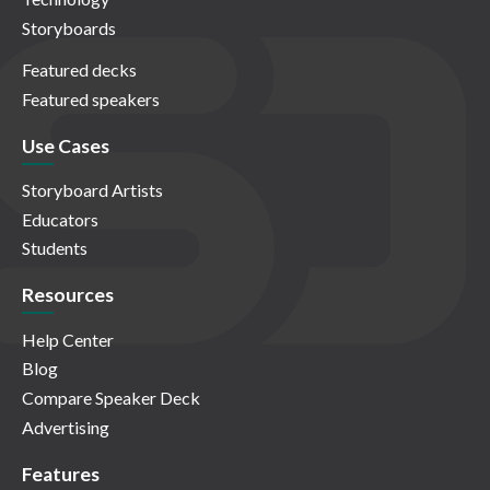
Storyboards
Featured decks
Featured speakers
Use Cases
Storyboard Artists
Educators
Students
Resources
Help Center
Blog
Compare Speaker Deck
Advertising
Features