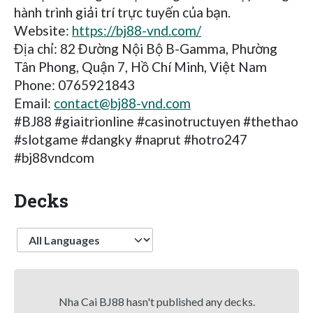
hành trình giải trí trực tuyến của bạn.
Website:
https://bj88-vnd.com/
Địa chỉ: 82 Đường Nội Bộ B-Gamma, Phường
Tân Phong, Quận 7, Hồ Chí Minh, Việt Nam
Phone: 0765921843
Email:
contact@bj88-vnd.com
#BJ88 #giaitrionline #casinotructuyen #thethao
#slotgame #dangky #naprut #hotro247
#bj88vndcom
Decks
Language
Nha Cai BJ88 hasn't published any decks.