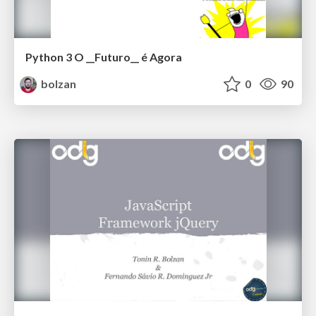
Python 3 O __Futuro__ é Agora
bolzan
0
90