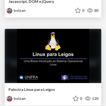
Javascript, DOM e jQuery
bolzan
0
80
Palestra Linux para Leigos
bolzan
0
120