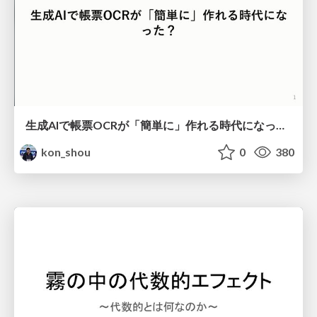
生成AIで帳票OCRが「簡単に」作れる時代になった？
kon_shou
0
380