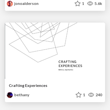
jonoalderson
1
5.6k
Crafting Experiences
bethany
1
240