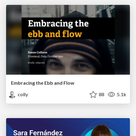
Embracing the Ebb and Flow
colly
88
5.1k