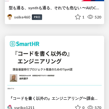
型も通る、synthも通る、それでも危ない 〜AIのCDKの権限とコストを機械で検証する〜 / It Passes Type Checks, It Passes Synth Checks, but It’s Still Risky — Automatically Verifying Permissions and Costs in AI’s CDK —
seike460
1
520
PRO
『コードを書く以外の』エンジニアリング〜課金基盤移行プロジェクト推進のためのTips4選
yuriko1211
0
570