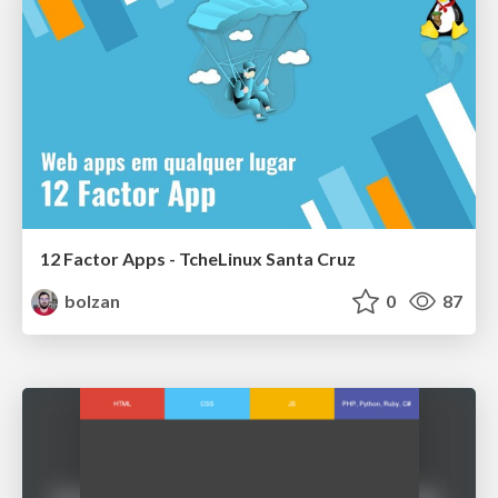
12 Factor Apps - TcheLinux Santa Cruz
bolzan
0
87