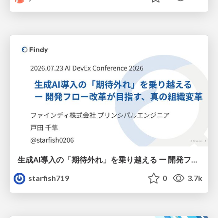
生成AI導入の「期待外れ」を乗り越える ー 開発フロー改革が目指す、真の組織変革
starfish719
0
3.7k