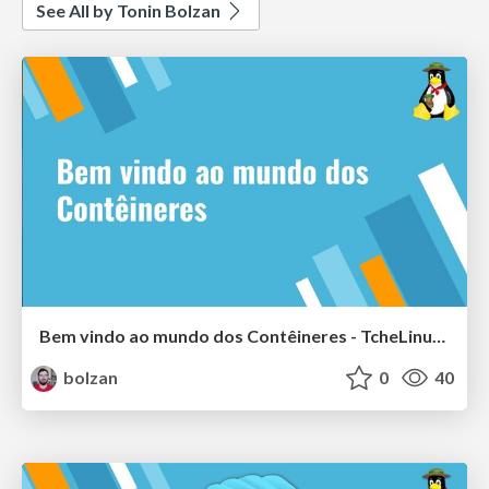
See All by Tonin Bolzan
Bem vindo ao mundo dos Contêineres - TcheLinux Alegrete
bolzan
0
40