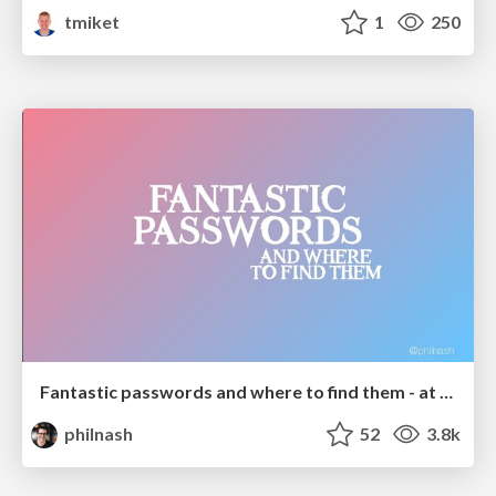
tmiket
1
250
Fantastic passwords and where to find them - at NoRuKo
philnash
52
3.8k