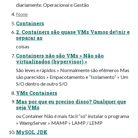
diariamente. Operacional e Gestão
None
Containers
2. Containers são quase VMs Vamos deﬁnir e
separar as
coisas
Containers não são VMs » Não são
virtualizados (hypervisor) »
São leves e rápidos » Normalmente são efêmeros Mas
são parecidos » Empacotamento e “Isolamento” » Um
S/O dentro de outro S/O
VMs Containers
Mas por que eu preciso disso? Qualquer que
seja VMs
ou Container Não é mais fácil “só” instalar o programa
» WampServer » MAMP » LAMP / LEMP
MySQL JDK