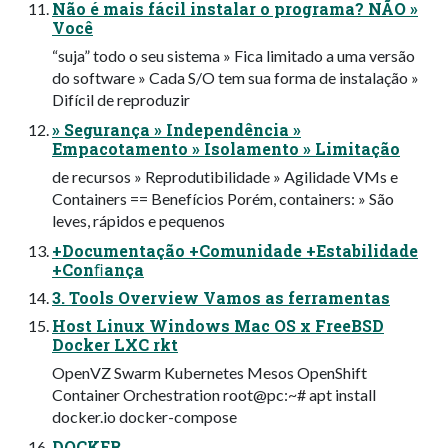
Não é mais fácil instalar o programa? NÃO »
Você
“suja” todo o seu sistema » Fica limitado a uma versão
do software » Cada S/O tem sua forma de instalação »
Difícil de reproduzir
» Segurança » Independência »
Empacotamento » Isolamento » Limitação
de recursos » Reprodutibilidade » Agilidade VMs e
Containers == Benefícios Porém, containers: » São
leves, rápidos e pequenos
+Documentação +Comunidade +Estabilidade
+Conﬁança
3. Tools Overview Vamos as ferramentas
Host Linux Windows Mac OS x FreeBSD
Docker LXC rkt
OpenVZ Swarm Kubernetes Mesos OpenShift
Container Orchestration root@pc:~# apt install
docker.io docker-compose
DOCKER