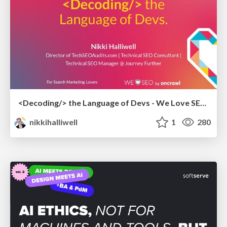
<Decoding/> the Language of Devs - We Love SEO 2024
nikkihalliwell
1
280