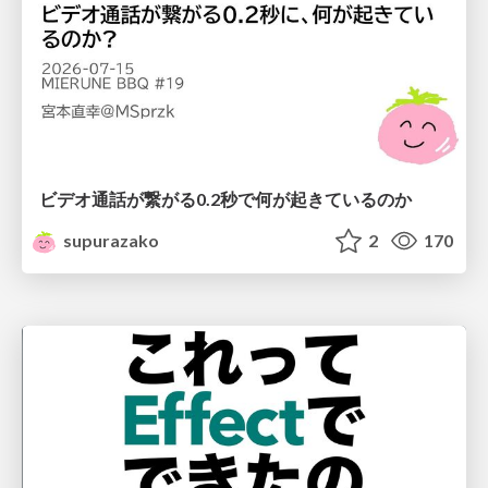
ビデオ通話が繋がる0.2秒で何が起きているのか
supurazako
2
170