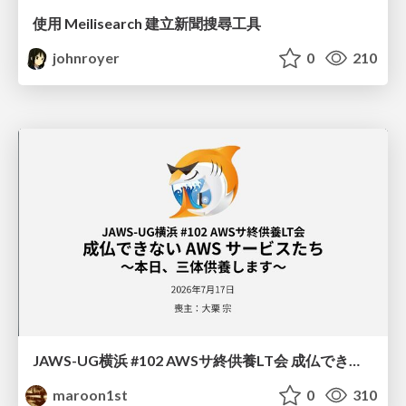
使用 Meilisearch 建立新聞搜尋工具
johnroyer
0
210
JAWS-UG横浜 #102 AWSサ終供養LT会 成仏できない AWS サービスたち 〜本日、三体供養します〜
maroon1st
0
310