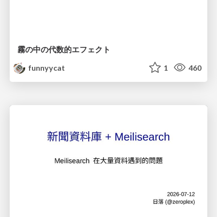
霧の中の代数的エフェクト
funnyycat
1
460